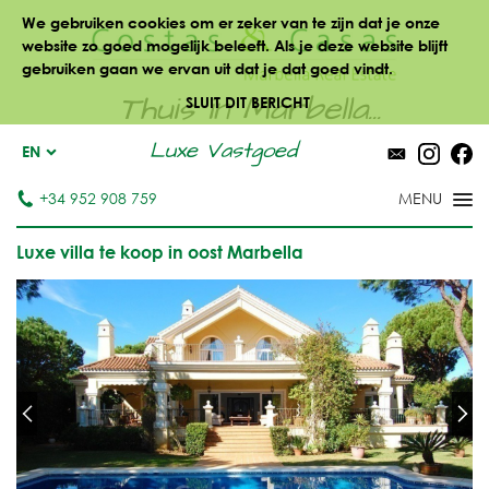
We gebruiken cookies om er zeker van te zijn dat je onze
website zo goed mogelijk beleeft. Als je deze website blijft
gebruiken gaan we ervan uit dat je dat goed vindt.
Thuis in Marbella...
SLUIT DIT BERICHT
Luxe Vastgoed
EN
+34 952 908 759
Luxe villa te koop in oost Marbella