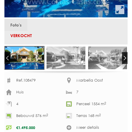
Foto's
VERKOCHT
Ref.108479
Marbella Oost
Huis
7
2
4
Perceel 1554 m
2
2
Bebouwd 576 m
Terras 168 m
Meer details
€
1.495.000