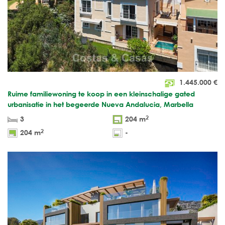
1.445.000
€
Ruime familiewoning te koop in een kleinschalige gated
urbanisatie in het begeerde Nueva Andalucia, Marbella
2
3
204 m
2
204 m
-