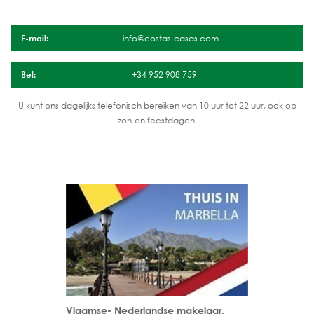
E-mail:
info@costas-casas.com
Bel:
+34 952 908 759
U kunt ons dagelijks telefonisch bereiken van 10 uur tot 22 uur, ook op
zon-en feestdagen.
Vlaamse- Nederlandse makelaar.