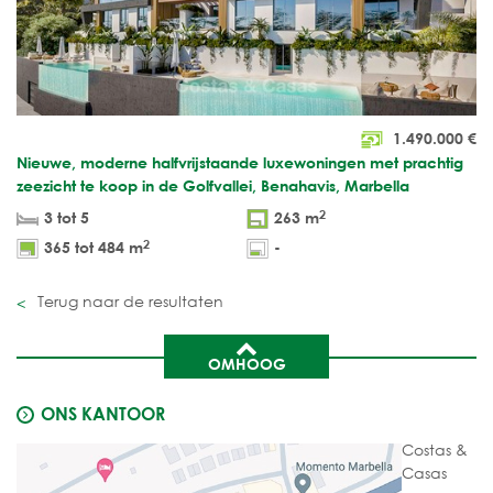
1.490.000
€
Nieuwe, moderne halfvrijstaande luxewoningen met prachtig
zeezicht te koop in de Golfvallei, Benahavis, Marbella
2
3 tot 5
263 m
2
365 tot 484 m
-
Terug naar de resultaten
OMHOOG
ONS KANTOOR
Costas &
Casas