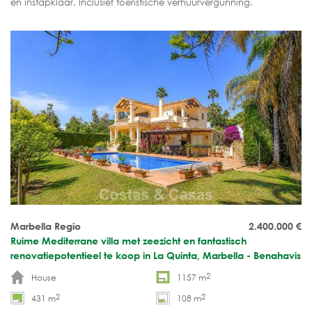
en instapklaar. Inclusief toeristische verhuurvergunning.
Marbella Regio
2.400.000
€
Ruime Mediterrane villa met zeezicht en fantastisch
renovatiepotentieel te koop in La Quinta, Marbella - Benahavis
2
House
1157 m
2
2
431 m
108 m