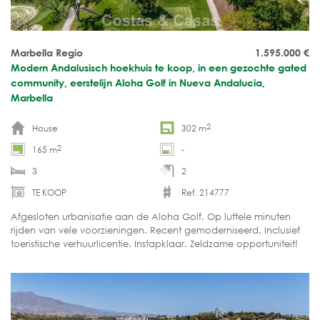
Marbella Regio
1.595.000
€
Modern Andalusisch hoekhuis te koop, in een gezochte gated
community, eerstelijn Aloha Golf in Nueva Andalucia,
Marbella
2
House
302 m
2
165 m
-
3
2
TE KOOP
Ref. 214777
Afgesloten urbanisatie aan de Aloha Golf. Op luttele minuten
rijden van vele voorzieningen. Recent gemoderniseerd. Inclusief
toeristische verhuurlicentie. Instapklaar. Zeldzame opportuniteit!