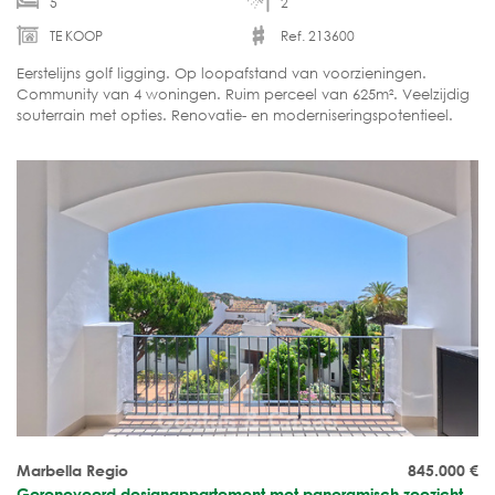
5
2
TE KOOP
Ref. 213600
Eerstelijns golf ligging. Op loopafstand van voorzieningen.
Community van 4 woningen. Ruim perceel van 625m². Veelzijdig
souterrain met opties. Renovatie- en moderniseringspotentieel.
Marbella Regio
845.000
€
Gerenoveerd designappartement met panoramisch zeezicht