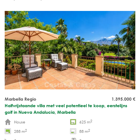
gastenappartement.
Marbella Regio
1.395.000
€
Halfvrijstaande villa met veel potentieel te koop, eerstelijns
golf in Nueva Andalucia, Marbella
2
House
625 m
2
2
288 m
88 m