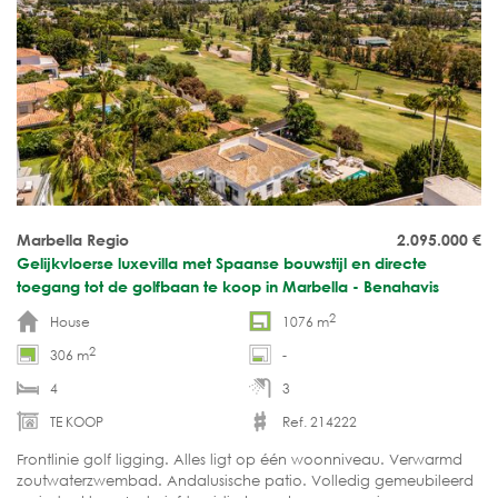
Marbella Regio
2.095.000
€
Gelijkvloerse luxevilla met Spaanse bouwstijl en directe
toegang tot de golfbaan te koop in Marbella - Benahavis
2
House
1076 m
2
306 m
-
4
3
TE KOOP
Ref. 214222
Frontlinie golf ligging. Alles ligt op één woonniveau. Verwarmd
zoutwaterzwembad. Andalusische patio. Volledig gemeubileerd