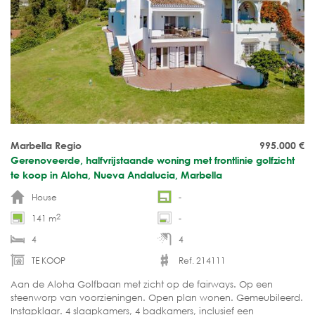
Marbella Regio
995.000
€
Gerenoveerde, halfvrijstaande woning met frontlinie golfzicht
te koop in Aloha, Nueva Andalucia, Marbella
House
-
2
141 m
-
4
4
TE KOOP
Ref. 214111
Aan de Aloha Golfbaan met zicht op de fairways. Op een
steenworp van voorzieningen. Open plan wonen. Gemeubileerd.
Instapklaar. 4 slaapkamers, 4 badkamers, inclusief een