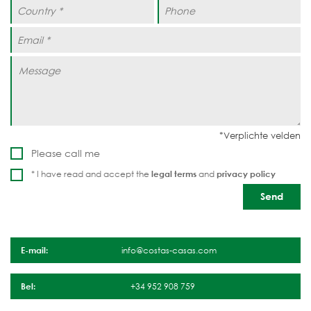
Please call me
* I have read and accept the
legal terms
and
privacy policy
E-mail:
info@costas-casas.com
Bel:
+34 952 908 759