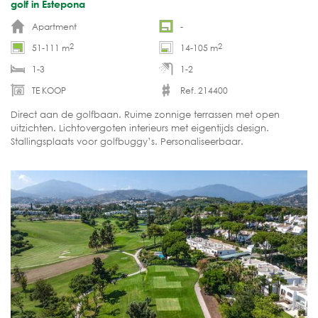
golf in Estepona
Apartment
-
2
2
51-111 m
14-105 m
1-3
1-2
TE KOOP
Ref. 214400
Direct aan de golfbaan. Ruime zonnige terrassen met open
uitzichten. Lichtovergoten interieurs met eigentijds design.
Stallingsplaats voor golfbuggy’s. Personaliseerbaar.