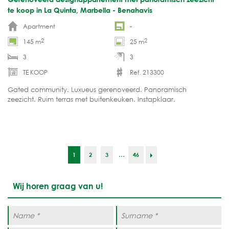
te koop in La Quinta, Marbella - Benahavis
Apartment
-
2
2
145 m
25 m
3
3
TE KOOP
Ref. 213300
Gated community. Luxueus gerenoveerd. Panoramisch
zeezicht. Ruim terras met buitenkeuken. Instapklaar.
...
1
2
3
46
Wij horen graag van u!