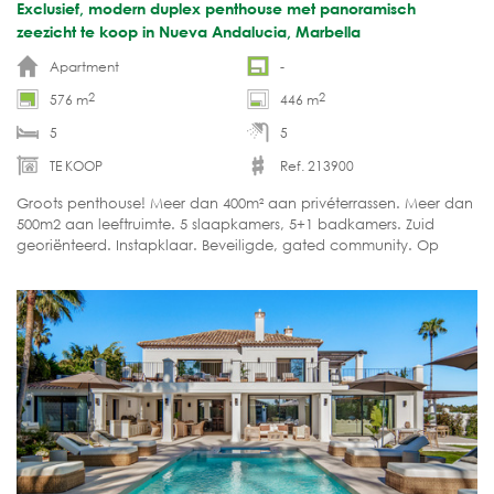
Exclusief, modern duplex penthouse met panoramisch
zeezicht te koop in Nueva Andalucia, Marbella
Apartment
-
2
2
576 m
446 m
5
5
TE KOOP
Ref. 213900
Groots penthouse! Meer dan 400m² aan privéterrassen. Meer dan
500m2 aan leeftruimte. 5 slaapkamers, 5+1 badkamers. Zuid
georiënteerd. Instapklaar. Beveiligde, gated community. Op
luttele minuten rijden van alle voorzieningen.