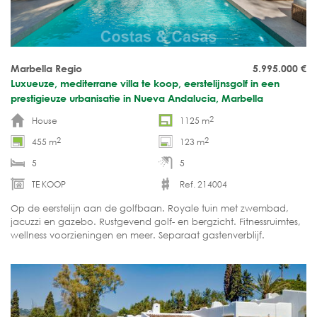
Marbella Regio
5.995.000
€
Luxueuze, mediterrane villa te koop, eerstelijnsgolf in een
prestigieuze urbanisatie in Nueva Andalucia, Marbella
2
House
1125 m
2
2
455 m
123 m
5
5
TE KOOP
Ref. 214004
Op de eerstelijn aan de golfbaan. Royale tuin met zwembad,
jacuzzi en gazebo. Rustgevend golf- en bergzicht. Fitnessruimtes,
wellness voorzieningen en meer. Separaat gastenverblijf.
Instapklaar.