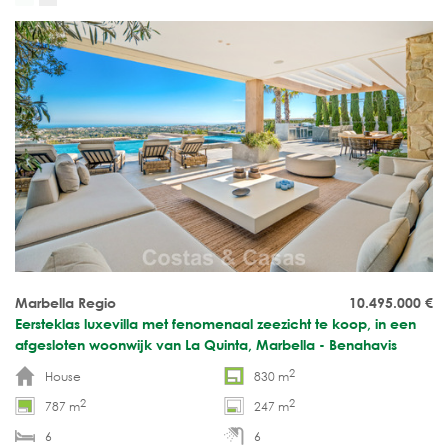
Marbella Regio
10.495.000
€
Eersteklas luxevilla met fenomenaal zeezicht te koop, in een
afgesloten woonwijk van La Quinta, Marbella - Benahavis
2
House
830 m
2
2
787 m
247 m
6
6