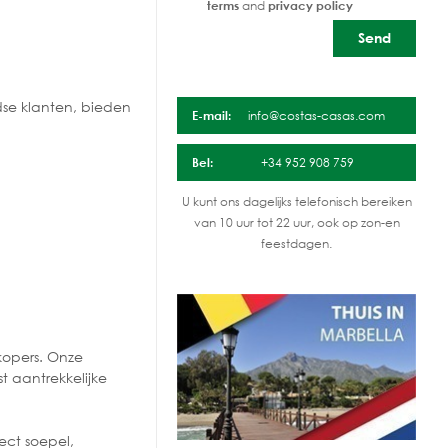
terms
and
privacy policy
dse klanten, bieden
E-mail:
info@costas-casas.com
Bel:
+34 952 908 759
U kunt ons dagelijks telefonisch bereiken
van 10 uur tot 22 uur, ook op zon-en
feestdagen.
.
kopers. Onze
 aantrekkelijke
ect soepel,