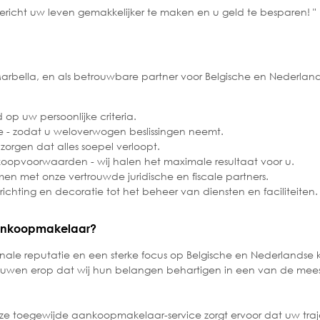
 gericht uw leven gemakkelijker te maken en u geld te besparen! "
Marbella, en als betrouwbare partner voor Belgische en Nederlan
p uw persoonlijke criteria.
 - zodat u weloverwogen beslissingen neemt.
 zorgen dat alles soepel verloopt.
opvoorwaarden - wij halen het maximale resultaat voor u.
men met onze vertrouwde juridische en fiscale partners.
nrichting en decoratie tot het beheer van diensten en faciliteiten
ankoopmakelaar?
onale reputatie en een sterke focus op Belgische en Nederlandse 
rouwen erop dat wij hun belangen behartigen in een van de meest
onze toegewijde aankoopmakelaar-service zorgt ervoor dat uw traj