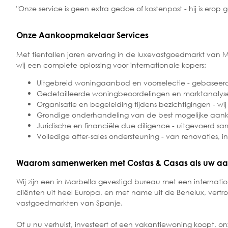
"Onze service is geen extra gedoe of kostenpost - hij is erop
Onze Aankoopmakelaar Services
Met tientallen jaren ervaring in de luxevastgoedmarkt van 
wij een complete oplossing voor internationale kopers:
Uitgebreid woningaanbod en voorselectie - gebaseerd o
Gedetailleerde woningbeoordelingen en marktanalyse
Organisatie en begeleiding tijdens bezichtigingen - wij
Grondige onderhandeling van de best mogelijke aanko
Juridische en financiële due diligence - uitgevoerd sa
Volledige after-sales ondersteuning - van renovaties, i
Waarom samenwerken met Costas & Casas als uw a
Wij zijn een in Marbella gevestigd bureau met een internati
cliënten uit heel Europa, en met name uit de Benelux, vert
vastgoedmarkten van Spanje.
Of u nu verhuist, investeert of een vakantiewoning koopt, 