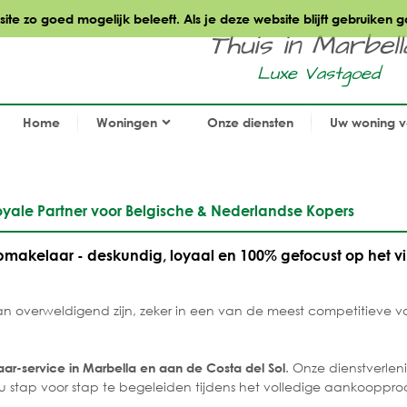
te zo goed mogelijk beleeft. Als je deze website blijft gebruiken g
Thuis in Marbella.
Luxe Vastgoed
Home
Woningen
Onze diensten
Uw woning 
yale Partner voor Belgische & Nederlandse Kopers
makelaar - deskundig, loyaal en 100% gefocust op het 
 overweldigend zijn, zeker in een van de meest competitieve 
. Onze dienstverleni
r-service in Marbella en aan de Costa del Sol
 stap voor stap te begeleiden tijdens het volledige aankooppro