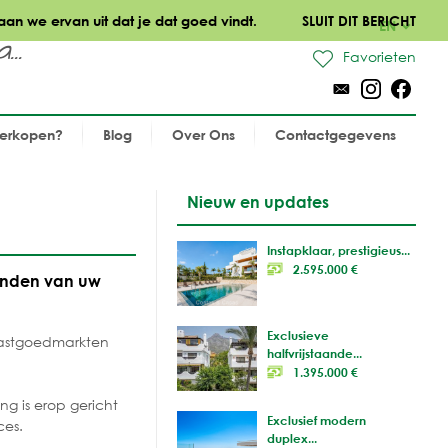
aan we ervan uit dat je dat goed vindt.
SLUIT DIT BERICHT
EN
..
Favorieten
verkopen?
Blog
Over Ons
Contactgegevens
Nieuw en updates
Instapklaar, prestigieus...
2.595.000 €
vinden van uw
Exclusieve
vastgoedmarkten
halfvrijstaande...
1.395.000 €
ng is erop gericht
Exclusief modern
ces.
duplex...