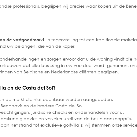
andse professionals, begrijpen wij precies waar kopers uit de Ben
.
. In tegenstelling tot een traditionele makela
 op de vastgoedmarkt
end uw belangen, die van de koper.
nderhandelingen en zorgen ervoor dat u de woning vindt die het
 vertrouwen dat elke beslissing in uw voordeel wordt genomen, o
tingen van Belgische en Nederlandse cliënten begrijpen.
a en de Costa del Sol?
uiten de markt die niet openbaar worden aangeboden.
 Benahavís en de bredere Costa del Sol.
 bezichtigingen, juridische checks en onderhandelen voor u.
deskundig advies en verzeker uzelf van de beste aankoopprijs.
n het strand tot exclusieve golfvilla’s; wij stemmen onze service 