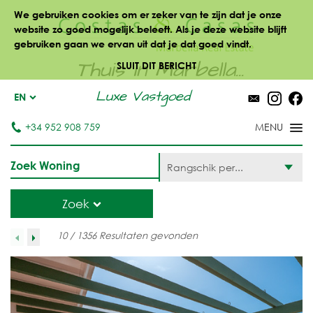
We gebruiken cookies om er zeker van te zijn dat je onze
website zo goed mogelijk beleeft. Als je deze website blijft
gebruiken gaan we ervan uit dat je dat goed vindt.
Thuis in Marbella...
SLUIT DIT BERICHT
Luxe Vastgoed
EN
+34 952 908 759
Zoek Woning
Rangschik per...
Zoek
10 / 1356 Resultaten gevonden