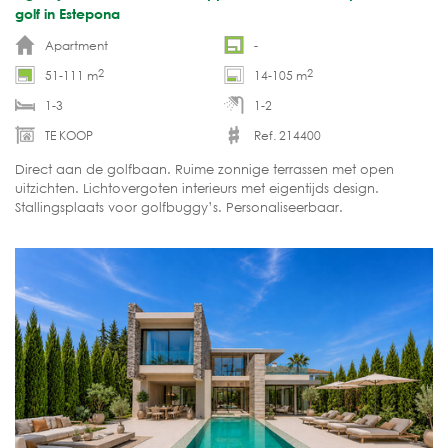
golf in Estepona
Apartment
-
2
2
51-111 m
14-105 m
1-3
1-2
TE KOOP
Ref. 214400
Direct aan de golfbaan. Ruime zonnige terrassen met open
uitzichten. Lichtovergoten interieurs met eigentijds design.
Stallingsplaats voor golfbuggy’s. Personaliseerbaar.