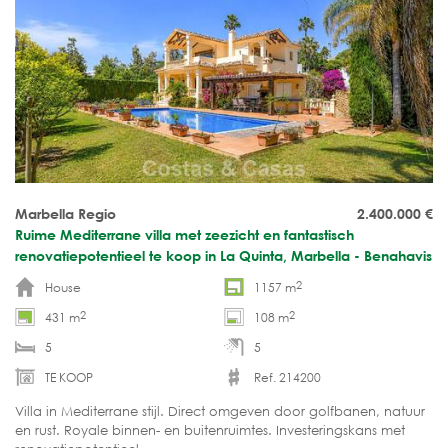
Marbella Regio
2.400.000
€
Ruime Mediterrane villa met zeezicht en fantastisch
renovatiepotentieel te koop in La Quinta, Marbella - Benahavis
2
House
1157 m
2
2
431 m
108 m
5
5
TE KOOP
Ref. 214200
Villa in Mediterrane stijl. Direct omgeven door golfbanen, natuur
en rust. Royale binnen- en buitenruimtes. Investeringskans met