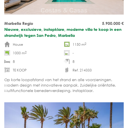
Marbella Regio
5.900.000
€
Nieuwe, exclusieve, instapklare, moderne villa te koop in een
strandwijk tegen San Pedro, Marbella
2
House
1150 m
2
1000 m
-
8
8
TE KOOP
Ref. 214333
Op korte loopafstand van het strand en alle voorzieningen.
Modern design met innovatieve aanpak. Zuidelijke oriëntatie.
Multifunctionele benedenverdieping. Instapklaar.