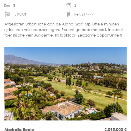
3
2
TE KOOP
Ref. 214777
Afgesloten urbanisatie aan de Aloha Golf. Op luttele minuten
rijden van vele voorzieningen. Recent gemoderniseerd. Inclusief
toeristische verhuurlicentie. Instapklaar. Zeldzame opportuniteit!
Marbella Regio
2.095.000
€