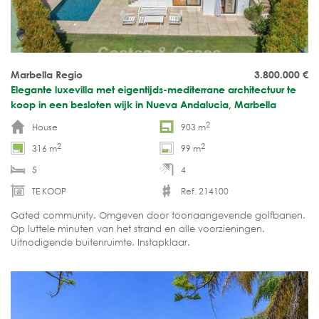
Marbella Regio
3.800.000
€
Elegante luxevilla met eigentijds-mediterrane architectuur te
koop in een besloten wijk in Nueva Andalucia, Marbella
2
House
903 m
2
2
316 m
99 m
5
4
TE KOOP
Ref. 214100
Gated community. Omgeven door toonaangevende golfbanen.
Op luttele minuten van het strand en alle voorzieningen.
Uitnodigende buitenruimte. Instapklaar.