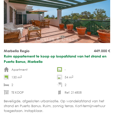
Marbella Regio
449.000
€
Ruim appartement te koop op loopafstand van het strand en
Puerto Banus, Marbella
Apartment
-
2
2
130 m
54 m
2
2
TE KOOP
Ref. 214808
Beveiligde, afgesloten urbanisatie. Op wandelafstand van het
strand en Puerto Banus. Ruim, zonnig terras. Kort-termijnverhuur
toegestaan. Instapklaar.