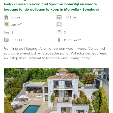
Gelijkvloerse luxevilla met Spaanse bouwstijl en directe
toegang tot de golfbaan te koop in Marbella - Benahavis
2
House
1076 m
2
306 m
-
4
3
TE KOOP
Ref. 214222
Frontlinie golf ligging. Alles ligt op één woonniveau. Verwarmd
zoutwaterzwembad. Andalusische patio. Volledig gemeubileerd
en instapklaar. Inclusief toeristische verhuurvergunning.