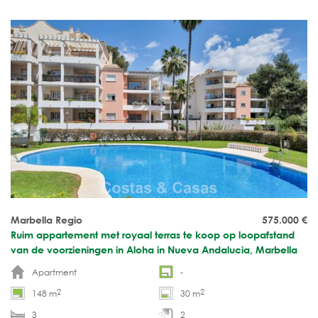
Marbella Regio
575.000
€
Ruim appartement met royaal terras te koop op loopafstand
van de voorzieningen in Aloha in Nueva Andalucia, Marbella
Apartment
-
2
2
148 m
30 m
3
2