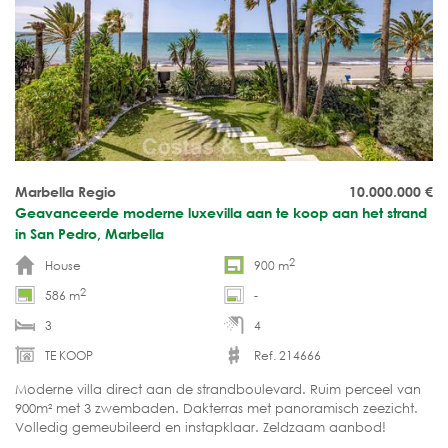
Marbella Regio
10.000.000
€
Geavanceerde moderne luxevilla aan te koop aan het strand
in San Pedro, Marbella
2
House
900 m
2
586 m
-
3
4
TE KOOP
Ref. 214666
Moderne villa direct aan de strandboulevard. Ruim perceel van
900m² met 3 zwembaden. Dakterras met panoramisch zeezicht.
Volledig gemeubileerd en instapklaar. Zeldzaam aanbod!