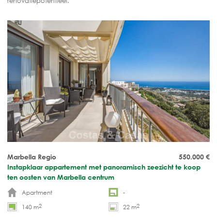
renovatiepotentieel.
Marbella Regio
550.000
€
Instapklaar appartement met panoramisch zeezicht te koop
ten oosten van Marbella centrum
Apartment
-
2
2
140 m
22 m