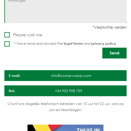
Please call me
* I have read and accept the
legal terms
and
privacy policy
E-mail:
info@costas-casas.com
Bel:
+34 952 908 759
U kunt ons dagelijks telefonisch bereiken van 10 uur tot 22 uur, ook op
zon-en feestdagen.