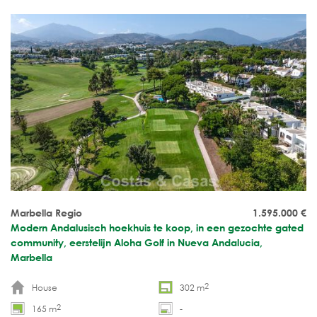
Marbella Regio
1.595.000
€
Modern Andalusisch hoekhuis te koop, in een gezochte gated
community, eerstelijn Aloha Golf in Nueva Andalucia,
Marbella
2
House
302 m
2
165 m
-