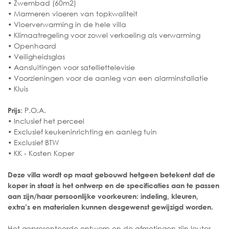
• Zwembad (60m2)
• Marmeren vloeren van topkwaliteit
• Vloerverwarming in de hele villa
• Klimaatregeling voor zowel verkoeling als verwarming
• Openhaard
• Veiligheidsglas
• Aansluitingen voor satelliettelevisie
• Voorzieningen voor de aanleg van een alarminstallatie
• Kluis
: P.O.A.
Prijs
• Inclusief het perceel
• Exclusief keukeninrichting en aanleg tuin
• Exclusief BTW
• KK - Kosten Koper
Deze villa wordt op maat gebouwd hetgeen betekent dat de
koper in staat is het ontwerp en de specificaties aan te passen
aan zijn/haar persoonlijke voorkeuren: indeling, kleuren,
extra’s en materialen kunnen desgewenst gewijzigd worden.
Het gepresenteerde ontwerp en de afmetingen zijn louter