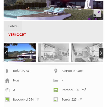
Foto's
VERKOCHT
Ref.122765
Marbella Oost
Huis
4
2
3
Perceel 1001 m
2
2
Bebouwd 554 m
Terras 225 m