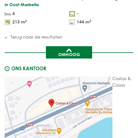
in Oost-Marbella
4
-
2
2
213 m
144 m
Terug naar de resultaten
OMHOOG
ONS KANTOOR
Costas &
Casas