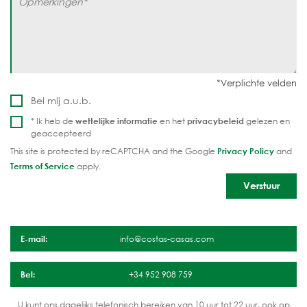
Bel mij a.u.b.
* Ik heb de
wettelijke informatie
en het
privacybeleid
gelezen en
geaccepteerd
This site is protected by reCAPTCHA and the Google
Privacy Policy
and
Terms of Service
apply.
E-mail:
info@costas-casas.com
Bel:
+34 952 908 759
U kunt ons dagelijks telefonisch bereiken van 10 uur tot 22 uur, ook op