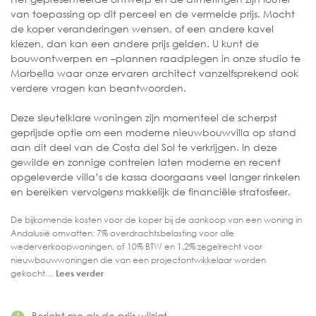
van toepassing op dit perceel en de vermelde prijs. Mocht
de koper veranderingen wensen, of een andere kavel
kiezen, dan kan een andere prijs gelden. U kunt de
bouwontwerpen en –plannen raadplegen in onze studio te
Marbella waar onze ervaren architect vanzelfsprekend ook
verdere vragen kan beantwoorden.
Deze sleutelklare woningen zijn momenteel de scherpst
geprijsde optie om een moderne nieuwbouwvilla op stand
aan dit deel van de Costa del Sol te verkrijgen. In deze
gewilde en zonnige contreien laten moderne en recent
opgeleverde villa’s de kassa doorgaans veel langer rinkelen
en bereiken vervolgens makkelijk de financiële stratosfeer.
De bijkomende kosten voor de koper bij de aankoop van een woning in
Andalusië omvatten: 7% overdrachtsbelasting voor alle
wederverkoopwoningen, of 10% BTW en 1,2% zegelrecht voor
nieuwbouwwoningen die van een projectontwikkelaar worden
gekocht....
Lees verder
Bericht me als de prijs wijzigt