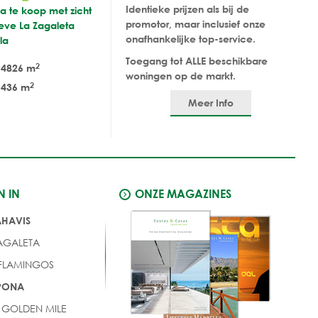
Identieke prijzen als bij de
a te koop met zicht
promotor, maar inclusief onze
ieve La Zagaleta
onafhankelijke top-service.
la
Toegang tot ALLE beschikbare
2
4826 m
woningen op de markt.
2
436 m
Meer Info
N IN
ONZE MAGAZINES
AHAVIS
AGALETA
 FLAMINGOS
EPONA
 GOLDEN MILE