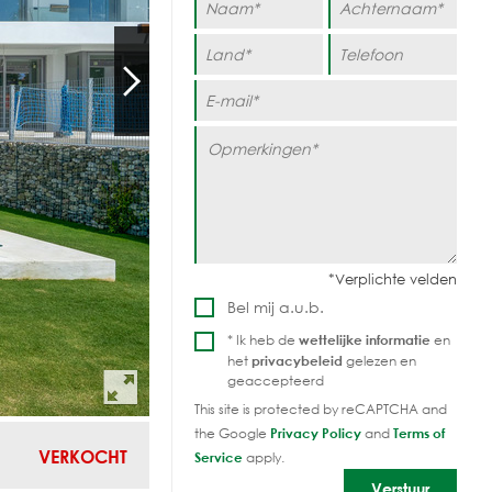
Bel mij a.u.b.
* Ik heb de
wettelijke informatie
en
het
privacybeleid
gelezen en
geaccepteerd
This site is protected by reCAPTCHA and
the Google
Privacy Policy
and
Terms of
VERKOCHT
Service
apply.