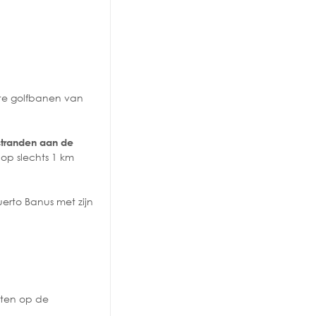
ste golfbanen van
stranden aan de
 op slechts 1 km
uerto Banus met zijn
iten op de