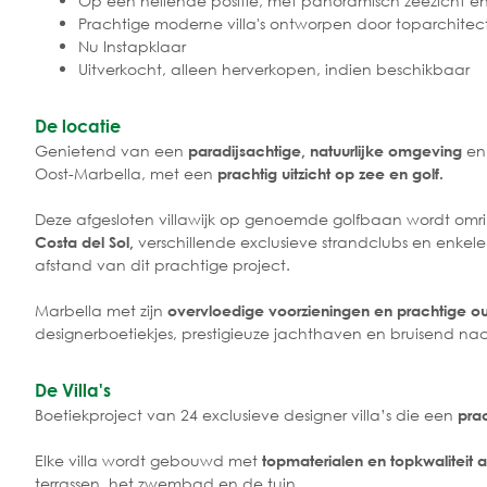
Op een hellende positie, met panoramisch zeezicht en
Prachtige moderne villa's ontworpen door toparchitec
Nu Instapklaar
Uitverkocht, alleen herverkopen, indien beschikbaar
De locatie
Genietend van een
en
paradijsachtige, natuurlijke omgeving
Oost-Marbella, met een
prachtig uitzicht op zee en golf.
Deze afgesloten villawijk op genoemde golfbaan wordt omri
verschillende exclusieve strandclubs en enkele 
Costa del Sol,
afstand van dit prachtige project.
Marbella met zijn
overvloedige voorzieningen en prachtige o
designerboetiekjes, prestigieuze jachthaven en bruisend nach
De Villa's
Boetiekproject van 24 exclusieve designer villa’s die een
pra
Elke villa wordt gebouwd met
topmaterialen en topkwaliteit 
terrassen, het zwembad en de tuin.