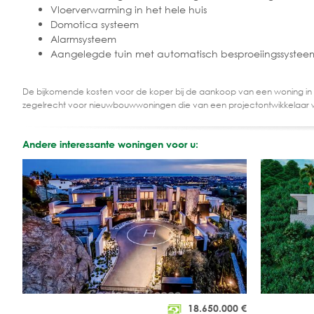
Vloerverwarming in het hele huis
Domotica systeem
Alarmsysteem
Aangelegde tuin met automatisch besproeiingssystee
De bijkomende kosten voor de koper bij de aankoop van een woning in
zegelrecht voor nieuwbouwwoningen die van een projectontwikkelaar 
Andere interessante woningen voor u:
18.650.000
€