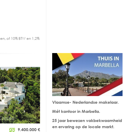
en, of 10% BTW en 1,2%
Vlaamse- Nederlandse makelaar.
Mét kantoor in Marbella.
25 jaar bewezen vakbekwaamheid
en ervaring op de locale markt.
9.400.000
€