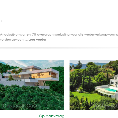
m
 Andalusië omvatten: 7% overdrachtsbelasting voor alle wederverkoopwoning
worden gekocht....
Lees verder
Op aanvraag