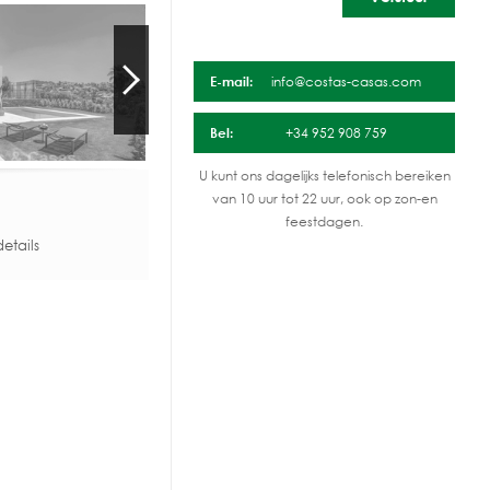
E-mail:
info@costas-casas.com
Bel:
+34 952 908 759
U kunt ons dagelijks telefonisch bereiken
van 10 uur tot 22 uur, ook op zon-en
feestdagen.
etails