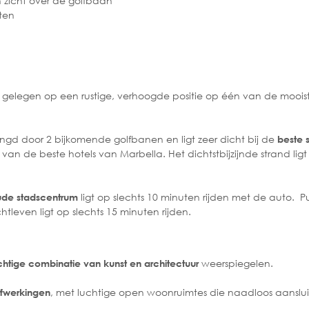
 zicht over de golfbaan
ten
 gelegen op een rustige, verhoogde positie op één van de mooi
ngd door 2 bijkomende golfbanen en ligt zeer dicht bij de
beste 
van de beste hotels van Marbella. Het dichtstbijzijnde strand ligt
ligt op slechts 10 minuten rijden met de auto. P
ude stadscentrum
tleven ligt op slechts 15 minuten rijden.
weerspiegelen.
chtige combinatie van kunst en architectuur
, met luchtige open woonruimtes die naadloos aanslu
afwerkingen