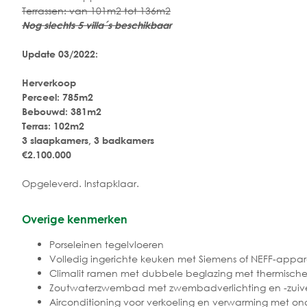
Terrassen: van 101m2 tot 136m2
Nog slechts 5 villa´s beschikbaar
Update 03/2022:
Herverkoop
Perceel: 785m2
Bebouwd: 381m2
Terras: 102m2
3 slaapkamers, 3 badkamers
€2.100.000
Opgeleverd. Instapklaar.
Overige kenmerken
Porseleinen tegelvloeren
Volledig ingerichte keuken met Siemens of NEFF-appa
Climalit ramen met dubbele beglazing met thermische
Zoutwaterzwembad met zwembadverlichting en -zuive
Airconditioning voor verkoeling en verwarming met onaf