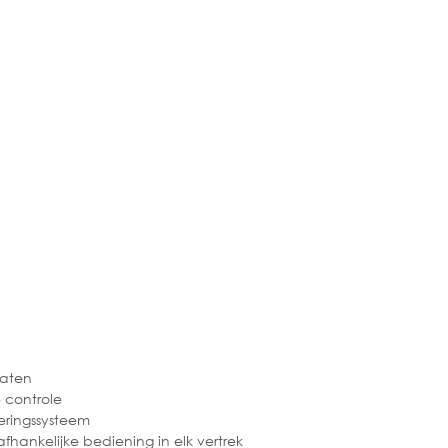
raten
 controle
ringssysteem
hankelijke bediening in elk vertrek