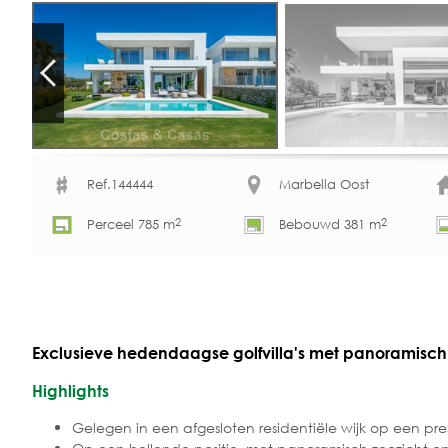
Ref.144444
Marbella Oost
2
2
Perceel 785 m
Bebouwd 381 m
Exclusieve hedendaagse golfvilla's met panoramisch g
Highlights
Gelegen in een afgesloten residentiële wijk op een pre