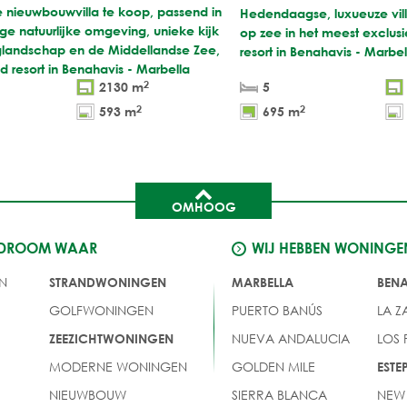
e nieuwbouwvilla te koop, passend in
Hedendaagse, luxueuze vill
e natuurlijke omgeving, unieke kijk
op zee in het meest exclus
glandschap en de Middellandse Zee,
resort in Benahavis - Marbel
d resort in Benahavis - Marbella
2
2130 m
5
2
2
593 m
695 m
OMHOOG
 DROOM WAAR
WIJ HEBBEN WONINGE
N
STRANDWONINGEN
MARBELLA
BEN
GOLFWONINGEN
PUERTO BANÚS
LA Z
NUEVA ANDALUCIA
LOS
ZEEZICHTWONINGEN
MODERNE WONINGEN
GOLDEN MILE
EST
NIEUWBOUW
SIERRA BLANCA
NEW