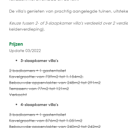
De villa's genieten van prachtig aangelegde tuinen, uitste
Keuze tussen 2- of 3-slaapkamer villa's verdeeld over 2 verd
kelderverdieping).
Prijzen
Update 03/2022
3-slaapkamer villa's
2 badkamers + 1 gastentoilet
Kavelgrootte: van 739m2 tot 1.154m2.
Bebouwde oppervlakte: van 248m2 tot 291m2
Terrassen: van 77m2 tot 121m2
Verkocht
4-slaapkamer villa's
3 badkamers + 1 gastentoilet
Kavelgrootte: van 576m2 tot 1.051m2
Bebouwde oppervlakte: van 240m2 tot 242m2