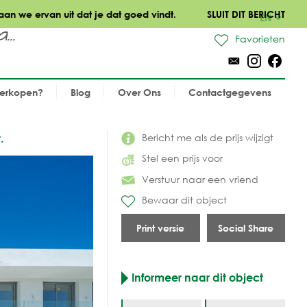
aan we ervan uit dat je dat goed vindt.
SLUIT DIT BERICHT
EN
..
Favorieten
verkopen?
Blog
Over Ons
Contactgegevens
Bericht me als de prijs wijzigt
.
Stel een prijs voor
Verstuur naar een vriend
Bewaar dit object
Print versie
Social Share
Informeer naar dit object