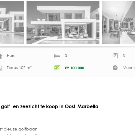
Huis
3
3
2
Terras 102 m
Meer d
€
2.100.000
olf- en zeezicht te koop in Oost-Marbella
stigieuze golfbaan