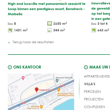
Innovatiev
High-end luxevilla met panoramisch zeezicht te
de geweldig
koop binnen een prestigieus resort, Benahavis -
op het ber
Marbella
in een gate
2
8
2650 m
3 tot 4
2
2
2
1451 m
344 m
643 m
Terug naar de resultaten
ONS KANTOOR
MAAK UW
APPARTEMENTE
VILLA'S
PERCELEN
PROJECTEN
COMPLEXEN