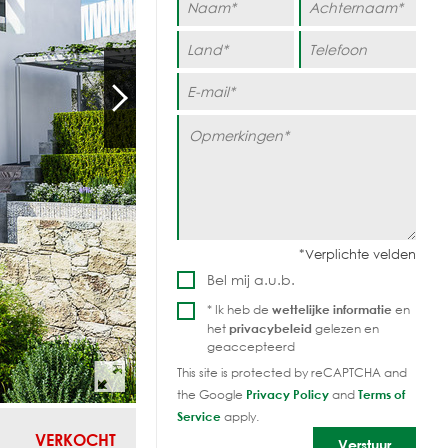
Bel mij a.u.b.
* Ik heb de
wettelijke informatie
en
het
privacybeleid
gelezen en
geaccepteerd
This site is protected by reCAPTCHA and
the Google
Privacy Policy
and
Terms of
Service
apply.
VERKOCHT