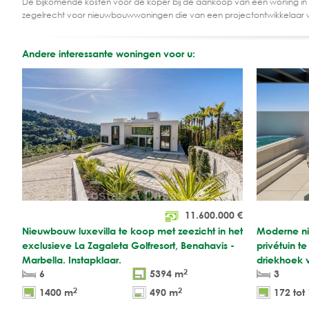
De bijkomende kosten voor de koper bij de aankoop van een woning in
zegelrecht voor nieuwbouwwoningen die van een projectontwikkelaar 
Andere interessante woningen voor u:
11.600.000
€
Nieuwbouw luxevilla te koop met zeezicht in het
Moderne nie
exclusieve La Zagaleta Golfresort, Benahavis -
privétuin t
Marbella. Instapklaar.
driekhoek 
2
6
5394 m
3
2
2
1400 m
490 m
172 tot