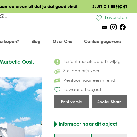
aan we ervan uit dat je dat goed vindt.
SLUIT DIT BERICHT
EN
..
Favorieten
verkopen?
Blog
Over Ons
Contactgegevens
Bericht me als de prijs wijzigt
Marbella Oost.
Stel een prijs voor
Verstuur naar een vriend
Bewaar dit object
Print versie
Social Share
Informeer naar dit object