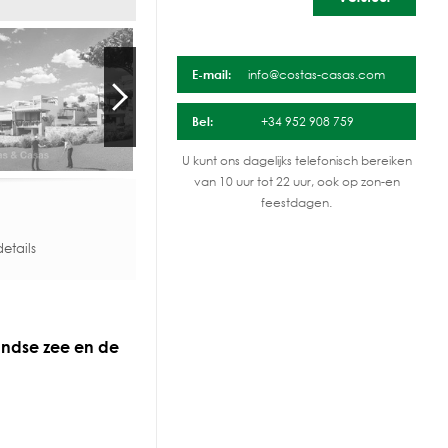
E-mail:
info@costas-casas.com
Bel:
+34 952 908 759
U kunt ons dagelijks telefonisch bereiken
van 10 uur tot 22 uur, ook op zon-en
feestdagen.
etails
andse zee en de