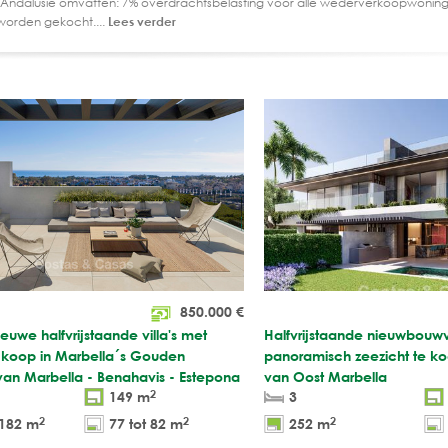
 Andalusië omvatten: 7% overdrachtsbelasting voor alle wederverkoopwoning
worden gekocht....
Lees verder
850.000
€
uwe halfvrijstaande villa's met
Halfvrijstaande nieuwbouwvi
e koop in Marbella´s Gouden
panoramisch zeezicht te ko
van Marbella - Benahavis - Estepona
van Oost Marbella
2
149 m
3
2
2
2
 182 m
77 tot 82 m
252 m