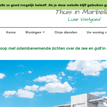
te zo goed mogelijk beleeft. Als je deze website blijft gebruiken g
Thuis in Marbella.
Luxe Vastgoed
Home
Woningen
Onze diensten
Uw woning 
e koop met adembenemende zichten over de zee en golf in 