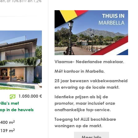
en, of 10% BTW en 1,2%
Vlaamse- Nederlandse makelaar.
Mét kantoor in Marbella.
25 jaar bewezen vakbekwaamheid
en ervaring op de locale markt.
1.050.000
€
Identieke prijzen als bij de
lla’s met
promotor, maar inclusief onze
op in de heuvels
onafhankelijke top-service.
Toegang tot ALLE beschikbare
2
400 m
woningen op de markt.
2
139 m
Meer Info