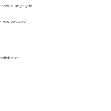
hoonheid begiftigde
e ermee gepaard
oetiekjes en