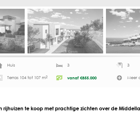
Huis
3
3
2
Terras 104 tot 107 m
Meer d
vanaf
€
855.000
 rijhuizen te koop met prachtige zichten over de Middell