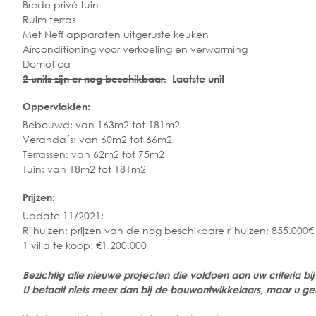
Brede privé tuin
Ruim terras
Met Neff apparaten uitgeruste keuken
Airconditioning voor verkoeling en verwarming
Domotica
2 units zijn er nog beschikbaar.
Laatste unit
Oppervlakten:
Bebouwd: van 163m2 tot 181m2
Veranda´s: van 60m2 tot 66m2
Terrassen: van 62m2 tot 75m2
Tuin: van 18m2 tot 181m2
Prijzen:
Update 11/2021:
Rijhuizen: prijzen van de nog beschikbare rijhuizen: 855.000€ 
1 villa te koop: €1.200.000
Bezichtig alle nieuwe projecten die voldoen aan uw criteria bij
U betaalt niets meer dan bij de bouwontwikkelaars, maar u gen