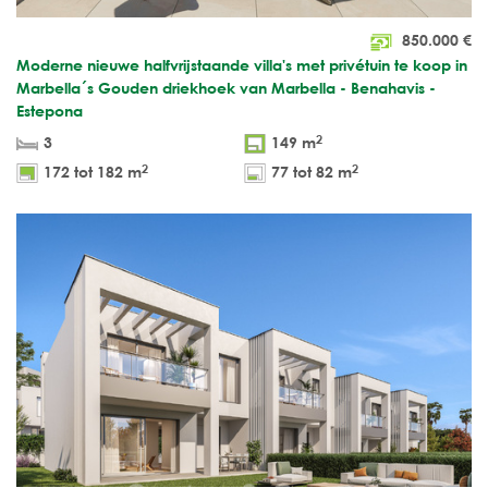
850.000
€
Moderne nieuwe halfvrijstaande villa's met privétuin te koop in
Marbella´s Gouden driekhoek van Marbella - Benahavis -
Estepona
2
3
149 m
2
2
172 tot 182 m
77 tot 82 m