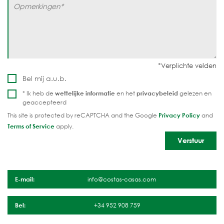
Bel mij a.u.b.
* Ik heb de
wettelijke informatie
en het
privacybeleid
gelezen en
geaccepteerd
This site is protected by reCAPTCHA and the Google
Privacy Policy
and
Terms of Service
apply.
E-mail:
info@costas-casas.com
Bel:
+34 952 908 759