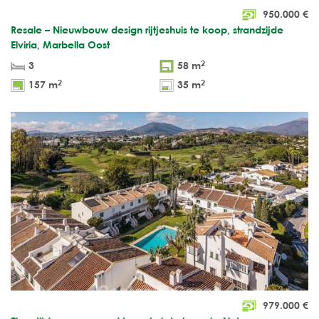
950.000
€
Resale – Nieuwbouw design rijtjeshuis te koop, strandzijde
Elviria, Marbella Oost
2
3
58 m
2
2
157 m
35 m
979.000
€