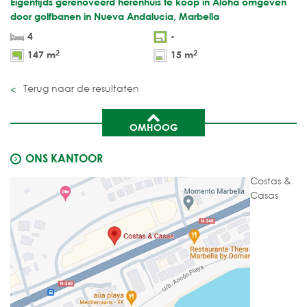
Eigentijds gerenoveerd herenhuis te koop in Aloha omgeven
door golfbanen in Nueva Andalucia, Marbella
4
-
2
2
147 m
15 m
Terug naar de resultaten
OMHOOG
ONS KANTOOR
Costas &
Casas