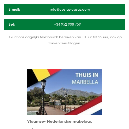
E-mail:
info@costas-casas.com
Bel:
+34 952 908 759
U kunt ons dagelijks telefonisch bereiken van 10 uur tot 22 uur, ook op
zon-en feestdagen.
Vlaamse- Nederlandse makelaar.