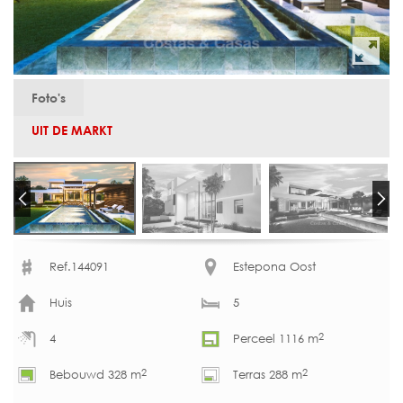
Foto's
UIT DE MARKT
Ref.144091
Estepona Oost
Huis
5
2
4
Perceel 1116 m
2
2
Bebouwd 328 m
Terras 288 m