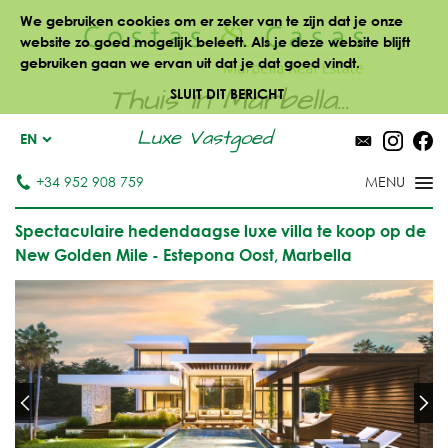
We gebruiken cookies om er zeker van te zijn dat je onze
website zo goed mogelijk beleeft. Als je deze website blijft
gebruiken gaan we ervan uit dat je dat goed vindt.
Thuis in Marbella...
SLUIT DIT BERICHT
Luxe Vastgoed
EN
+34 952 908 759
Spectaculaire hedendaagse luxe villa te koop op de
New Golden Mile - Estepona Oost, Marbella