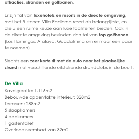
attracties, stranden en golfbanen.
Er zijn tal van
luxehotels en resorts in de directe omgeving,
met het 5-sterren Villa Padierna resort als belangrijkste, en
die u een ruime keuze aan luxe faciliteiten bieden. Ook in
de directe omgeving bevinden zich tal van
top golfbanen
(Los Flamingos, Atalaya, Guadalmina om er maar een paar
te noemen).
Slechts een
zeer korte rit met de auto naar het plaatselijke
met verschillende uitstekende strandclubs in de buurt.
strand
De Villa
Kavelgrootte: 1.116m2
Bebouwde oppervlakte interieur: 328m2
Terrassen: 288m2
5 slaapkamers
4 badkamers
1 gastentoilet
Overloopzwembad van 32m2