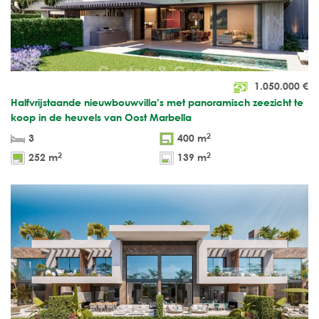
1.050.000
€
Halfvrijstaande nieuwbouwvilla’s met panoramisch zeezicht te
koop in de heuvels van Oost Marbella
2
3
400 m
2
2
252 m
139 m