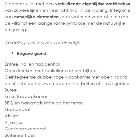
Moderne villa, met een
verbluffende eigentijdse architectuur
van zuivere lijnen en veel lichtinval in de woning. Integratie
van
zoals water en vegetatie maken
natuurlijke elementen
de villa tot een aangename symbiose met de natuurlijke
omgeving.
Verdeling over 3 niveaus is als volgt:
Begane grond
Entree, hal en trappenhal
Open keuken met kookeiland en ontbijtbar
Geïntegreerde dubbelhoge woonkamer met open haard
en uitzicht op het zwembad en het buiten chill-out gebied
Bureel
En-suite slaapkamer
BBQ en hangmatruimte op het terras
Gastentoilet
Atrium
Vijvertjes
Overloopzwembad
Buiteneethoek