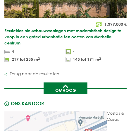
1.399.000
€
Eersteklas nieuwbouwwoningen met modernistisch design te
koop in een gated urbanisatie ten oosten van Marbella
centrum
4
-
2
2
217 tot 235 m
145 tot 191 m
Terug naar de resultaten
OMHOOG
ONS KANTOOR
Costas &
Casas