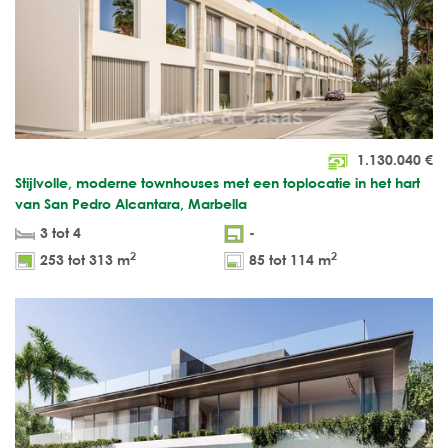
1.130.040
€
Stijlvolle, moderne townhouses met een toplocatie in het hart
van San Pedro Alcantara, Marbella
3 tot 4
-
2
2
253 tot 313 m
85 tot 114 m