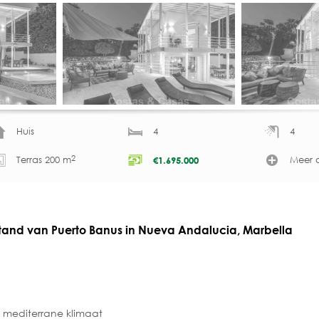
Huis
4
4
2
Terras 200 m
Meer d
€
1.695.000
afstand van Puerto Banus in Nueva Andalucia, Marbella
mediterrane klimaat