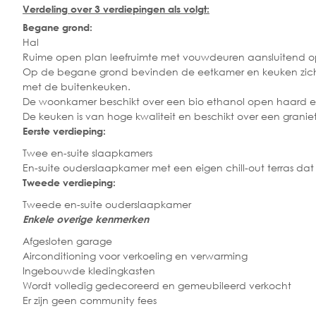
Verdeling over 3 verdiepingen als volgt:
Begane grond:
Hal
Ruime open plan leefruimte met vouwdeuren aansluitend op 
Op de begane grond bevinden de eetkamer en keuken zich op
met de buitenkeuken.
De woonkamer beschikt over een bio ethanol open haard en
De keuken is van hoge kwaliteit en beschikt over een granie
Eerste verdieping:
Twee en-suite slaapkamers
En-suite ouderslaapkamer met een eigen chill-out terras d
Tweede verdieping:
Tweede en-suite ouderslaapkamer
Enkele overige kenmerken
Afgesloten garage
Airconditioning voor verkoeling en verwarming
Ingebouwde kledingkasten
Wordt volledig gedecoreerd en gemeubileerd verkocht
Er zijn geen community fees