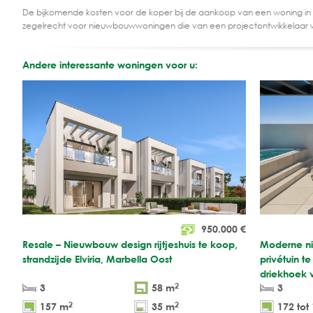
De bijkomende kosten voor de koper bij de aankoop van een woning in
zegelrecht voor nieuwbouwwoningen die van een projectontwikkelaar 
Andere interessante woningen voor u:
950.000
€
Resale – Nieuwbouw design rijtjeshuis te koop,
Moderne nie
strandzijde Elviria, Marbella Oost
privétuin t
driekhoek 
2
3
58 m
3
2
2
157 m
35 m
172 tot