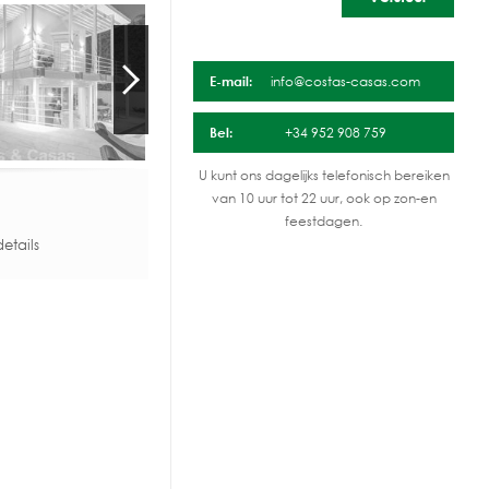
E-mail:
info@costas-casas.com
Bel:
+34 952 908 759
U kunt ons dagelijks telefonisch bereiken
van 10 uur tot 22 uur, ook op zon-en
feestdagen.
etails