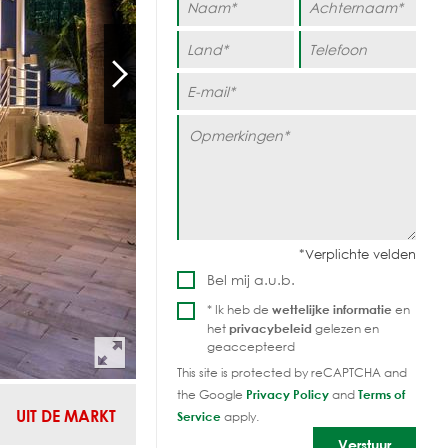
Bel mij a.u.b.
* Ik heb de
wettelijke informatie
en
het
privacybeleid
gelezen en
geaccepteerd
This site is protected by reCAPTCHA and
the Google
Privacy Policy
and
Terms of
UIT DE MARKT
Service
apply.