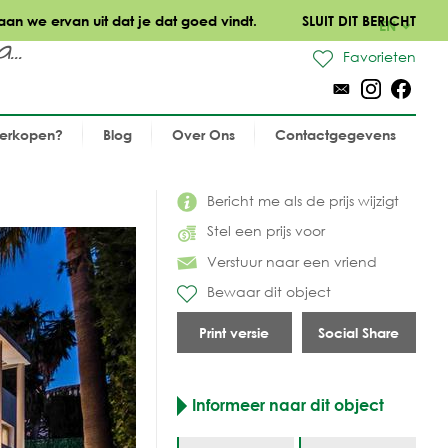
aan we ervan uit dat je dat goed vindt.
SLUIT DIT BERICHT
EN
..
Favorieten
verkopen?
Blog
Over Ons
Contactgegevens
Bericht me als de prijs wijzigt
Stel een prijs voor
Verstuur naar een vriend
Bewaar dit object
Print versie
Social Share
Informeer naar dit object