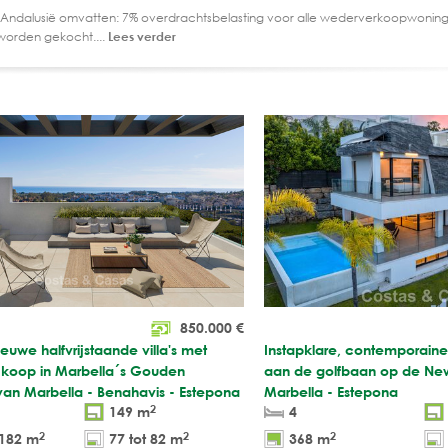
 Andalusië omvatten: 7% overdrachtsbelasting voor alle wederverkoopwoning
worden gekocht....
Lees verder
850.000
€
uwe halfvrijstaande villa's met
Instapklare, contemporaine 
e koop in Marbella´s Gouden
aan de golfbaan op de Ne
van Marbella - Benahavis - Estepona
Marbella - Estepona
2
149 m
4
2
2
2
 182 m
77 tot 82 m
368 m