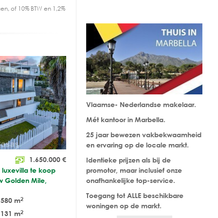
en, of 10% BTW en 1,2%
Vlaamse- Nederlandse makelaar.
Mét kantoor in Marbella.
25 jaar bewezen vakbekwaamheid
en ervaring op de locale markt.
1.650.000
€
Identieke prijzen als bij de
luxevilla te koop
promotor, maar inclusief onze
w Golden Mile,
onafhankelijke top-service.
Toegang tot ALLE beschikbare
2
580 m
woningen op de markt.
2
131 m