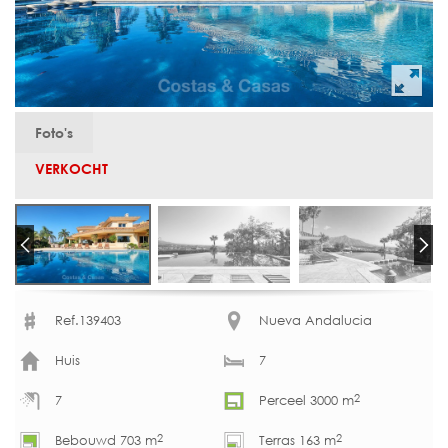
Foto's
VERKOCHT
Ref.139403
Nueva Andalucia
Huis
7
2
7
Perceel 3000 m
2
2
Bebouwd 703 m
Terras 163 m