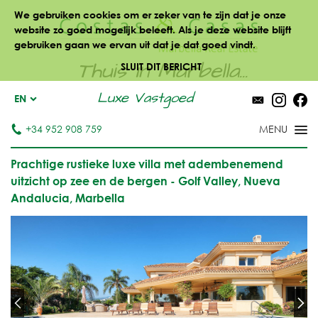
We gebruiken cookies om er zeker van te zijn dat je onze
website zo goed mogelijk beleeft. Als je deze website blijft
gebruiken gaan we ervan uit dat je dat goed vindt.
Thuis in Marbella...
SLUIT DIT BERICHT
Luxe Vastgoed
EN
+34 952 908 759
Prachtige rustieke luxe villa met adembenemend
uitzicht op zee en de bergen - Golf Valley, Nueva
Andalucia, Marbella