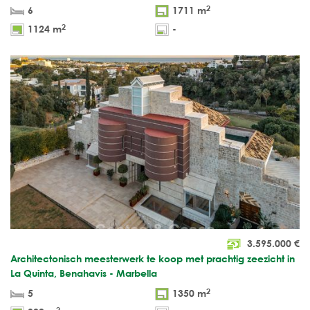
2
6
1711 m
2
1124 m
-
3.595.000
€
Architectonisch meesterwerk te koop met prachtig zeezicht in
La Quinta, Benahavis - Marbella
2
5
1350 m
2