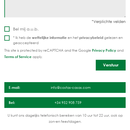
Bel mij a.u.b.
* Ik heb de
wettelijke informatie
en het
privacybeleid
gelezen en
geaccepteerd
This site is protected by reCAPTCHA and the Google
Privacy Policy
and
Terms of Service
apply.
E-mail:
info@costas-casas.com
Bel:
+34 952 908 759
U kunt ons dagelijks telefonisch bereiken van 10 uur tot 22 uur, ook op
zon-en feestdagen.