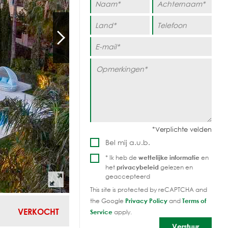
Bel mij a.u.b.
* Ik heb de
wettelijke informatie
en
het
privacybeleid
gelezen en
geaccepteerd
This site is protected by reCAPTCHA and
the Google
Privacy Policy
and
Terms of
VERKOCHT
Service
apply.