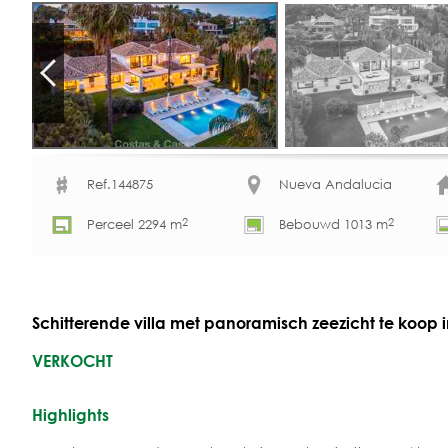
Ref.144875
Nueva Andalucia
2
2
Perceel 2294 m
Bebouwd 1013 m
Schitterende villa met panoramisch zeezicht te koop 
VERKOCHT
Highlights