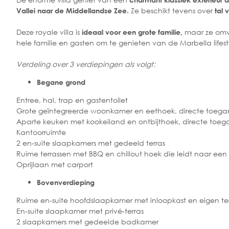
Ze beschikt tevens over
Vallei naar de Middellandse Zee.
tal 
Deze royale villa is
maar ze omva
ideaal voor een grote familie,
hele familie en gasten om te genieten van de Marbella lifest
Verdeling over 3 verdiepingen als volgt:
Begane grond
Entree, hal, trap en gastentoilet
Grote geïntegreerde woonkamer en eethoek, directe toegan
Aparte keuken met kookeiland en ontbijthoek, directe toega
Kantoorruimte
2 en-suite slaapkamers met gedeeld terras
Ruime terrassen met BBQ en chillout hoek die leidt naar e
Oprijlaan met carport
Bovenverdieping
Ruime en-suite hoofdslaapkamer met inloopkast en eigen terr
En-suite slaapkamer met privé-terras
2 slaapkamers met gedeelde badkamer