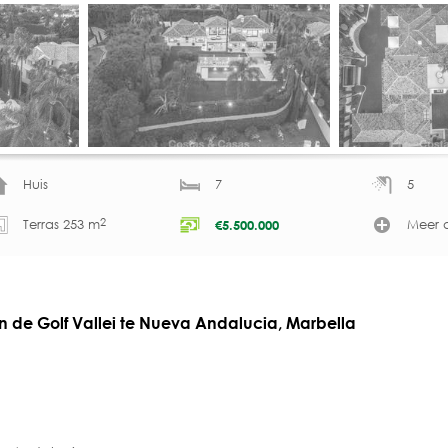
Huis
7
5
2
Terras 253 m
Meer d
€
5.500.000
in de Golf Vallei te Nueva Andalucia, Marbella