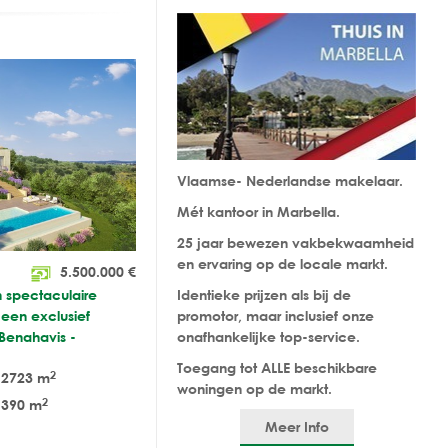
Vlaamse- Nederlandse makelaar.
Mét kantoor in Marbella.
25 jaar bewezen vakbekwaamheid
en ervaring op de locale markt.
5.500.000
€
n spectaculaire
Identieke prijzen als bij de
 een exclusief
promotor, maar inclusief onze
n Benahavis -
onafhankelijke top-service.
Toegang tot ALLE beschikbare
2
2723 m
woningen op de markt.
2
390 m
Meer Info