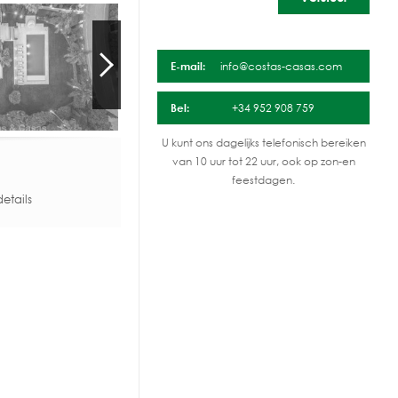
E-mail:
info@costas-casas.com
Bel:
+34 952 908 759
U kunt ons dagelijks telefonisch bereiken
van 10 uur tot 22 uur, ook op zon-en
feestdagen.
etails