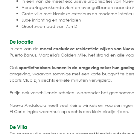
In een van de meest exclusieve urbanisaties van Nue
Verbazingwekkende zichten over golfbanen naar de 
Grote villa met klassieke exterieurs en moderne interieu
Luxe inrichting en materialen
Groot zwembad van 75m2
De locatie
In een van de
meest exclusieve residentiele wijken van Nue
Puerto Banus, Marbella's Golden Mile, het strand en alle voo
Ook
sportliefhebbers kunnen in de omgeving zeker hun gadin
omgeving, waarvan sommige met een korte buggyrit te bereike
Sports Club zijn slechts enkele minuten verwijderd.
Er zijn ook verschillende scholen, waaronder het gerenomme
Nueva Andalucia heeft veel kleine winkels en voorzieninge
El Corte Ingles warenhuis op slechts een klein eindje rijden.
De Villa
De enorme villa geniet van een
charmant klassiek exterieur a