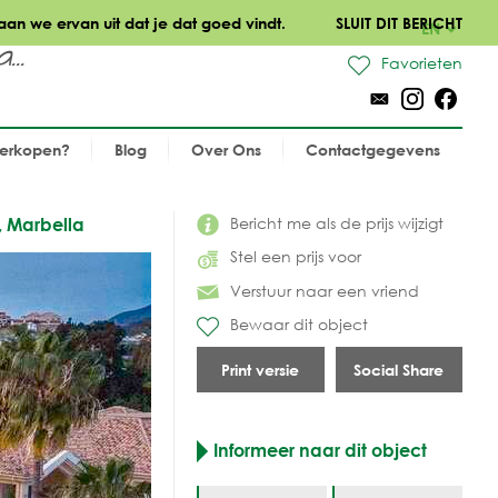
aan we ervan uit dat je dat goed vindt.
SLUIT DIT BERICHT
EN
..
Favorieten
verkopen?
Blog
Over Ons
Contactgegevens
Bericht me als de prijs wijzigt
, Marbella
Stel een prijs voor
Verstuur naar een vriend
Bewaar dit object
Print versie
Social Share
Informeer naar dit object