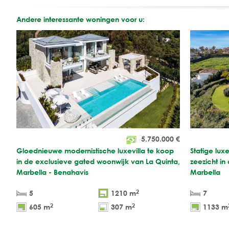
Andere interessante woningen voor u:
5.750.000
€
Gloednieuwe modernistische luxevilla te koop
Statige lux
in de exclusieve gated woonwijk van La Quinta,
zeezicht in
Marbella - Benahavis
Marbella
2
5
1210 m
7
2
2
605 m
307 m
1133 m