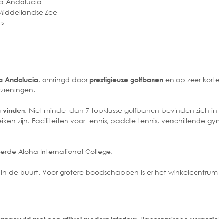
va Andalucia
Middellandse Zee
rs
, omringd door
en op zeer korte
va Andalucia
prestigieuze golfbanen
rzieningen.
. Niet minder dan 7 topklasse golfbanen bevinden zich in
g vinden
n zijn. Faciliteiten voor tennis, paddle tennis, verschillende g
erde Aloha International College.
n in de buurt. Voor grotere boodschappen is er het winkelcentr
Panoramische
angevuld met een stijlvol modern interieur.
vergezic