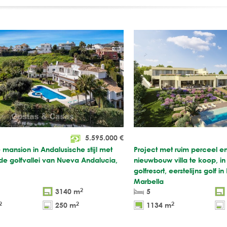
5.595.000
€
e mansion in Andalusische stijl met
Project met ruim perceel e
 de golfvallei van Nueva Andalucia,
nieuwbouw villa te koop, in
golfresort, eerstelijns golf i
Marbella
2
3140 m
5
2
2
2
250 m
1134 m