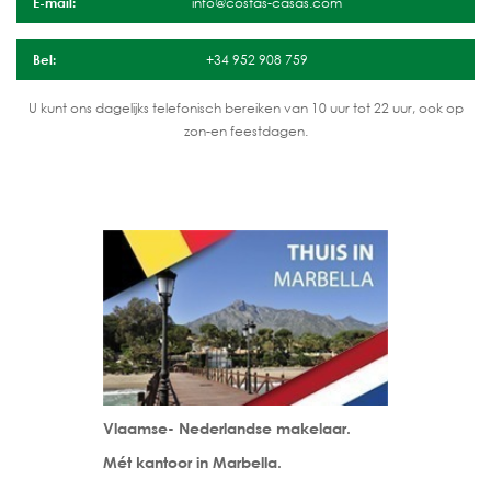
E-mail:
info@costas-casas.com
Bel:
+34 952 908 759
U kunt ons dagelijks telefonisch bereiken van 10 uur tot 22 uur, ook op
zon-en feestdagen.
Vlaamse- Nederlandse makelaar.
Mét kantoor in Marbella.