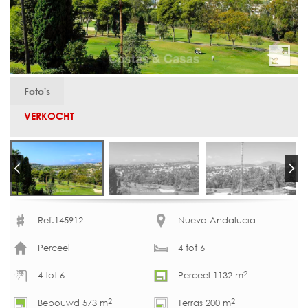
Foto's
VERKOCHT
Ref.145912
Nueva Andalucia
Perceel
4 tot 6
2
4 tot 6
Perceel 1132 m
2
2
Bebouwd 573 m
Terras 200 m