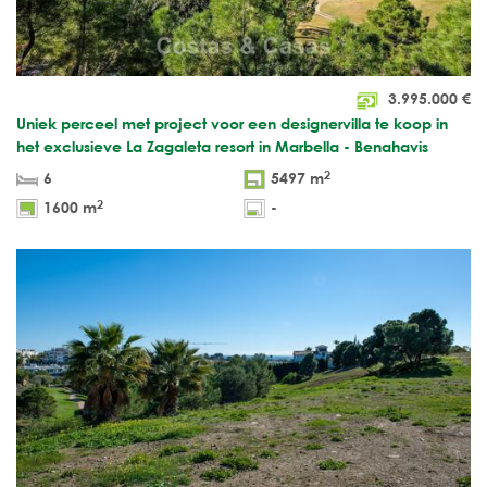
3.995.000
€
Uniek perceel met project voor een designervilla te koop in
het exclusieve La Zagaleta resort in Marbella - Benahavis
2
6
5497 m
2
1600 m
-