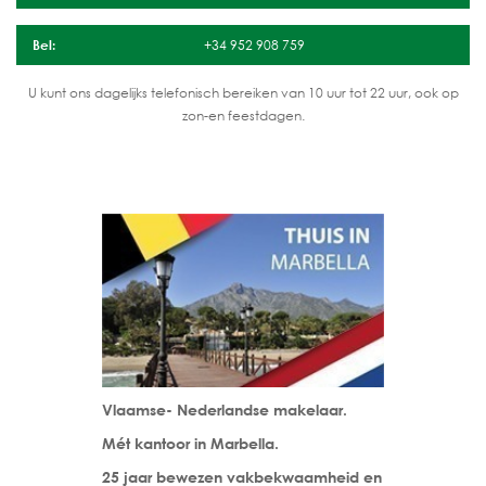
Bel:
+34 952 908 759
U kunt ons dagelijks telefonisch bereiken van 10 uur tot 22 uur, ook op
zon-en feestdagen.
Vlaamse- Nederlandse makelaar.
Mét kantoor in Marbella.
25 jaar bewezen vakbekwaamheid en