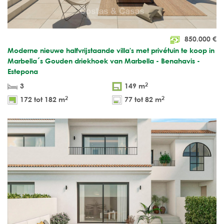
850.000
€
Moderne nieuwe halfvrijstaande villa's met privétuin te koop in
Marbella´s Gouden driekhoek van Marbella - Benahavis -
Estepona
2
3
149 m
2
2
172 tot 182 m
77 tot 82 m