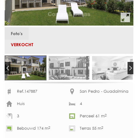
Foto's
VERKOCHT
Ref.147887
San Pedro - Guadalmina
Huis
4
2
3
Perceel 61 m
2
2
Bebouwd 174 m
Terras 55 m