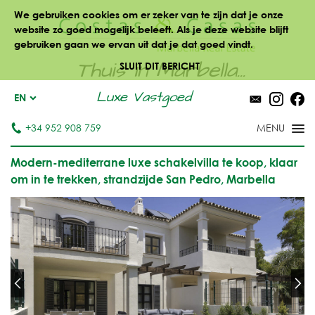
We gebruiken cookies om er zeker van te zijn dat je onze
website zo goed mogelijk beleeft. Als je deze website blijft
gebruiken gaan we ervan uit dat je dat goed vindt.
Thuis in Marbella...
SLUIT DIT BERICHT
Luxe Vastgoed
EN
+34 952 908 759
Modern-mediterrane luxe schakelvilla te koop, klaar
om in te trekken, strandzijde San Pedro, Marbella