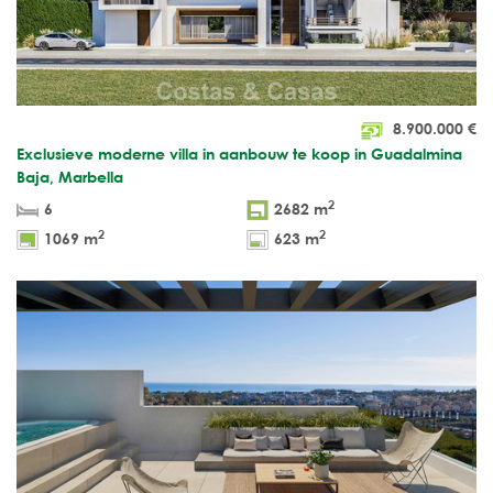
8.900.000
€
Exclusieve moderne villa in aanbouw te koop in Guadalmina
Baja, Marbella
2
6
2682 m
2
2
1069 m
623 m