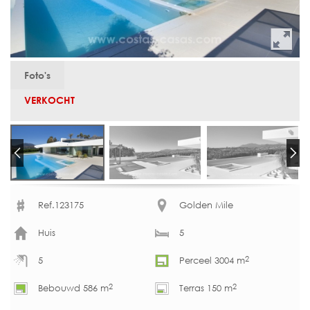
Foto's
VERKOCHT
Ref.123175
Golden Mile
Huis
5
2
5
Perceel 3004 m
2
2
Bebouwd 586 m
Terras 150 m