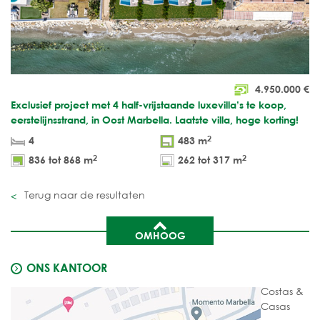
4.950.000
€
Exclusief project met 4 half-vrijstaande luxevilla’s te koop,
eerstelijnsstrand, in Oost Marbella. Laatste villa, hoge korting!
2
4
483 m
2
2
836 tot 868 m
262 tot 317 m
Terug naar de resultaten
OMHOOG
ONS KANTOOR
Costas &
Casas