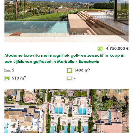
4.950.000
€
Moderne luxevilla met magnifiek golf- en zeezicht te koop in
een vijfsterren golfresort in Marbella - Benahavis
2
5
1403 m
2
510 m
-