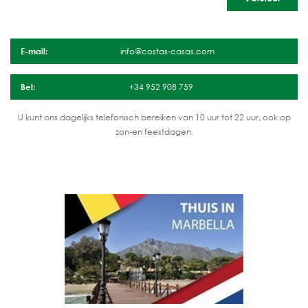
E-mail:
info@costas-casas.com
Bel:
+34 952 908 759
U kunt ons dagelijks telefonisch bereiken van 10 uur tot 22 uur, ook op
zon-en feestdagen.