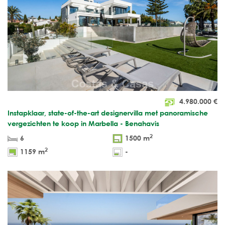
4.980.000
€
Instapklaar, state-of-the-art designervilla met panoramische
vergezichten te koop in Marbella - Benahavis
2
6
1500 m
2
1159 m
-