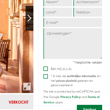
Bel mij a.u.b.
* Ik heb de
wettelijke informatie
en
het
privacybeleid
gelezen en
geaccepteerd
This site is protected by reCAPTCHA and
the Google
Privacy Policy
and
Terms of
VERKOCHT
Service
apply.