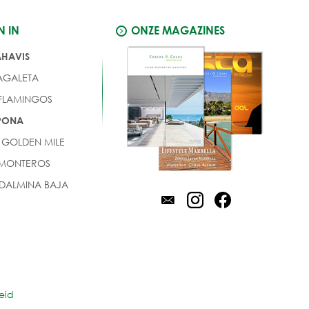
N IN
ONZE MAGAZINES
AHAVIS
AGALETA
 FLAMINGOS
EPONA
 GOLDEN MILE
 MONTEROS
DALMINA BAJA
eid