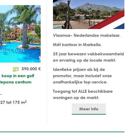
Vlaamse- Nederlandse makelaar.
Mét kantoor in Marbella.
25 jaar bewezen vakbekwaamheid
en ervaring op de locale markt.
390.000
€
Identieke prijzen als bij de
 koop in een golf
promotor, maar inclusief onze
Estepona centrum
onafhankelijke top-service.
Toegang tot ALLE beschikbare
-
woningen op de markt.
2
27 tot 175 m
Meer Info