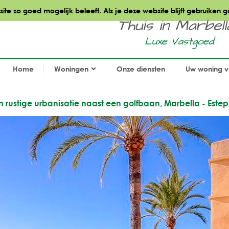
te zo goed mogelijk beleeft. Als je deze website blijft gebruiken g
Thuis in Marbella.
Luxe Vastgoed
Home
Woningen
Onze diensten
Uw woning 
 rustige urbanisatie naast een golfbaan, Marbella - Este