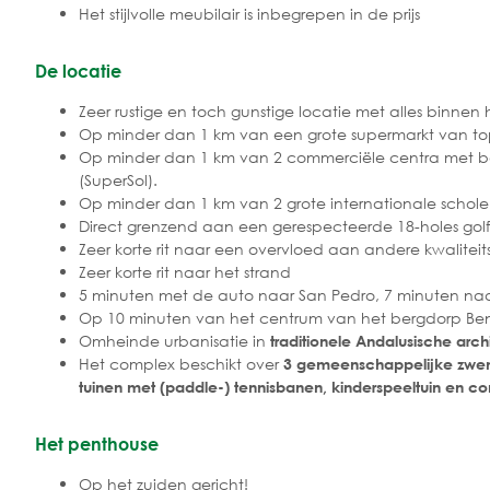
Het stijlvolle meubilair is inbegrepen in de prijs
De locatie
Zeer rustige en toch gunstige locatie met alles binnen
Op minder dan 1 km van een grote supermarkt van to
Op minder dan 1 km van 2 commerciële centra met ban
(SuperSol).
Op minder dan 1 km van 2 grote internationale schole
Direct grenzend aan een gerespecteerde 18-holes gol
Zeer korte rit naar een overvloed aan andere kwaliteit
Zeer korte rit naar het strand
5 minuten met de auto naar San Pedro, 7 minuten naa
Op 10 minuten van het centrum van het bergdorp Bena
Omheinde urbanisatie in
traditionele Andalusische archi
Het complex beschikt over
3 gemeenschappelijke zwem
tuinen met (paddle-) tennisbanen, kinderspeeltuin en c
Het penthouse
Op het zuiden gericht!