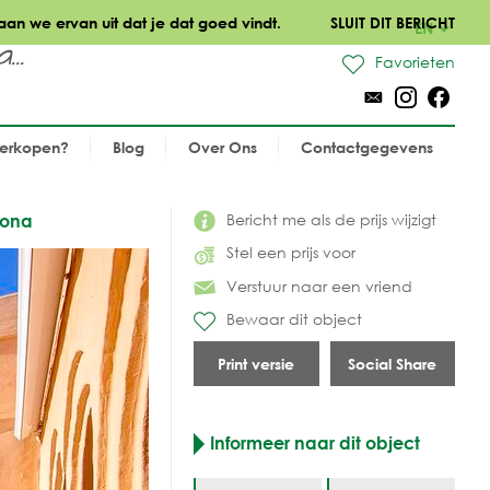
aan we ervan uit dat je dat goed vindt.
SLUIT DIT BERICHT
EN
..
Favorieten
verkopen?
Blog
Over Ons
Contactgegevens
Bericht me als de prijs wijzigt
pona
Stel een prijs voor
Verstuur naar een vriend
Bewaar dit object
Print versie
Social Share
Informeer naar dit object