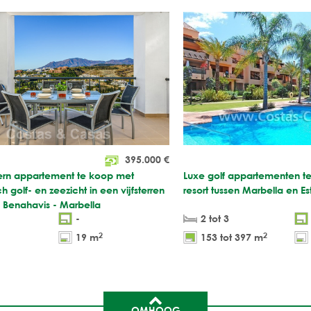
395.000
€
rn appartement te koop met
Luxe golf appartementen te
 golf- en zeezicht in een vijfsterren
resort tussen Marbella en 
in Benahavis - Marbella
-
2 tot 3
2
2
19 m
153 tot 397 m
OMHOOG