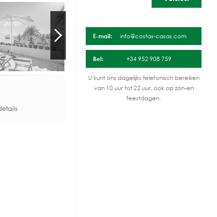
E-mail:
info@costas-casas.com
Bel:
+34 952 908 759
U kunt ons dagelijks telefonisch bereiken
van 10 uur tot 22 uur, ook op zon-en
feestdagen.
etails