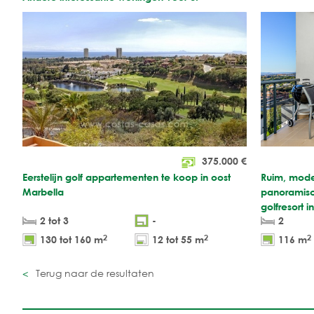
375.000
€
Eerstelijn golf appartementen te koop in oost
Ruim, mode
Marbella
panoramisch
golfresort 
2 tot 3
-
2
2
2
2
130 tot 160 m
12 tot 55 m
116 m
Terug naar de resultaten