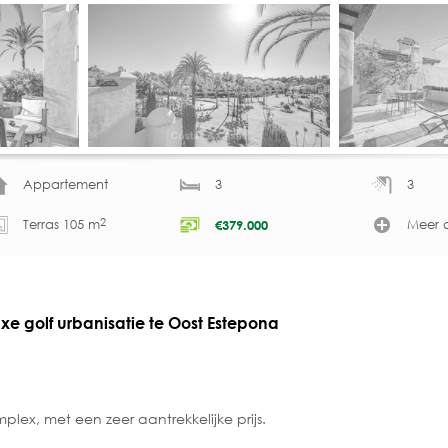
Appartement
3
3
2
Terras 105 m
Meer d
€
379.000
xe golf urbanisatie te Oost Estepona
ex, met een zeer aantrekkelijke prijs.