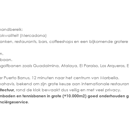
 handbereik:
pkwaliteit (Mercadona)
ken, restaurants, bars, coffeeshops en een bijkomende grotere
n.
fbaan.
sgolfbanen zoals Guadalmina, Atalaya, El Paraiso, Los Arqueros, El
r Puerto Banus, 12 minuten naar het centrum van Marbella.
havis, bekend om zijn grote keuze aan internationale restauran
rond de klok bewaakt dus veilig en met veel privacy.
tectuur,
baden en tennisbanen in grote (+10.000m2) goed onderhouden 
.
onciërgeservice