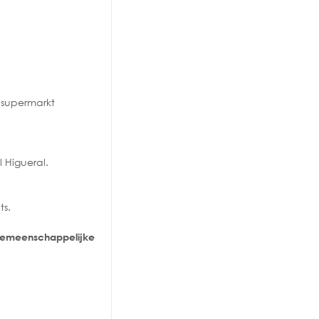
 supermarkt
 Higueral.
ts.
gemeenschappelijke