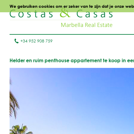
We gebruiken cookies om er zeker van te zijn dat je onze websi
+34 952 908 759
Helder en ruim penthouse appartement te koop in een