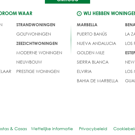
 DROOM WAAR
WIJ HEBBEN WONINGE
N
STRANDWONINGEN
MARBELLA
BEN
GOLFWONINGEN
PUERTO BANÚS
LA Z
NUEVA ANDALUCIA
LOS
ZEEZICHTWONINGEN
MODERNE WONINGEN
GOLDEN MILE
EST
NIEUWBOUW
SIERRA BLANCA
NEW
LAAR
PRESTIGE WONINGEN
ELVIRIA
LOS
BAHIA DE MARBELLA
GUA
ostas & Casas
Wettelijke informatie
Privacybeleid
Cookiebel