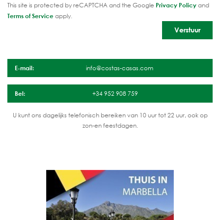
This site is protected by reCAPTCHA and the Google
Privacy Policy
and
Terms of Service
apply.
E-mail:
info@costas-casas.com
Bel:
+34 952 908 759
U kunt ons dagelijks telefonisch bereiken van 10 uur tot 22 uur, ook op
zon-en feestdagen.