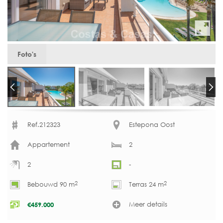
Foto's
Ref.212323
Estepona Oost
Appartement
2
2
-
2
2
Bebouwd 90 m
Terras 24 m
Meer details
€
459.000