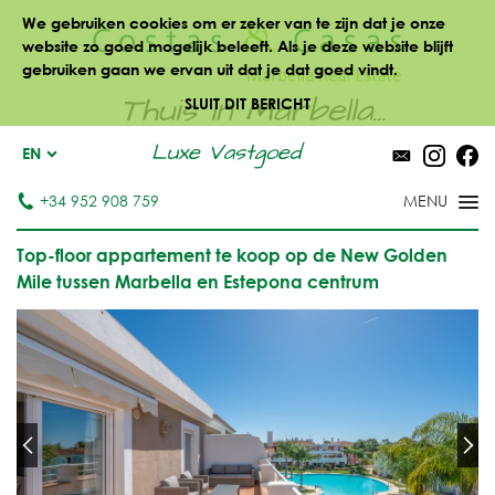
We gebruiken cookies om er zeker van te zijn dat je onze
website zo goed mogelijk beleeft. Als je deze website blijft
gebruiken gaan we ervan uit dat je dat goed vindt.
Thuis in Marbella...
SLUIT DIT BERICHT
Luxe Vastgoed
EN
+34 952 908 759
Top-floor appartement te koop op de New Golden
Mile tussen Marbella en Estepona centrum