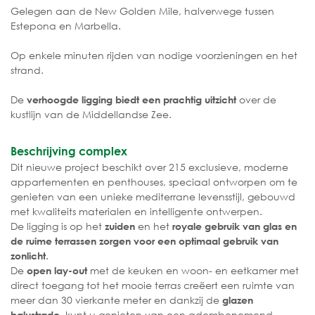
Gelegen aan de New Golden Mile, halverwege tussen
Estepona en Marbella.
Op enkele minuten rijden van nodige voorzieningen en het
strand.
De
over de
verhoogde ligging biedt een prachtig uitzicht
kustlijn van de Middellandse Zee.
Beschrijving complex
Dit nieuwe project beschikt over 215 exclusieve, moderne
appartementen en penthouses, speciaal ontworpen om te
genieten van een unieke mediterrane levensstijl, gebouwd
met kwaliteits materialen en intelligente ontwerpen.
De ligging is op het
en het
zuiden
royale gebruik van glas en
de ruime terrassen zorgen voor een optimaal gebruik van
.
zonlicht
De
met de keuken en woon- en eetkamer met
open lay-out
direct toegang tot het mooie terras creëert een ruimte van
meer dan 30 vierkante meter en dankzij de
glazen
, kunt u genieten van een adembenemend
balustrade