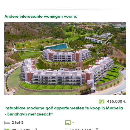
Andere interessante woningen voor u:
465.000
€
Instapklare moderne golf appartementen te koop in Marbella
- Benahavis met zeezicht
2 tot 3
-
2
2