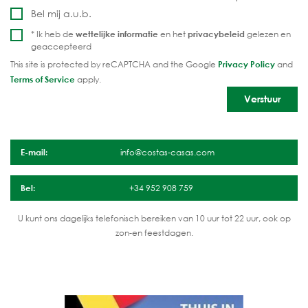
Bel mij a.u.b.
* Ik heb de
wettelijke informatie
en het
privacybeleid
gelezen en
geaccepteerd
This site is protected by reCAPTCHA and the Google
Privacy Policy
and
Terms of Service
apply.
E-mail:
info@costas-casas.com
Bel:
+34 952 908 759
U kunt ons dagelijks telefonisch bereiken van 10 uur tot 22 uur, ook op
zon-en feestdagen.