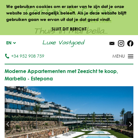
We gebruiken cookies om er zeker van te zijn dat je onze
website zo goed mogelijk beleeft. Als je deze website blijft
gebruiken gaan we ervan uit dat je dat goed vindt.
Thuis in Marbella...
SLUIT DIT BERICHT
Luxe Vastgoed
EN
+34 952 908 759
Moderne Appartementen met Zeezicht te koop,
Marbella - Estepona