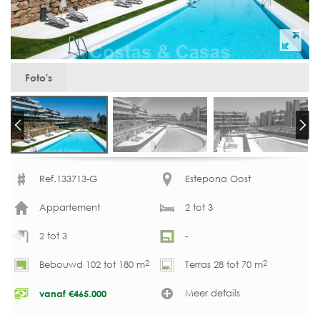
Foto's
Ref.133713-G
Estepona Oost
Appartement
2 tot 3
2 tot 3
-
2
2
Bebouwd 102 tot 180 m
Terras 28 tot 70 m
Meer details
vanaf
€
465.000