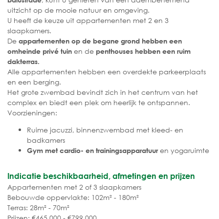
uitzicht op de mooie natuur en omgeving.
U heeft de keuze uit appartementen met 2 en 3
slaapkamers.
De
appartementen op de begane grond hebben een
en de
omheinde privé tuin
penthouses hebben een ruim
dakterras.
Alle appartementen hebben een overdekte parkeerplaats
en een berging.
Het grote zwembad bevindt zich in het centrum van het
complex en biedt een plek om heerlijk te ontspannen.
Voorzieningen:
Ruime jacuzzi, binnenzwembad met kleed- en
badkamers
en yogaruimte
Gym met cardio- en trainingsapparatuur
Indicatie beschikbaarheid, afmetingen en prijzen
Appartementen met 2 of 3 slaapkamers
Bebouwde oppervlakte: 102m² - 180m²
Terras: 28m² - 70m²
Prijzen: €465.000 - €799.000