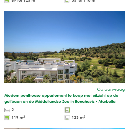
89 tot 123 m
33 tot 110 m
Op aanvraag
Modern penthouse appartement te koop met uitzicht op de
golfbaan en de Middellandse Zee in Benahavis - Marbella
2
-
2
2
119 m
123 m