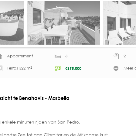
Appartement
3
2
2
Terras 322 m
Meer d
€
695.000
icht te Benahavis - Marbella
s enkele minuten rijden van San Pedro.
andse Zee tot aan Gibraltar en de Afrikaanse kust.