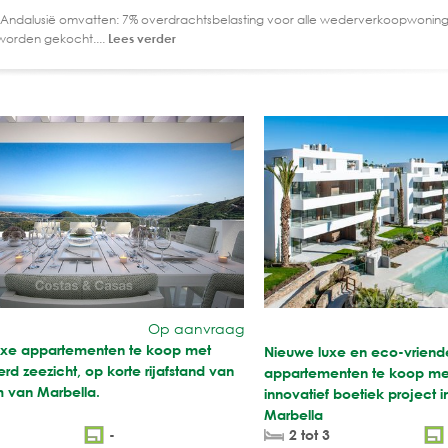
 Andalusië omvatten: 7% overdrachtsbelasting voor alle wederverkoopwoning
worden gekocht....
Lees verder
Op aanvraag
xe appartementen te koop met
Nieuwe luxe en eco-vriende
 zeezicht, op korte rijafstand van
appartementen te koop met
m van Marbella.
innovatief boetiek project i
Marbella
-
2 tot 3