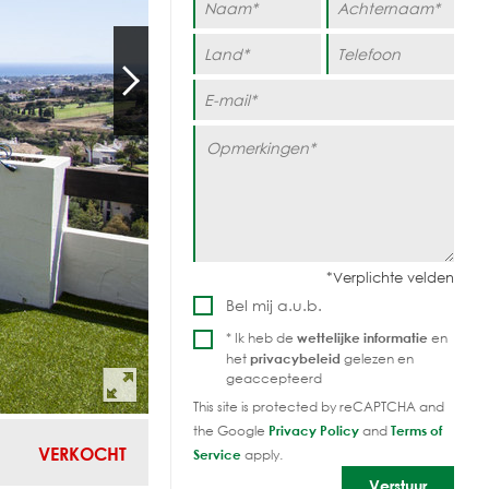
Bel mij a.u.b.
* Ik heb de
wettelijke informatie
en
het
privacybeleid
gelezen en
geaccepteerd
This site is protected by reCAPTCHA and
the Google
Privacy Policy
and
Terms of
VERKOCHT
Service
apply.