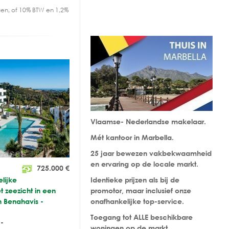
en, of 10% BTW en 1,2%
Vlaamse- Nederlandse makelaar.
Mét kantoor in Marbella.
25 jaar bewezen vakbekwaamheid
en ervaring op de locale markt.
725.000
€
lijke
Identieke prijzen als bij de
 zeezicht in een
promotor, maar inclusief onze
n Benahavis -
onafhankelijke top-service.
Toegang tot ALLE beschikbare
-
woningen op de markt.