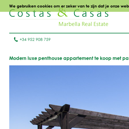
We gebruiken cookies om er zeker van te zijn dat je onze websi
+34 952 908 759
Modern luxe penthouse appartement te koop met pan