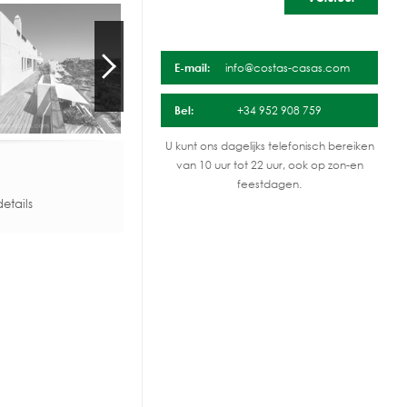
E-mail:
info@costas-casas.com
Bel:
+34 952 908 759
U kunt ons dagelijks telefonisch bereiken
van 10 uur tot 22 uur, ook op zon-en
feestdagen.
etails