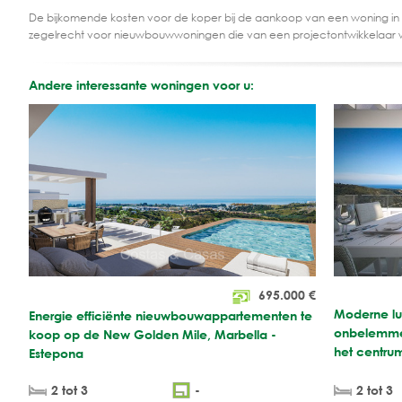
De bijkomende kosten voor de koper bij de aankoop van een woning in
zegelrecht voor nieuwbouwwoningen die van een projectontwikkelaar 
Andere interessante woningen voor u:
695.000
€
Moderne lu
Energie efficiënte nieuwbouwappartementen te
onbelemmerd
koop op de New Golden Mile, Marbella -
het centru
Estepona
2 tot 3
-
2 tot 3