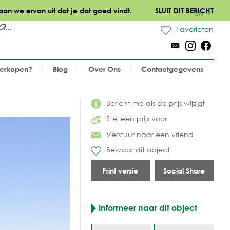
aan we ervan uit dat je dat goed vindt.
SLUIT DIT BERICHT
EN
..
Favorieten
verkopen?
Blog
Over Ons
Contactgegevens
Bericht me als de prijs wijzigt
Stel een prijs voor
Verstuur naar een vriend
Bewaar dit object
Print versie
Social Share
Informeer naar dit object