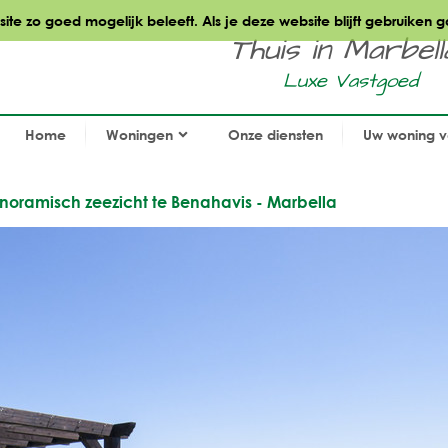
te zo goed mogelijk beleeft. Als je deze website blijft gebruiken g
Thuis in Marbella.
Luxe Vastgoed
Home
Woningen
Onze diensten
Uw woning 
oramisch zeezicht te Benahavis - Marbella