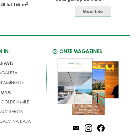
2
38 tot 168 m
Meer Info
N IN
ONZE MAGAZINES
AHAVIS
AGALETA
 FLAMINGOS
EPONA
 GOLDEN MILE
 MONTEROS
DALMINA BAJA