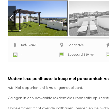
Ref.128070
Benahavis
2
-
Bebouwd 169 m
Modern luxe penthouse te koop met panoramisch zeez
n.b. Het appartement is nu ongemeubileerd.
Gelegen in een bewaakte residentiële urbanisatie op slecht
Onbelemmerd zicht over de golfbanen, bergen en de Middell