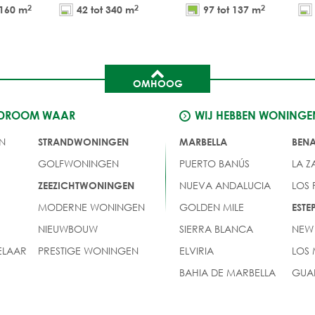
2
2
2
 160 m
42 tot 340 m
97 tot 137 m
OMHOOG
 DROOM WAAR
WIJ HEBBEN WONINGE
N
STRANDWONINGEN
MARBELLA
BEN
GOLFWONINGEN
PUERTO BANÚS
LA Z
NUEVA ANDALUCIA
LOS
ZEEZICHTWONINGEN
MODERNE WONINGEN
GOLDEN MILE
EST
NIEUWBOUW
SIERRA BLANCA
NEW
LAAR
PRESTIGE WONINGEN
ELVIRIA
LOS
BAHIA DE MARBELLA
GUA