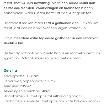
resort, met
, biedt een
24-uurs bewaking
breed scala aan
binnen
eersteklas diensten, voorzieningen en faciliteiten
handbereik, waar u naar hartelust van kunt genieten.
Daarnaast maken maar liefst
deel uit van het
3 golfbanen
resort, dat ook beschikt over een eigen strandclub.
Er zijn
meerdere extra topklasse golfbanen in een straal van
slechts 5 km.
De trendy hotspots van Puerto Banus en Marbella centrum
liggen op 15 tot 20 minuten rijden met de auto.
De villa
Kavelgrootte: 1.287m2
Bebouwde oppervlakte: 530m2
Terrassen: 205m2
Afmetingen zwembad: 48m2
Slaapkamers: 4 (met optie tot uitbreiding naar 7)
Badkamers: 4 en-suite (met optie om uit te breiden naar 7)