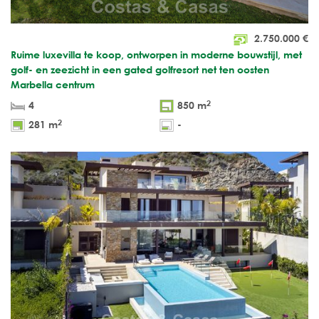
2.750.000
€
Ruime luxevilla te koop, ontworpen in moderne bouwstijl, met
golf- en zeezicht in een gated golfresort net ten oosten
Marbella centrum
2
4
850 m
2
281 m
-