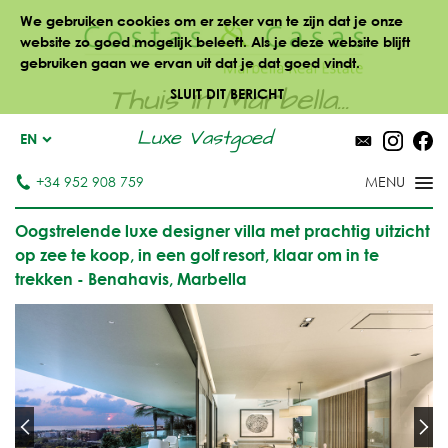
We gebruiken cookies om er zeker van te zijn dat je onze
website zo goed mogelijk beleeft. Als je deze website blijft
gebruiken gaan we ervan uit dat je dat goed vindt.
Thuis in Marbella...
SLUIT DIT BERICHT
Luxe Vastgoed
EN
+34 952 908 759
Oogstrelende luxe designer villa met prachtig uitzicht
op zee te koop, in een golf resort, klaar om in te
trekken - Benahavis, Marbella