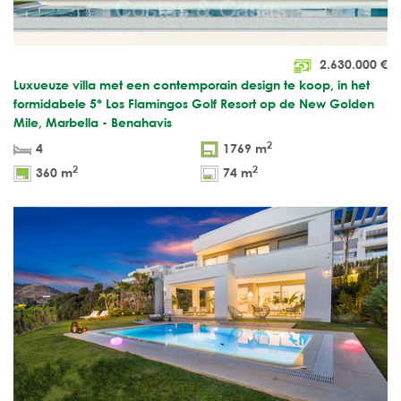
2.630.000
€
Luxueuze villa met een contemporain design te koop, in het
formidabele 5* Los Flamingos Golf Resort op de New Golden
Mile, Marbella - Benahavis
2
4
1769 m
2
2
360 m
74 m