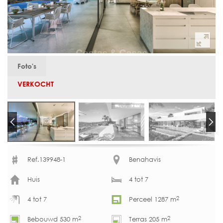
Foto's
VERKOCHT
Ref.139948-1
Benahavis
Huis
4 tot 7
2
4 tot 7
Perceel 1287 m
2
2
Bebouwd 530 m
Terras 205 m