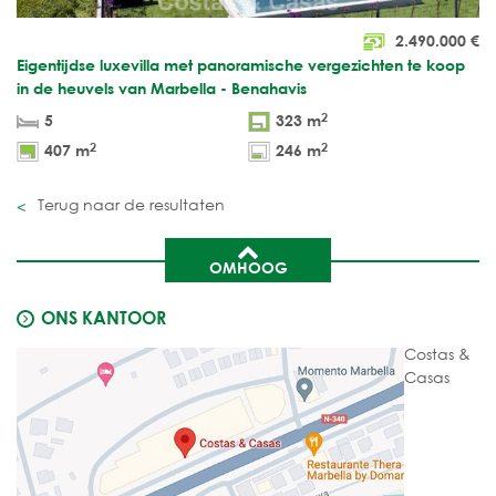
2.490.000
€
Eigentijdse luxevilla met panoramische vergezichten te koop
in de heuvels van Marbella - Benahavis
2
5
323 m
2
2
407 m
246 m
Terug naar de resultaten
OMHOOG
ONS KANTOOR
Costas &
Casas