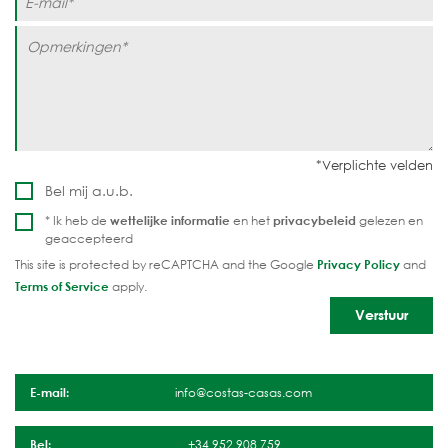
Bel mij a.u.b.
* Ik heb de
wettelijke informatie
en het
privacybeleid
gelezen en
geaccepteerd
This site is protected by reCAPTCHA and the Google
Privacy Policy
and
Terms of Service
apply.
E-mail:
info@costas-casas.com
Bel:
+34 952 908 759