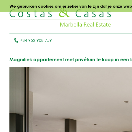
We gebruiken cookies om er zeker van te zijn dat je onze websi
+34 952 908 759
Magnifiek appartement met privétuin te koop in een 