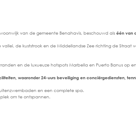
de woonwijk van de gemeente Benahavis, beschouwd als
één van 
 vallei, de kuststrook en de Middellandse Zee richting de Straat 
e stranden en de luxueuze hotspots Marbella en Puerto Banus op e
aciliteiten, waaronder 24-uurs beveiliging en conciërgediensten, te
en buitenzwembaden en een complete spa.
 plek om te ontspannen.