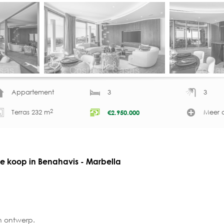
Appartement
3
3
2
Terras 232 m
Meer d
€
2.950.000
te koop in Benahavis - Marbella
n ontwerp.