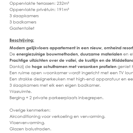
Oppervlakte terrassen: 232m²
Oppervlakte privétuin: 191m²
3 slaapkamers
3 badkamers
Gastentoilet
Beschrijving:
Modern gelijkvloers appartement in een nieuw, omheind resort-
De
en ef
energiezuinige bouwmethoden, duurzame materialen
Prachtige uitzichten over de vallei, de kustlijn en de Middella
Dankzij de
geniet 
hoge schuiframen met verzonken profielen
Een ruime open woonkamer wordt ingericht met een TV lounge
Een strakke designerkeuken met high-end apparatuur en e
3 slaapkamers met elk een eigen badkamer.
Wasruimte.
Berging + 2 private parkeerplaats inbegrepen.
Overige kenmerken:
Airconditioning voor verkoeling en verwarming.
Vloerverwarming.
Glazen balustraden.