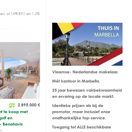
en, of 10% BTW en 1,2%
Vlaamse- Nederlandse makelaar.
Mét kantoor in Marbella.
25 jaar bewezen vakbekwaamheid
en ervaring op de locale markt.
2.895.000
€
Identieke prijzen als bij de
nt te koop met
promotor, maar inclusief onze
golf en
onafhankelijke top-service.
- Benahavis
Toegang tot ALLE beschikbare
-