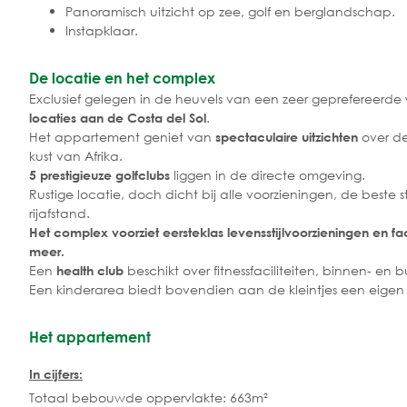
Panoramisch uitzicht op zee, golf en berglandschap.
Instapklaar.
De locatie en het complex
Exclusief gelegen in de heuvels van een zeer geprefereer
.
locaties aan de Costa del Sol
Het appartement geniet van
over de
spectaculaire uitzichten
kust van Afrika.
liggen in de directe omgeving.
5 prestigieuze golfclubs
Rustige locatie, doch dicht bij alle voorzieningen, de best
rijafstand.
Het complex voorziet eersteklas levensstijlvoorzieningen en f
meer.
Een
beschikt over fitnessfaciliteiten, binnen- 
health club
Een kinderarea biedt bovendien aan de kleintjes een eigen
Het appartement
In cijfers:
Totaal bebouwde oppervlakte: 663m²