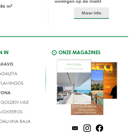
woningen op de markt.
2
86 m
Meer Info
N IN
ONZE MAGAZINES
AHAVIS
AGALETA
 FLAMINGOS
EPONA
 GOLDEN MILE
 MONTEROS
DALMINA BAJA