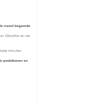
de meest begeerde
van Gibraltar en de
nkele minuten
nnis-padelbanen en