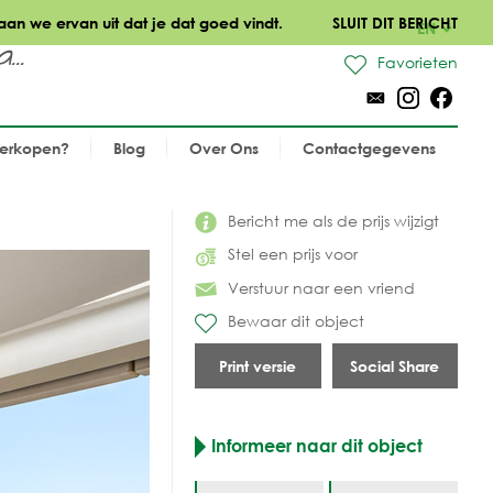
aan we ervan uit dat je dat goed vindt.
SLUIT DIT BERICHT
EN
..
Favorieten
verkopen?
Blog
Over Ons
Contactgegevens
Bericht me als de prijs wijzigt
Stel een prijs voor
Verstuur naar een vriend
Bewaar dit object
Print versie
Social Share
Informeer naar dit object