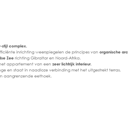
stijl complex.
ficiënte inrichting weerspiegelen de principes van
organische arc
richting Gibraltar en Noord-Afrika.
ndse Zee
het appartement van een
.
zeer lichtrijk interieur
 en staat in naadloze verbinding met het uitgestrekt terras.
en aangrenzende eethoek.