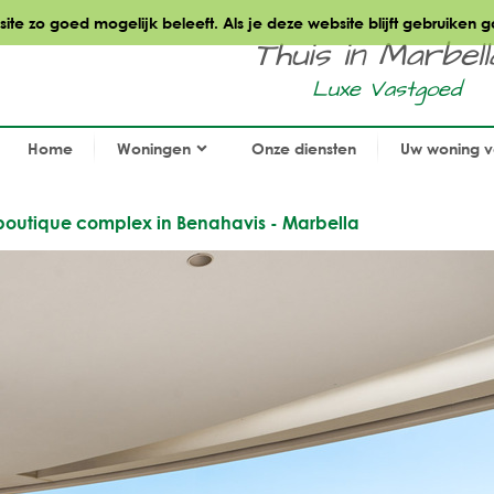
te zo goed mogelijk beleeft. Als je deze website blijft gebruiken g
Thuis in Marbella.
Luxe Vastgoed
Home
Woningen
Onze diensten
Uw woning 
boutique complex in Benahavis - Marbella