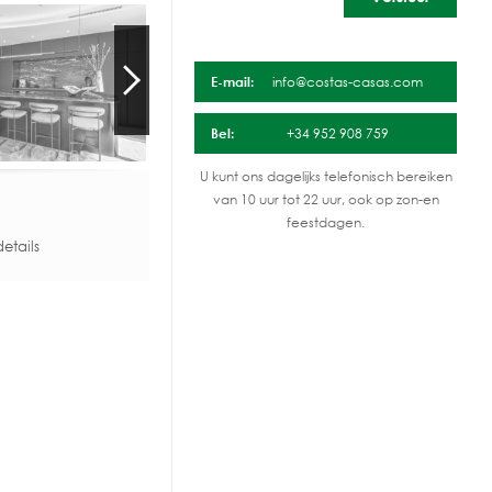
E-mail:
info@costas-casas.com
Bel:
+34 952 908 759
U kunt ons dagelijks telefonisch bereiken
van 10 uur tot 22 uur, ook op zon-en
feestdagen.
etails