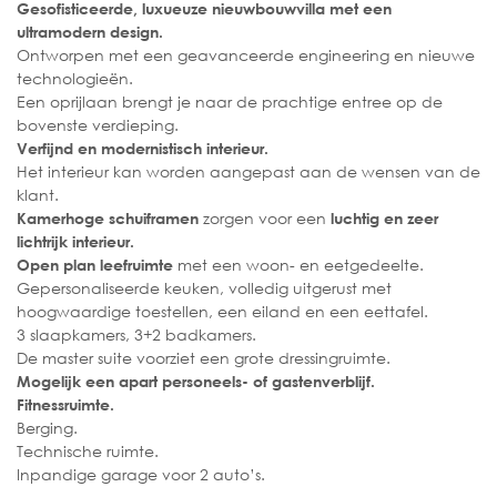
Gesofisticeerde, luxueuze nieuwbouwvilla met een
ultramodern design.
Ontworpen met een geavanceerde engineering en nieuwe
technologieën.
Een oprijlaan brengt je naar de prachtige entree op de
bovenste verdieping.
Verfijnd en modernistisch interieur.
Het interieur kan worden aangepast aan de wensen van de
klant.
zorgen voor een
Kamerhoge schuiframen
luchtig en zeer
lichtrijk interieur.
met een woon- en eetgedeelte.
Open plan leefruimte
Gepersonaliseerde keuken, volledig uitgerust met
hoogwaardige toestellen, een eiland en een eettafel.
3 slaapkamers, 3+2 badkamers.
De master suite voorziet een grote dressingruimte.
Mogelijk een apart personeels- of gastenverblijf.
Fitnessruimte.
Berging.
Technische ruimte.
Inpandige garage voor 2 auto’s.