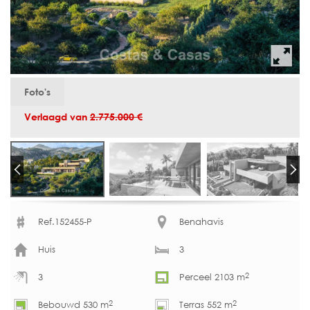
Foto's
Verlaagd van
2.775.000 €
Ref.152455-P
Benahavis
Huis
3
2
3
Perceel 2103 m
2
2
Bebouwd 530 m
Terras 552 m