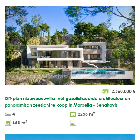
2.560.000
€
Off-plan nieuwbouwvilla met gesofisticeerde architectuur en
panoramisch zeezicht te koop in Marbella - Benahavis
2
4
2253 m
2
653 m
-