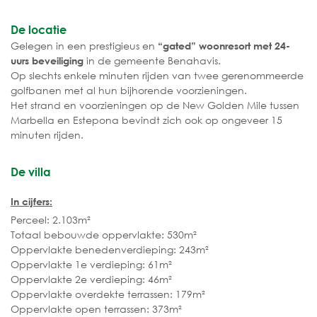
De locatie
Gelegen in een prestigieus en
“gated” woonresort met 24-
in de gemeente Benahavis.
uurs beveiliging
Op slechts enkele minuten rijden van twee gerenommeerde
golfbanen met al hun bijhorende voorzieningen.
Het strand en voorzieningen op de New Golden Mile tussen
Marbella en Estepona bevindt zich ook op ongeveer 15
minuten rijden.
De villa
In cijfers:
Perceel: 2.103m²
Totaal bebouwde oppervlakte: 530m²
Oppervlakte benedenverdieping: 243m²
Oppervlakte 1e verdieping: 61m²
Oppervlakte 2e verdieping: 46m²
Oppervlakte overdekte terrassen: 179m²
Oppervlakte open terrassen: 373m²