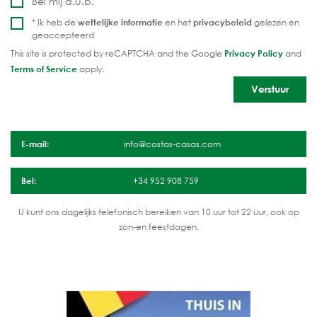
Bel mij a.u.b.
* Ik heb de
wettelijke informatie
en het
privacybeleid
gelezen en
geaccepteerd
This site is protected by reCAPTCHA and the Google
Privacy Policy
and
Terms of Service
apply.
E-mail:
info@costas-casas.com
Bel:
+34 952 908 759
U kunt ons dagelijks telefonisch bereiken van 10 uur tot 22 uur, ook op
zon-en feestdagen.