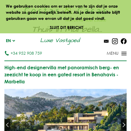
We gebruiken cookies om er zeker van te zijn dat je onze
website zo goed mogelijk beleeft. Als je deze website blijft
gebruiken gaan we ervan uit dat je dat goed vindt.
Thuis in Marbella...
SLUIT DIT BERICHT
Luxe Vastgoed
EN
+34 952 908 759
High-end designervilla met panoramisch berg- en
zeezicht te koop in een gated resort in Benahavis -
Marbella