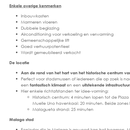
Enkele overige kenmerken
Inbouwkasten
Marmeren vloeren
Dubbele beglazing
Airconditioning voor verkoeling en verwarming
Gemeenschappelijke lift
Goed verhuurpotentieel
Wordt gemeubileerd verkocht
De locatie
Aan de rand van het hart van het historische centrum v
Perfect voor stadsmussen of iedereen die op zoek is na
een
en een
fantastisch klimaat
uitstekende infrastructuu
Hier enkele richtafstanden ter idee-vorming:
Historisch centrum: 4 minuten lopen tot de Plaza 
Muelle Uno havenkaai: 20 minuten. Beide zones b
Malagueta strand: 25 minuten
Malaga stad
Eenieder die in Malaga is geweest kan het beamen. Me