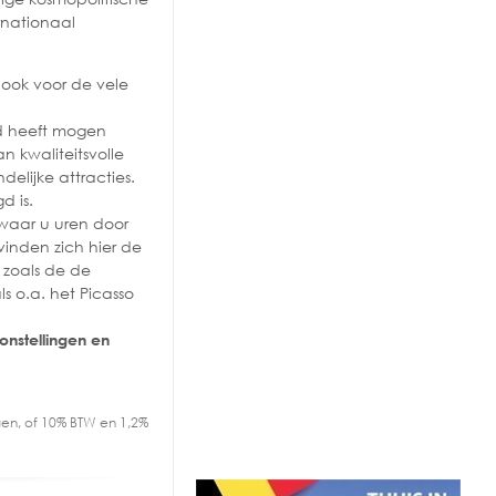
rnationaal
r ook voor de vele
ed heeft mogen
n kwaliteitsvolle
delijke attracties.
d is.
aar u uren door
vinden zich hier de
zoals de de
 o.a. het Picasso
onstellingen en
en, of 10% BTW en 1,2%