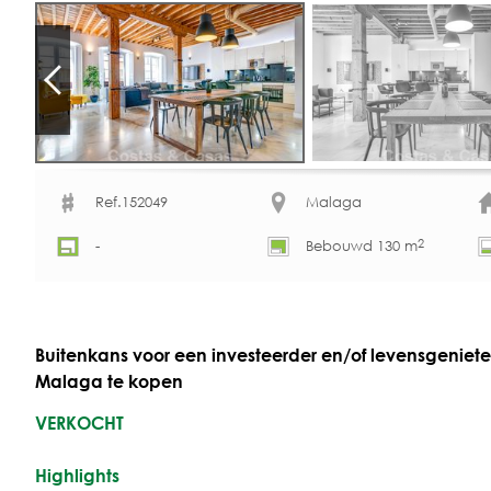
Ref.152049
Malaga
2
-
Bebouwd 130 m
Buitenkans voor een investeerder en/of levensgeniet
Malaga te kopen
VERKOCHT
Highlights