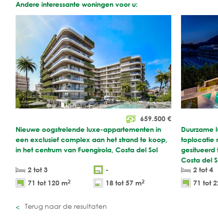
Andere interessante woningen voor u:
659.500
€
Nieuwe oogstrelende luxe-appartementen in
Duurzame l
een exclusief complex aan het strand te koop,
toplocatie
in het centrum van Fuengirola, Costa del Sol
gesitueerd
Costa del S
2 tot 3
-
2 tot 4
2
2
71 tot 120 m
18 tot 57 m
71 tot 
Terug naar de resultaten