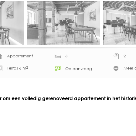
Appartement
3
2
2
Terras 6 m
Meer d
Op aanvraag
er om een volledig gerenoveerd appartement in het histor