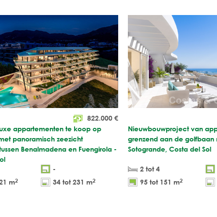
822.000
€
uxe appartementen te koop op
Nieuwbouwproject van app
 met panoramisch zeezicht
grenzend aan de golfbaan m
 tussen Benalmadena en Fuengirola -
Sotogrande, Costa del Sol
ol
-
2 tot 4
2
2
2
221 m
34 tot 231 m
95 tot 151 m