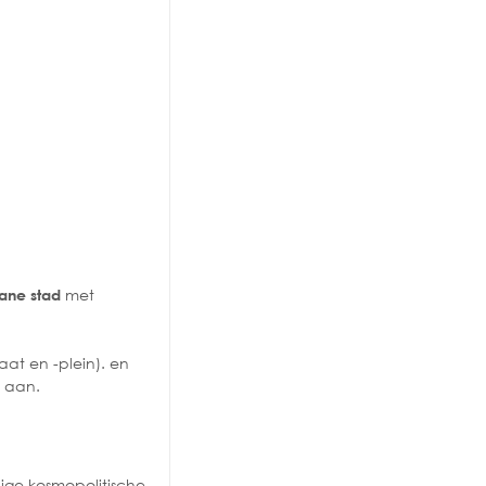
met
ane stad
aat en -plein). en
. aan.
ige kosmopolitische