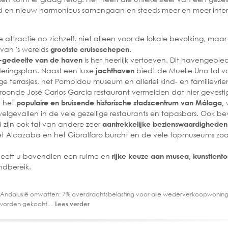
ud en nieuw harmonieus samengaan en steeds meer en meer inte
ke attractie op zichzelf, niet alleen voor de lokale bevolking, maa
 van 's werelds
.
grootste cruiseschepen
is het heerlijk vertoeven. Dit havengebi
o-gedeelte van de haven
deringsplan. Naast een luxe
biedt de Muelle Uno tal va
jachthaven
ge terrasjes, het Pompidou museum en allerlei kind- en familievrien
onde José Carlos Garcia restaurant vermelden dat hier gevestig
 het
w
populaire en bruisende historische stadscentrum van Málaga,
 welgevallen in de vele gezellige restaurants en tapasbars. Ook be
 zijn ook tal van andere zeer
aantrekkelijke bezienswaardigheden
 Alcazaba en het Gibralfaro burcht en de vele topmuseums zoals
eeft u bovendien een ruime en
rijke keuze aan musea, kunsttento
ndbereik.
 Andalusië omvatten: 7% overdrachtsbelasting voor alle wederverkoopwoning
worden gekocht....
Lees verder