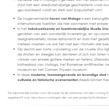
stad met een drieduizendjarige geschiedenis waar o
gewaardeerd wordt en sterk aan populariteit wint.
De hogervermelde
is een belangrij
haven van Malaga
internationale toeristen die hier aanmeren met enkele
In het
indrukwekkende en toeristvriendelijke Muelle Un
genieten van een aanzienlijk investerings- en opwaar
designerboetieks, klasse restaurants en bars met gezelli
Meteen moeten we ook het met een Michelin-ster bekro
Op slechts een korte wandeling van de Muelle Uno ligt
de straten en steegjes kan slenteren of zich kan laten
winkels van enkele grotere merken en ketens. Uiteraard
kathedraal van Malaga, het Romeinse amfitheater, het
museum en het Carmen Thyssen museum.
In deze
h
moderne, toonaangevende en levendige stad
steeds binnen ha
culturele en historische evenementen
De bijkomende kosten voor de koper bij de aankoop van een woning in
zegelrecht voor nieuwbouwwoningen die van een projectontwikkelaar 