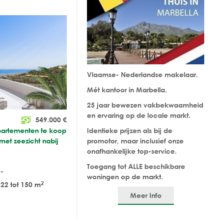
Vlaamse- Nederlandse makelaar.
Mét kantoor in Marbella.
25 jaar bewezen vakbekwaamheid
en ervaring op de locale markt.
549.000
€
artementen te koop
Identieke prijzen als bij de
et zeezicht nabij
promotor, maar inclusief onze
onafhankelijke top-service.
Toegang tot ALLE beschikbare
-
woningen op de markt.
2
22 tot 150 m
Meer Info