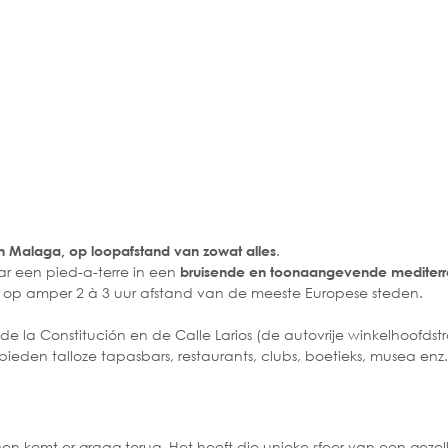
.
an Malaga,
op loopafstand van zowat alles
ar een pied-a-terre in een
bruisende en toonaangevende mediterr
op amper 2 à 3 uur afstand van de meeste Europese steden.
r
de la Constitución en de Calle Larios (de autovrije winkelhoofdstr
ieden talloze tapasbars, restaurants, clubs, boetieks, musea enz
n komt er graag terug. Het heeft die unieke sfeer van een gezell