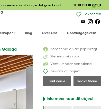
aan we ervan uit dat je dat goed vindt.
SLUIT DIT BERICHT
EN
..
Favorieten
verkopen?
Blog
Over Ons
Contactgegevens
Bericht me als de prijs wijzigt
an Malaga
Stel een prijs voor
Verstuur naar een vriend
Bewaar dit object
Print versie
Social Share
Informeer naar dit object