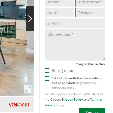
Bel mij a.u.b.
* Ik heb de
wettelijke informatie
en
het
privacybeleid
gelezen en
geaccepteerd
This site is protected by reCAPTCHA and
the Google
Privacy Policy
and
Terms of
VERKOCHT
Service
apply.