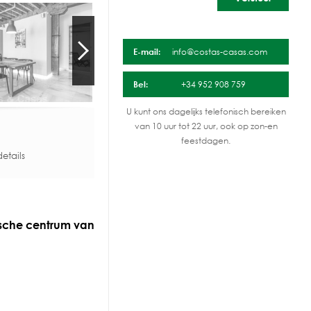
E-mail:
info@costas-casas.com
Bel:
+34 952 908 759
U kunt ons dagelijks telefonisch bereiken
van 10 uur tot 22 uur, ook op zon-en
feestdagen.
etails
ische centrum van