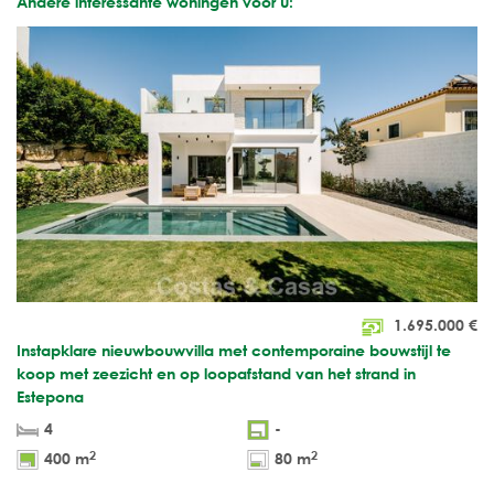
Andere interessante woningen voor u:
1.695.000
€
Instapklare nieuwbouwvilla met contemporaine bouwstijl te
koop met zeezicht en op loopafstand van het strand in
Estepona
4
-
2
2
400 m
80 m