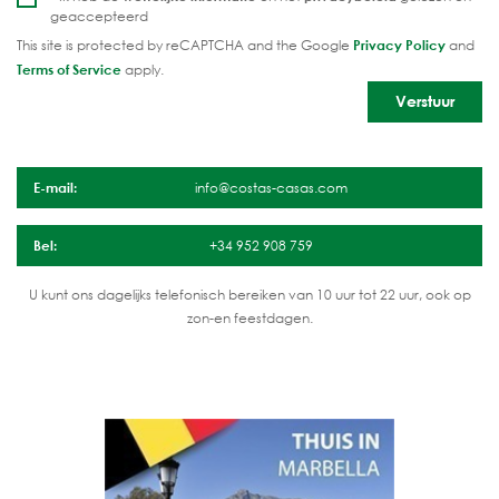
geaccepteerd
This site is protected by reCAPTCHA and the Google
Privacy Policy
and
Terms of Service
apply.
E-mail:
info@costas-casas.com
Bel:
+34 952 908 759
U kunt ons dagelijks telefonisch bereiken van 10 uur tot 22 uur, ook op
zon-en feestdagen.