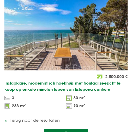
2.500.000
€
Instapklare, modernistisch hoekhuis met frontaal zeezicht te
koop op enkele minuten lopen van Estepona centrum
2
3
30 m
2
2
238 m
90 m
Terug naar de resultaten