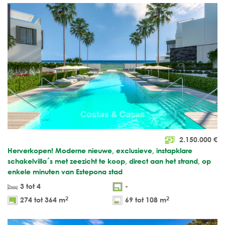
2.150.000
€
Herverkopen! Moderne nieuwe, exclusieve, instapklare
schakelvilla´s met zeezicht te koop, direct aan het strand, op
enkele minuten van Estepona stad
3 tot 4
-
2
2
274 tot 364 m
69 tot 108 m