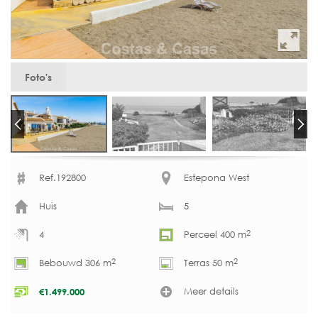
Foto's
Ref.192800
Estepona West
Huis
5
2
4
Perceel 400 m
2
2
Bebouwd 306 m
Terras 50 m
Meer details
€
1.499.000