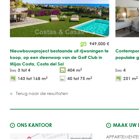
949.000
€
Nieuwbouwproject bestaande uit rijwoningen te
Contempora
koop, op een steenworp van de Golf Club in
populaire g
Mijas Costa, Costa del Sol
2
3 tot 4
404 m
4
2
2
2
143 tot 168 m
40 tot 75 m
251 m
Terug naar de resultaten
ONS KANTOOR
MAAK UW
APPARTEMENTE