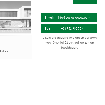
E-mail:
info@costas-casas.com
Bel:
+34 952 908 759
U kunt ons dagelijks telefonisch bereiken
van 10 uur tot 22 uur, ook op zon-en
feestdagen.
etails