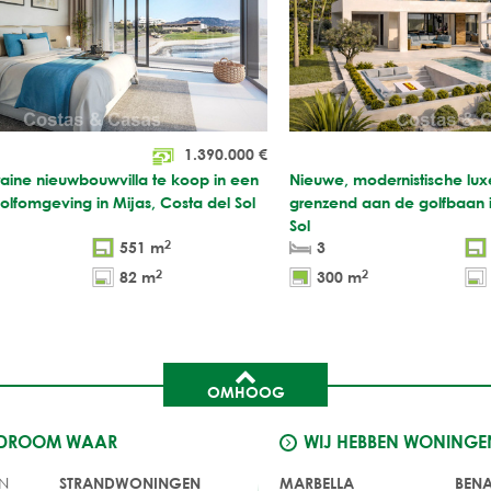
1.390.000
€
ine nieuwbouwvilla te koop in een
Nieuwe, modernistische luxe
olfomgeving in Mijas, Costa del Sol
grenzend aan de golfbaan i
Sol
2
551 m
3
2
2
82 m
300 m
OMHOOG
 DROOM WAAR
WIJ HEBBEN WONINGE
N
STRANDWONINGEN
MARBELLA
BEN