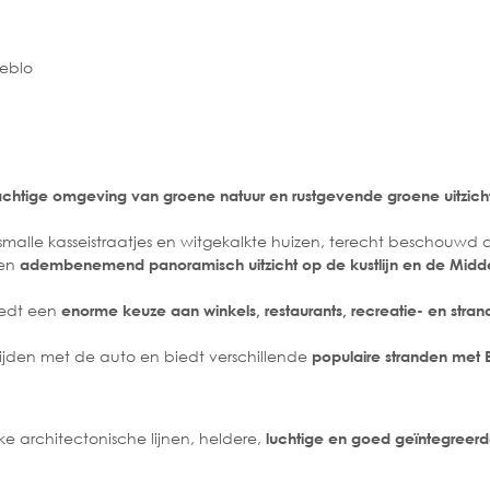
ueblo
achtige omgeving van groene natuur en rustgevende groene uitzich
 smalle kasseistraatjes en witgekalkte huizen, terecht beschouwd 
een
adembenemend panoramisch uitzicht op de kustlijn en de Midde
iedt een
enorme keuze aan winkels, restaurants, recreatie- en strandf
rijden met de auto en biedt verschillende
populaire stranden met 
kke architectonische lijnen, heldere,
luchtige en goed geïntegreerd