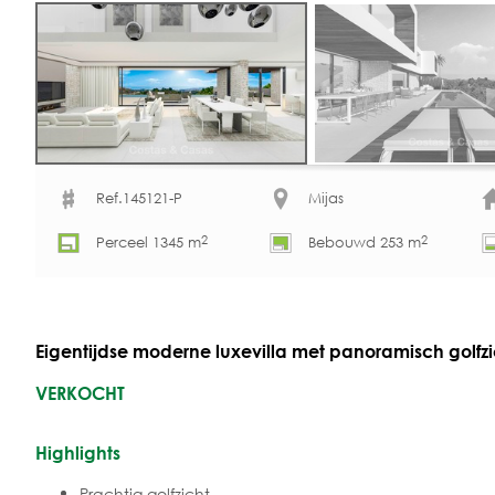
Ref.145121-P
Mijas
2
2
Perceel 1345 m
Bebouwd 253 m
Eigentijdse moderne luxevilla met panoramisch golfzic
VERKOCHT
Highlights
Prachtig golfzicht