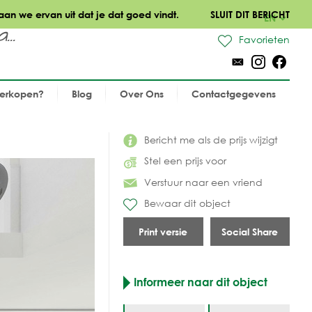
aan we ervan uit dat je dat goed vindt.
SLUIT DIT BERICHT
EN
..
Favorieten
verkopen?
Blog
Over Ons
Contactgegevens
Bericht me als de prijs wijzigt
Stel een prijs voor
Verstuur naar een vriend
Bewaar dit object
Print versie
Social Share
Informeer naar dit object