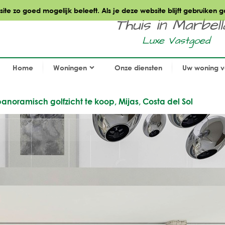
te zo goed mogelijk beleeft. Als je deze website blijft gebruiken g
Thuis in Marbella.
Luxe Vastgoed
Home
Woningen
Onze diensten
Uw woning 
oramisch golfzicht te koop, Mijas, Costa del Sol