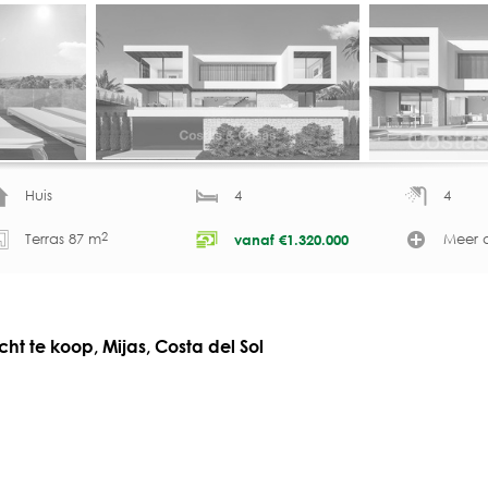
Huis
4
4
2
Terras 87 m
Meer d
vanaf
€
1.320.000
ht te koop, Mijas, Costa del Sol