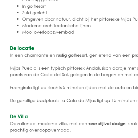
In golfresort
Zuid gericht
Omgeven door natuur, dicht bij het pittoreske Mijas P
Moderne architectonische lijnen
Mooi overloopzwembad
De locatie
In een charmante en
, genietend van een
rustig golfresort
pr
Mijas Pueblo is een typisch pittoresk Andalusisch dorpje met
parels van de Costa del Sol, gelegen in de bergen en met 
Fuengirola ligt op slechts 5 minuten rijden met de auto en b
De gezellige badplaats La Cala de Mijas ligt op 15 minuten 
De Villa
Opvallende, moderne villa, met een
, stra
zeer stijlvol design
prachtig overloopzwembad.