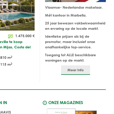
Vlaamse- Nederlandse makelaar.
Mét kantoor in Marbella.
25 jaar bewezen vakbekwaamheid
en ervaring op de locale markt.
1.475.000
€
Identieke prijzen als bij de
villa te koop
promotor, maar inclusief onze
n Mijas, Costa del
onafhankelijke top-service.
Toegang tot ALLE beschikbare
2
810 m
woningen op de markt.
2
115 m
Meer Info
N IN
ONZE MAGAZINES
AHAVIS