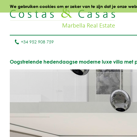
We gebruiken cookies om er zeker van te zijn dat je onze websi
+34 952 908 759
Oogstrelende hedendaagse moderne luxe villa met pan