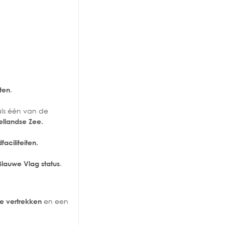
.
ten
als één van de
llandse Zee.
aciliteiten.
.
Blauwe Vlag status
en een
e vertrekken