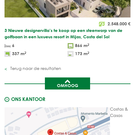
2.548.000
€
3 Nieuwe designervilla’s te koop op een steenworp van de
golfbaan in een luxueus resort in Mijas, Costa del Sol
2
6
866 m
2
2
337 m
173 m
Terug naar de resultaten
OMHOOG
ONS KANTOOR
Costas &
Casas