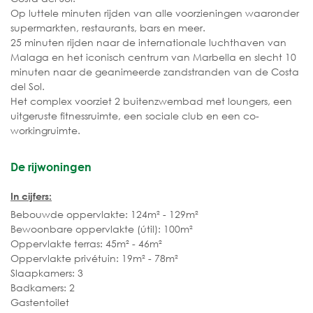
Op luttele minuten rijden van alle voorzieningen waaronder
supermarkten, restaurants, bars en meer.
25 minuten rijden naar de internationale luchthaven van
Malaga en het iconisch centrum van Marbella en slecht 10
minuten naar de geanimeerde zandstranden van de Costa
del Sol.
Het complex voorziet 2 buitenzwembad met loungers, een
uitgeruste fitnessruimte, een sociale club en een co-
workingruimte.
De rijwoningen
In cijfers:
Bebouwde oppervlakte: 124m² - 129m²
Bewoonbare oppervlakte (útil): 100m²
Oppervlakte terras: 45m² - 46m²
Oppervlakte privétuin: 19m² - 78m²
Slaapkamers: 3
Badkamers: 2
Gastentoilet