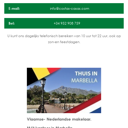
E-mail:
info@costas-casas.com
Bel:
+34 952 908 759
U kunt ons dagelijks telefonisch bereiken van 10 uur tot 22 uur, ook op
zon-en feestdagen.
Vlaamse- Nederlandse makelaar.
Mét kantoor in Marbella.