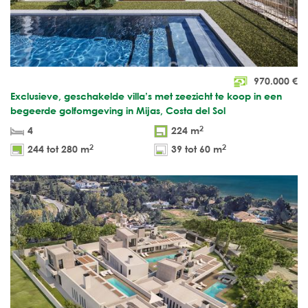
970.000
€
Exclusieve, geschakelde villa’s met zeezicht te koop in een
begeerde golfomgeving in Mijas, Costa del Sol
2
4
224 m
2
2
244 tot 280 m
39 tot 60 m