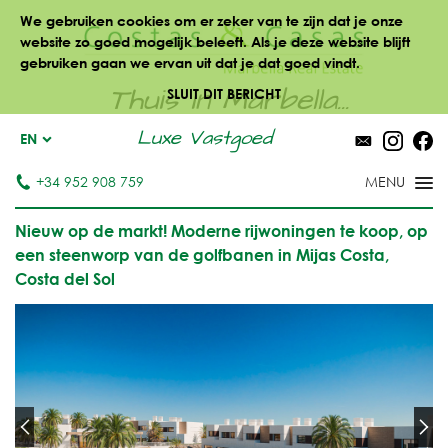
We gebruiken cookies om er zeker van te zijn dat je onze
website zo goed mogelijk beleeft. Als je deze website blijft
gebruiken gaan we ervan uit dat je dat goed vindt.
Thuis in Marbella...
SLUIT DIT BERICHT
Luxe Vastgoed
EN
+34 952 908 759
Nieuw op de markt! Moderne rijwoningen te koop, op
een steenworp van de golfbanen in Mijas Costa,
Costa del Sol