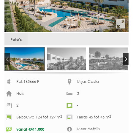
Foto's
Ref.165666-P
Mijas Costa
Huis
3
2
-
2
2
Bebouwd 124 tot 129 m
Terras 45 tot 46 m
Meer details
vanaf
€
411.000