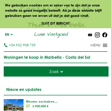
We gebruiken cookies om er zeker van te zijn dat je onze
website zo goed mogelijk beleeft. Als je deze website blijft
gebruiken gaan we ervan uit dat je dat goed vindt.
Thuis in Marbella...
SLUIT DIT BERICHT
Luxe Vastgoed
EN
+34 952 908 759
Woningen te koop in Marbella - Costa del Sol
Zoek
Nieuw en updates
Nieuwe, exclusieve,...
5.900.000 €