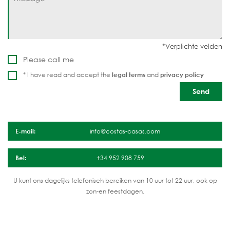
Please call me
* I have read and accept the
legal terms
and
privacy policy
E-mail:
info@costas-casas.com
Bel:
+34 952 908 759
U kunt ons dagelijks telefonisch bereiken van 10 uur tot 22 uur, ook op
zon-en feestdagen.