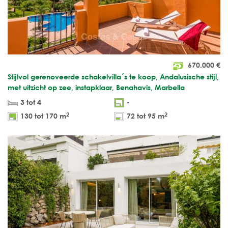
670.000
€
Stijlvol gerenoveerde schakelvilla´s te koop, Andalusische stijl,
met uitzicht op zee, instapklaar, Benahavis, Marbella
3 tot 4
-
2
2
130 tot 170 m
72 tot 95 m