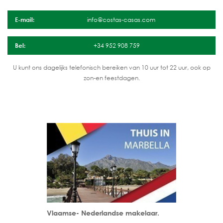
E-mail:
info@costas-casas.com
Bel:
+34 952 908 759
U kunt ons dagelijks telefonisch bereiken van 10 uur tot 22 uur, ook op
zon-en feestdagen.
Vlaamse- Nederlandse makelaar.