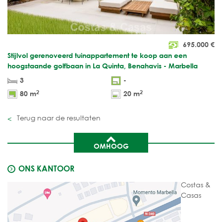
695.000
€
Stijlvol gerenoveerd tuinappartement te koop aan een
hoogstaande golfbaan in La Quinta, Benahavis - Marbella
3
-
2
2
80 m
20 m
Terug naar de resultaten
OMHOOG
ONS KANTOOR
Costas &
Casas