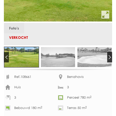
Foto's
VERKOCHT
Ref.108661
Benahavis
Huis
3
2
3
Perceel 780 m
2
2
Bebouwd 180 m
Terras 50 m