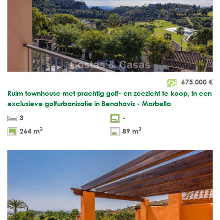
675.000
€
Ruim townhouse met prachtig golf- en zeezicht te koop, in een
exclusieve golfurbanisatie in Benahavis - Marbella
3
-
2
2
264 m
89 m