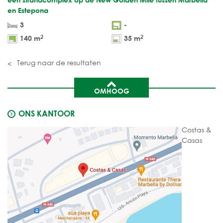
en Estepona
3
-
2
2
140 m
35 m
Terug naar de resultaten
OMHOOG
ONS KANTOOR
Costas &
Casas