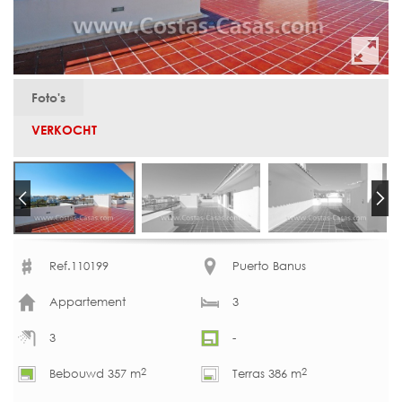
Foto's
VERKOCHT
Ref.110199
Puerto Banus
Appartement
3
3
-
2
2
Bebouwd 357 m
Terras 386 m