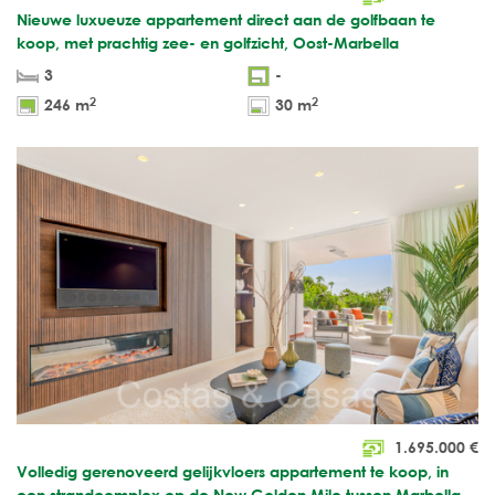
Nieuwe luxueuze appartement direct aan de golfbaan te
koop, met prachtig zee- en golfzicht, Oost-Marbella
3
-
2
2
246 m
30 m
1.695.000
€
Volledig gerenoveerd gelijkvloers appartement te koop, in
een strandcomplex op de New Golden Mile tussen Marbella