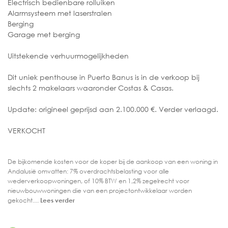
Electrisch bedienbare rolluiken
Alarmsysteem met laserstralen
Berging
Garage met berging
Uitstekende verhuurmogelijkheden
Dit uniek penthouse in Puerto Banus is in de verkoop bij
slechts 2 makelaars waaronder Costas & Casas.
Update: origineel geprijsd aan 2.100.000 €. Verder verlaagd.
VERKOCHT
De bijkomende kosten voor de koper bij de aankoop van een woning in
Andalusië omvatten: 7% overdrachtsbelasting voor alle
wederverkoopwoningen, of 10% BTW en 1,2% zegelrecht voor
nieuwbouwwoningen die van een projectontwikkelaar worden
gekocht....
Lees verder