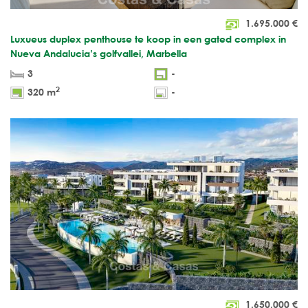
1.695.000
€
Luxueus duplex penthouse te koop in een gated complex in
Nueva Andalucia’s golfvallei, Marbella
3
-
2
320 m
-
1.650.000
€