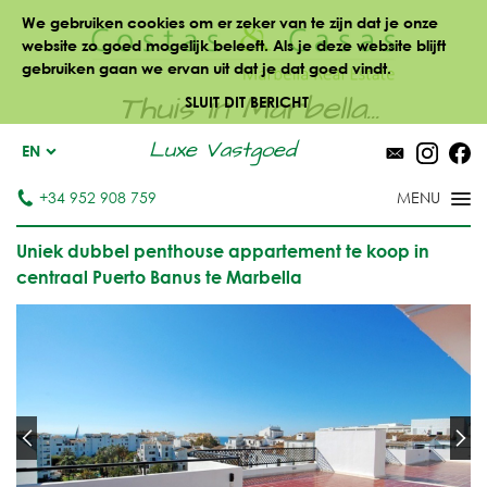
We gebruiken cookies om er zeker van te zijn dat je onze
website zo goed mogelijk beleeft. Als je deze website blijft
gebruiken gaan we ervan uit dat je dat goed vindt.
Thuis in Marbella...
SLUIT DIT BERICHT
Luxe Vastgoed
EN
+34 952 908 759
Uniek dubbel penthouse appartement te koop in
centraal Puerto Banus te Marbella