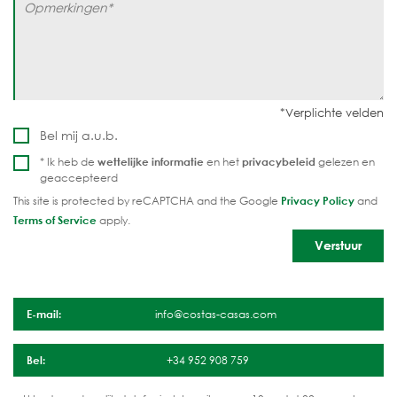
Bel mij a.u.b.
* Ik heb de
wettelijke informatie
en het
privacybeleid
gelezen en
geaccepteerd
This site is protected by reCAPTCHA and the Google
Privacy Policy
and
Terms of Service
apply.
E-mail:
info@costas-casas.com
Bel:
+34 952 908 759