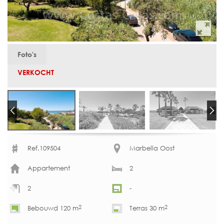
Foto's
VERKOCHT
Ref.109504
Marbella Oost
Appartement
2
2
-
2
2
Bebouwd 120 m
Terras 30 m