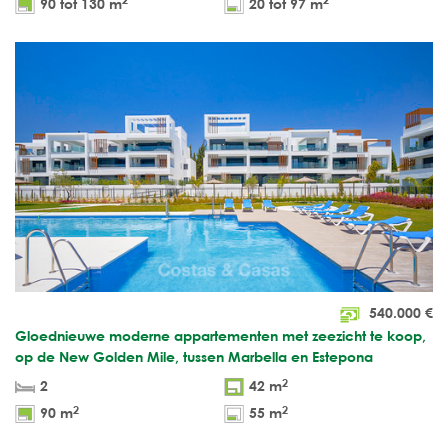
90 tot 130 m
20 tot 97 m
540.000
€
Gloednieuwe moderne appartementen met zeezicht te koop,
op de New Golden Mile, tussen Marbella en Estepona
2
2
42 m
2
2
90 m
55 m