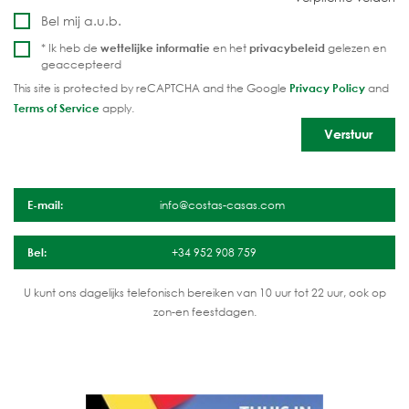
Bel mij a.u.b.
* Ik heb de
wettelijke informatie
en het
privacybeleid
gelezen en
geaccepteerd
This site is protected by reCAPTCHA and the Google
Privacy Policy
and
Terms of Service
apply.
E-mail:
info@costas-casas.com
Bel:
+34 952 908 759
U kunt ons dagelijks telefonisch bereiken van 10 uur tot 22 uur, ook op
zon-en feestdagen.