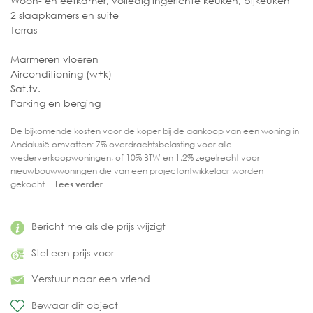
Woon- en eetkamer, volledig ingerichte keuken, bijkeuken
2 slaapkamers en suite
Terras
Marmeren vloeren
Airconditioning (w+k)
Sat.tv.
Parking en berging
De bijkomende kosten voor de koper bij de aankoop van een woning in
Andalusië omvatten: 7% overdrachtsbelasting voor alle
wederverkoopwoningen, of 10% BTW en 1,2% zegelrecht voor
nieuwbouwwoningen die van een projectontwikkelaar worden
gekocht....
Lees verder
Bericht me als de prijs wijzigt
Stel een prijs voor
Verstuur naar een vriend
Bewaar dit object