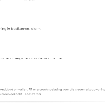
ming in badkamers, alarm.
a kamer of vergroten van de woonkamer.
 Andalusië omvatten: 7% overdrachtsbelasting voor alle wederverkoopwoning
worden gekocht....
Lees verder