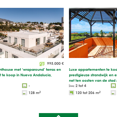
995.000
€
thouse met ‘wraparound’ terras en
Luxe appartementen te koo
ht te koop in Nueva Andalucia,
prestigieuze strandwijk en 
net ten oosten van de stad
-
2 tot 4
2
2
128 m
120 tot 206 m