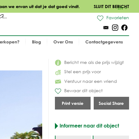
aan we ervan uit dat je dat goed vindt.
SLUIT DIT BERICHT
EN
..
Favorieten
verkopen?
Blog
Over Ons
Contactgegevens
Bericht me als de prijs wijzigt
Stel een prijs voor
Verstuur naar een vriend
Bewaar dit object
Print versie
Social Share
Informeer naar dit object