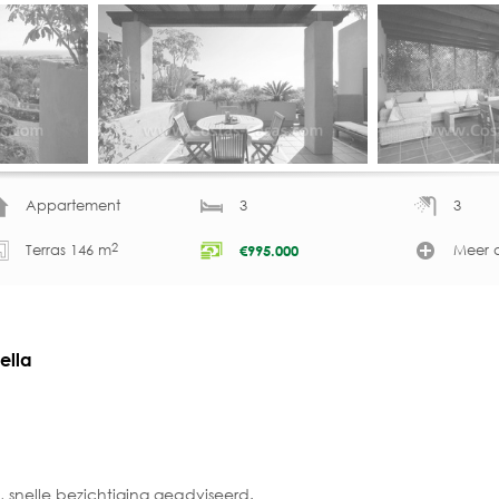
Appartement
3
3
2
Terras 146 m
Meer d
€
995.000
ella
snelle bezichtiging geadviseerd.