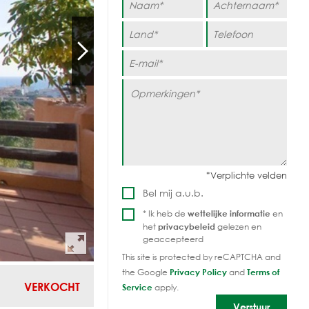
Bel mij a.u.b.
* Ik heb de
wettelijke informatie
en
het
privacybeleid
gelezen en
geaccepteerd
This site is protected by reCAPTCHA and
the Google
Privacy Policy
and
Terms of
VERKOCHT
Service
apply.