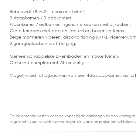
Bebouwd: 185m2 - Terrassen: 146m2
3 slaapkamers / 3 badkamers
Woonkamer / eetkamer, ingerichte keuken met bijkeuken,
Grote terrassen met bbq en Jacuzzi op bovenste terras
Beige marmeren vloeren, airconditioning (w+k), vloerverwar
2 garageplaatsen en 1 berging.
Gemeenschappelijke zwembaden en mooie tuinen.
Omheind complex met 24h security
Mogelijkheid tot bijbouwen van een 4de slaapkamer, extr
De bijkomende kosten voor de koper bij de aankoop van een woning in
zegelrecht voor nieuwbouwwoningen die van een projectontwikkelaar 