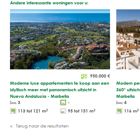
Andere interessante woningen voor u:
950.000
€
Moderne luxe appartementen te koop aan een
Modern pen
idyllisch meer met panoramisch uitzicht in
360° uitzic
Nueva Andalucia - Marbella
Marbella
3
-
4
2
2
2
113 tot 121 m
95 tot 151 m
116 m
Terug naar de resultaten