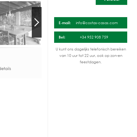
E-mail:
info@costas-casas.com
Bel:
+34 952 908 759
U kunt ons dagelijks telefonisch bereiken
van 10 uur tot 22 uur, ook op zon-en
feestdagen.
etails