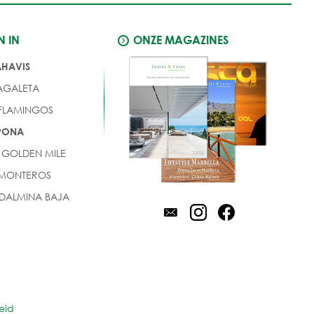
N IN
ONZE MAGAZINES
AHAVIS
AGALETA
 FLAMINGOS
EPONA
 GOLDEN MILE
 MONTEROS
DALMINA BAJA
eid