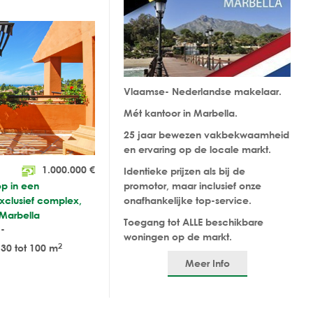
Vlaamse- Nederlandse makelaar.
Mét kantoor in Marbella.
25 jaar bewezen vakbekwaamheid
en ervaring op de locale markt.
1.000.000
€
Identieke prijzen als bij de
p in een
promotor, maar inclusief onze
exclusief complex,
onafhankelijke top-service.
 Marbella
Toegang tot ALLE beschikbare
-
woningen op de markt.
2
30 tot 100 m
Meer Info