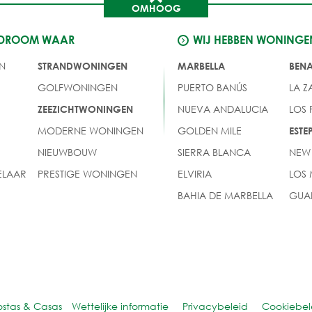
OMHOOG
 DROOM WAAR
WIJ HEBBEN WONINGE
N
STRANDWONINGEN
MARBELLA
BEN
GOLFWONINGEN
PUERTO BANÚS
LA Z
NUEVA ANDALUCIA
LOS
ZEEZICHTWONINGEN
MODERNE WONINGEN
GOLDEN MILE
EST
NIEUWBOUW
SIERRA BLANCA
NEW
LAAR
PRESTIGE WONINGEN
ELVIRIA
LOS
BAHIA DE MARBELLA
GUA
ostas & Casas
Wettelijke informatie
Privacybeleid
Cookiebel