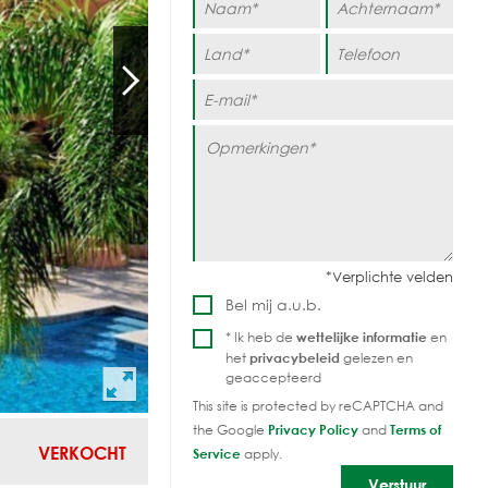
Bel mij a.u.b.
* Ik heb de
wettelijke informatie
en
het
privacybeleid
gelezen en
geaccepteerd
This site is protected by reCAPTCHA and
the Google
Privacy Policy
and
Terms of
VERKOCHT
Service
apply.