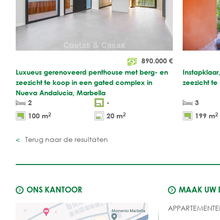
890.000
€
Luxueus gerenoveerd penthouse met berg- en
Instapklaar
zeezicht te koop in een gated complex in
zeezicht te
Nueva Andalucia, Marbella
2
-
3
2
2
2
100 m
20 m
199 m
Terug naar de resultaten
ONS KANTOOR
MAAK UW
APPARTEMENTE