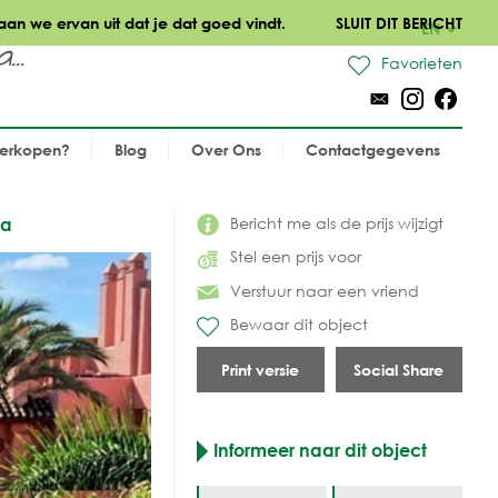
aan we ervan uit dat je dat goed vindt.
SLUIT DIT BERICHT
EN
..
Favorieten
verkopen?
Blog
Over Ons
Contactgegevens
Bericht me als de prijs wijzigt
na
Stel een prijs voor
Verstuur naar een vriend
Bewaar dit object
Print versie
Social Share
Informeer naar dit object