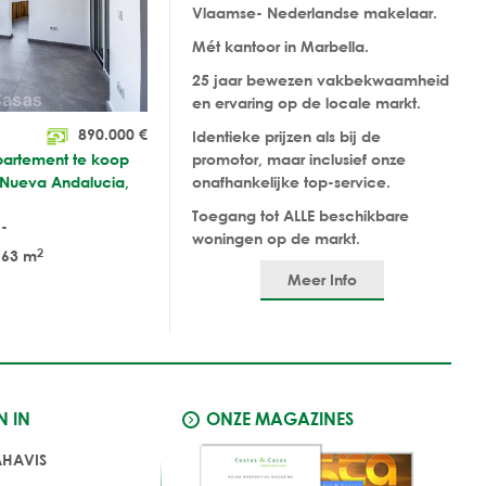
Vlaamse- Nederlandse makelaar.
Mét kantoor in Marbella.
25 jaar bewezen vakbekwaamheid
en ervaring op de locale markt.
890.000
€
Identieke prijzen als bij de
partement te koop
promotor, maar inclusief onze
n Nueva Andalucia,
onafhankelijke top-service.
Toegang tot ALLE beschikbare
-
woningen op de markt.
2
63 m
Meer Info
N IN
ONZE MAGAZINES
AHAVIS