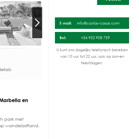
E-mail:
info@costas-casas.com
Bel:
+34 952 908 759
U kunt ons dagelijks telefonisch bereiken
van 10 uur tot 22 uur, ook op zon-en
feestdagen.
etails
 Marbella en
ch park met
 op wandelasftand.