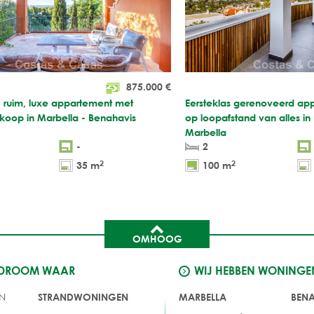
875.000
€
, ruim, luxe appartement met
Eersteklas gerenoveerd ap
 koop in Marbella - Benahavis
op loopafstand van alles i
Marbella
-
2
2
2
35 m
100 m
OMHOOG
 DROOM WAAR
WIJ HEBBEN WONINGE
N
STRANDWONINGEN
MARBELLA
BEN