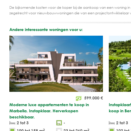
De bijkomende kosten voor de koper bij de aankoop van een woning in
zegelrecht voor nieuwbouwwoningen die van een projectontwikkelaar 
Andere interessante woningen voor u:
599.000
€
Moderne luxe appartementen te koop in
Instapklaa
Marbella. Instapklaar. Herverkopen
koop in Be
beschikbaar.
2 tot 3
-
2 tot 3
2
2
100 tot 159 m
23 tot 260 m
102 tot