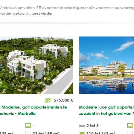
 Andalusië omvatten: 7% overdrachtsbelasting voor alle wederverkoopwoning
worden gekocht....
Lees verder
575.000
€
r! Moderne, golf appartementen te
Moderne luxe golf apparte
nahavis - Marbella
zeezicht in het gebied van 
-
2 tot 3
2
2
2
 129 m
33 tot 155 m
110 tot 143 m