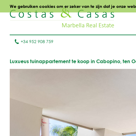
We gebruiken cookies om er zeker van te zijn dat je onze websi
+34 952 908 759
Luxueus tuinappartement te koop in Cabopino, ten 