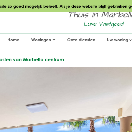
te zo goed mogelijk beleeft. Als je deze website blijft gebruiken g
Thuis in Marbella.
Luxe Vastgoed
Home
Woningen
Onze diensten
Uw woning 
Oosten van Marbella centrum