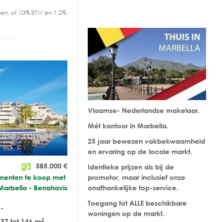
en, of 10% BTW en 1,2%
Vlaamse- Nederlandse makelaar.
Mét kantoor in Marbella.
25 jaar bewezen vakbekwaamheid
en ervaring op de locale markt.
585.000
€
Identieke prijzen als bij de
menten te koop met
promotor, maar inclusief onze
Marbella - Benahavis
onafhankelijke top-service.
Toegang tot ALLE beschikbare
-
woningen op de markt.
2
37 tot 146 m