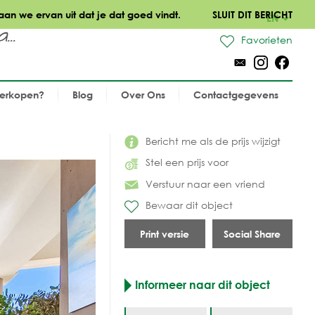
aan we ervan uit dat je dat goed vindt.
SLUIT DIT BERICHT
EN
..
Favorieten
verkopen?
Blog
Over Ons
Contactgegevens
Bericht me als de prijs wijzigt
Stel een prijs voor
Verstuur naar een vriend
Bewaar dit object
Print versie
Social Share
Informeer naar dit object