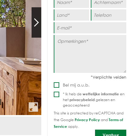
Bel mij a.u.b.
* Ik heb de
wettelijke informatie
en
het
privacybeleid
gelezen en
geaccepteerd
This site is protected by reCAPTCHA and
the Google
Privacy Policy
and
Terms of
Service
apply.