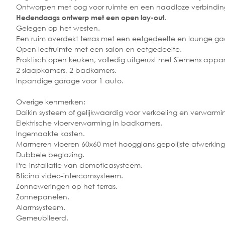
Ontworpen met oog voor ruimte en een naadloze verbinding
Hedendaags ontwerp met een open lay-out.
Gelegen op het westen.
Een ruim overdekt terras met een eetgedeelte en lounge gaa
Open leefruimte met een salon en eetgedeelte.
Praktisch open keuken, volledig uitgerust met Siemens appa
2 slaapkamers, 2 badkamers.
Inpandige garage voor 1 auto.
Overige kenmerken:
Daikin systeem of gelijkwaardig voor verkoeling en verwarmi
Elektrische vloerverwarming in badkamers.
Ingemaakte kasten.
Marmeren vloeren 60x60 met hoogglans gepolijste afwerking
Dubbele beglazing.
Pre-installatie van domoticasysteem.
Bticino video-intercomsysteem.
Zonneweringen op het terras.
Zonnepanelen.
Alarmsysteem.
Gemeubileerd.