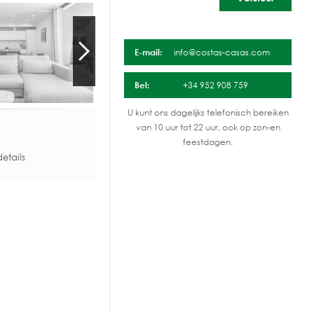
E-mail:
info@costas-casas.com
Bel:
+34 952 908 759
U kunt ons dagelijks telefonisch bereiken
van 10 uur tot 22 uur, ook op zon-en
feestdagen.
etails