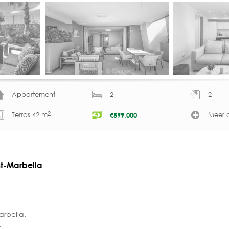
Appartement
2
2
2
Terras 42 m
Meer d
€
599.000
t-Marbella
arbella.
.