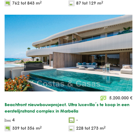
2
2
762 tot 843 m
87 tot 129 m
5.200.000
€
Beachfront nieuwbouwproject. Ultra luxevilla´s te koop in een
eerstelijnstrand complex in Marbella
4
-
2
2
339 tot 356 m
228 tot 273 m