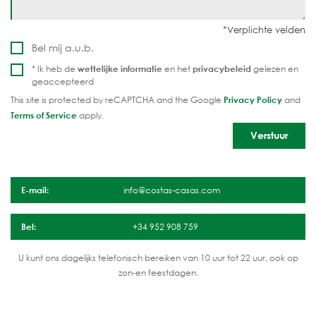
Bel mij a.u.b.
* Ik heb de
wettelijke informatie
en het
privacybeleid
gelezen en
geaccepteerd
This site is protected by reCAPTCHA and the Google
Privacy Policy
and
Terms of Service
apply.
E-mail:
info@costas-casas.com
Bel:
+34 952 908 759
U kunt ons dagelijks telefonisch bereiken van 10 uur tot 22 uur, ook op
zon-en feestdagen.