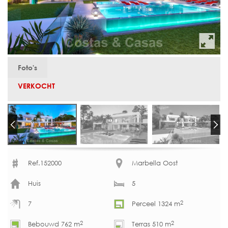
Foto's
VERKOCHT
Ref.152000
Marbella Oost
Huis
5
2
7
Perceel 1324 m
2
2
Bebouwd 762 m
Terras 510 m