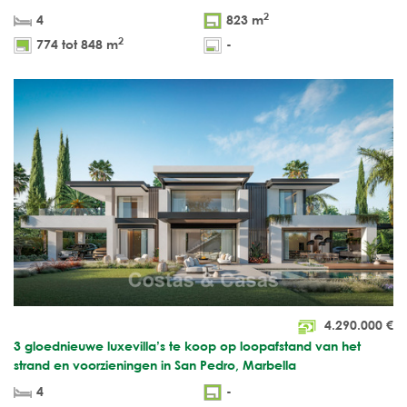
2
4
823 m
2
774 tot 848 m
-
4.290.000
€
3 gloednieuwe luxevilla’s te koop op loopafstand van het
strand en voorzieningen in San Pedro, Marbella
4
-