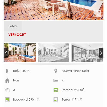
Foto's
VERKOCHT
Ref.124632
Nueva Andalucia
Huis
4
2
3
Perceel 985 m
2
2
Bebouwd 290 m
Terras 117 m