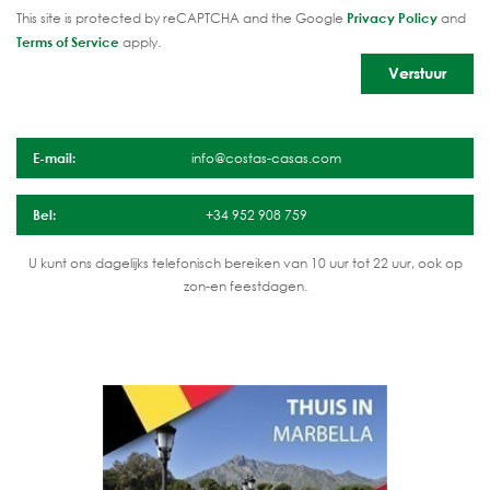
This site is protected by reCAPTCHA and the Google
Privacy Policy
and
Terms of Service
apply.
E-mail:
info@costas-casas.com
Bel:
+34 952 908 759
U kunt ons dagelijks telefonisch bereiken van 10 uur tot 22 uur, ook op
zon-en feestdagen.