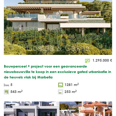
1.295.000
€
Bouwperceel + project voor een geavanceerde
nieuwbouwvilla te koop in een exclusieve gated urbanisatie in
de heuvels vlak bij Marbella
2
5
1281 m
2
2
543 m
253 m