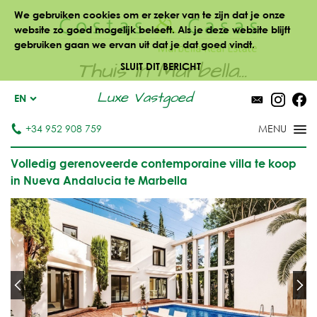
We gebruiken cookies om er zeker van te zijn dat je onze
website zo goed mogelijk beleeft. Als je deze website blijft
gebruiken gaan we ervan uit dat je dat goed vindt.
Thuis in Marbella...
SLUIT DIT BERICHT
Luxe Vastgoed
EN
+34 952 908 759
Volledig gerenoveerde contemporaine villa te koop
in Nueva Andalucia te Marbella