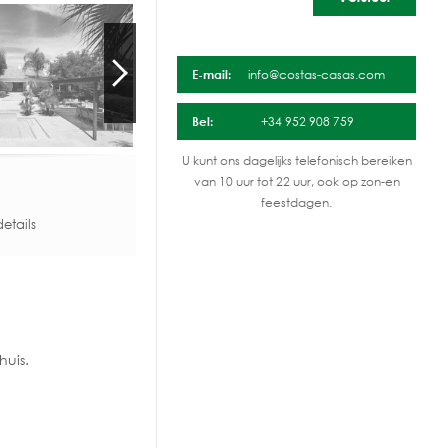
E-mail:
info@costas-casas.com
Bel:
+34 952 908 759
U kunt ons dagelijks telefonisch bereiken
van 10 uur tot 22 uur, ook op zon-en
feestdagen.
etails
huis.