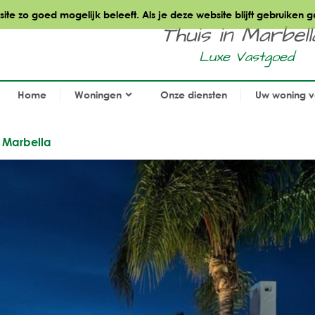
te zo goed mogelijk beleeft. Als je deze website blijft gebruiken g
Thuis in Marbella.
Luxe Vastgoed
Home
Woningen
Onze diensten
Uw woning 
, Marbella