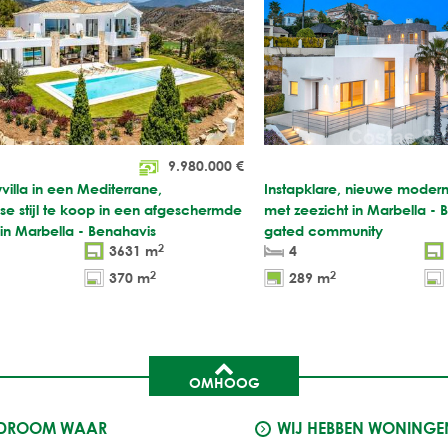
9.980.000
€
illa in een Mediterrane,
Instapklare, nieuwe modern
se stijl te koop in een afgeschermde
met zeezicht in Marbella - 
 in Marbella - Benahavis
gated community
2
3631 m
4
2
2
370 m
289 m
OMHOOG
 DROOM WAAR
WIJ HEBBEN WONINGE