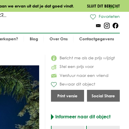
aan we ervan uit dat je dat goed vindt.
SLUIT DIT BERICHT
EN
..
Favorieten
verkopen?
Blog
Over Ons
Contactgegevens
Bericht me als de prijs wijzigt
Stel een prijs voor
Verstuur naar een vriend
Bewaar dit object
Print versie
Social Share
Informeer naar dit object