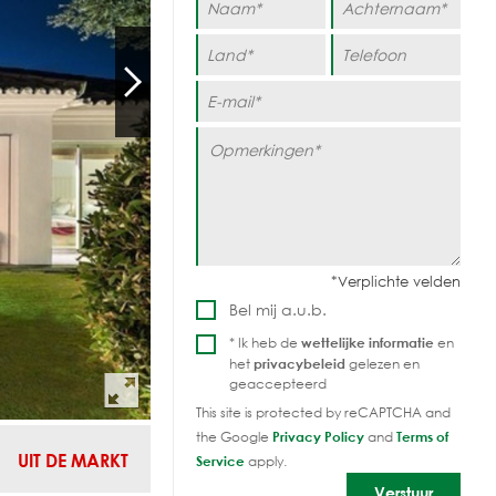
Bel mij a.u.b.
* Ik heb de
wettelijke informatie
en
het
privacybeleid
gelezen en
geaccepteerd
This site is protected by reCAPTCHA and
the Google
Privacy Policy
and
Terms of
UIT DE MARKT
Service
apply.