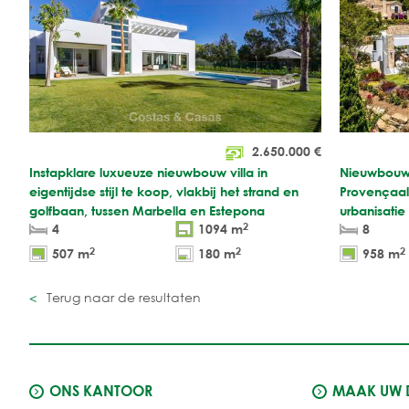
2.650.000
€
Instapklare luxueuze nieuwbouw villa in
Nieuwbouwv
eigentijdse stijl te koop, vlakbij het strand en
Provençaal
golfbaan, tussen Marbella en Estepona
urbanisatie
2
4
1094 m
8
2
2
2
507 m
180 m
958 m
Terug naar de resultaten
ONS KANTOOR
MAAK UW