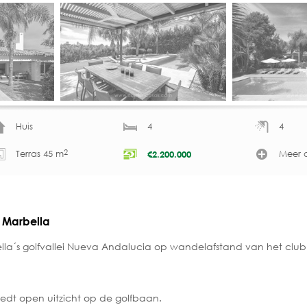
Huis
4
4
2
Terras 45 m
Meer d
€
2.200.000
, Marbella
lla´s golfvallei Nueva Andalucia op wandelafstand van het club
edt open uitzicht op de golfbaan.