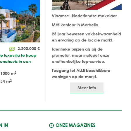
Vlaamse- Nederlandse makelaar.
Mét kantoor in Marbella.
25 jaar bewezen vakbekwaamheid
en ervaring op de locale markt.
2.200.000
€
Identieke prijzen als bij de
e luxevilla te koop
promotor, maar inclusief onze
Benahavis in een
onafhankelijke top-service.
Toegang tot ALLE beschikbare
2
1000 m
woningen op de markt.
2
54 m
Meer Info
N IN
ONZE MAGAZINES