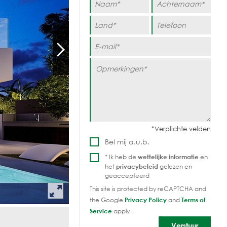
Bel mij a.u.b.
* Ik heb de
wettelijke informatie
en
het
privacybeleid
gelezen en
geaccepteerd
This site is protected by reCAPTCHA and
the Google
Privacy Policy
and
Terms of
Service
apply.