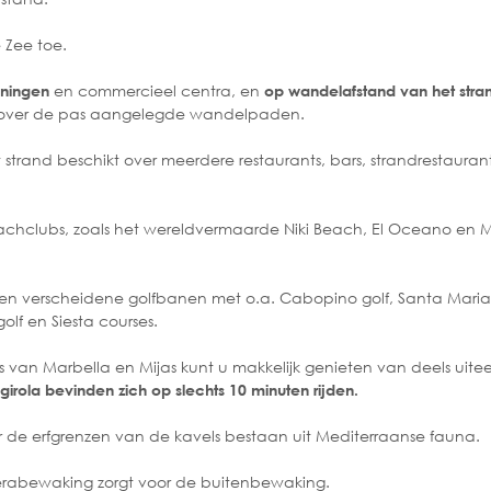
 Zee toe.
en commercieel centra, en
eningen
op wandelafstand van het stra
 over de pas aangelegde wandelpaden.
and beschikt over meerdere restaurants, bars, strandrestaurants
eachclubs, zoals het wereldvermaarde Niki Beach, El Oceano en
men verscheidene golfbanen met o.a. Cabopino golf, Santa Maria
olf en Siesta courses.
ns van Marbella en Mijas kunt u makkelijk genieten van deels uit
irola bevinden zich op slechts 10 minuten rijden.
r de erfgrenzen van de kavels bestaan uit Mediterraanse fauna.
amerabewaking zorgt voor de buitenbewaking.