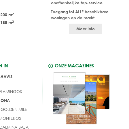
onafhankelijke top-service.
Toegang tot ALLE beschikbare
2
200 m
woningen op de markt.
2
188 m
Meer Info
N IN
ONZE MAGAZINES
AHAVIS
 FLAMINGOS
EPONA
 GOLDEN MILE
 MONTEROS
DALMINA BAJA