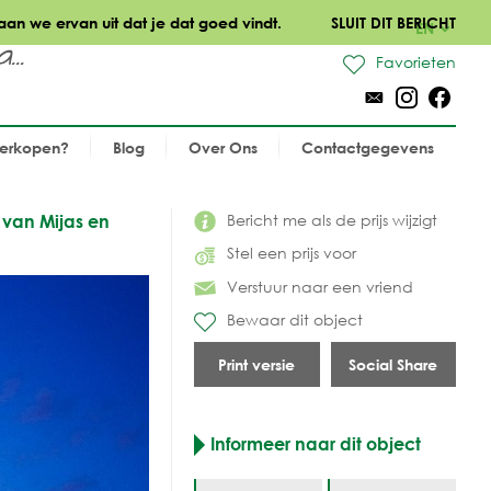
aan we ervan uit dat je dat goed vindt.
SLUIT DIT BERICHT
EN
..
Favorieten
verkopen?
Blog
Over Ons
Contactgegevens
Bericht me als de prijs wijzigt
 van Mijas en
Stel een prijs voor
Verstuur naar een vriend
Bewaar dit object
Print versie
Social Share
Informeer naar dit object