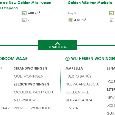
an de New Golden Mile, tussen
Golden Mile van Marbella
n Estepona
2
608 m
5
2
-
418 m
OMHOOG
 DROOM WAAR
WIJ HEBBEN WONINGE
N
STRANDWONINGEN
MARBELLA
BEN
GOLFWONINGEN
PUERTO BANÚS
LOS
NUEVA ANDALUCIA
ZEEZICHTWONINGEN
EST
MODERNE WONINGEN
GOLDEN MILE
NEW
NIEUWBOUW
SIERRA BLANCA
LOS
LAAR
PRESTIGE WONINGEN
ELVIRIA
GUA