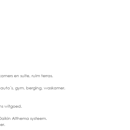
ers en suite, ruim terras.
 auto´s, gym, berging, waskamer.
ns witgoed.
Daikin Althema systeem.
er.