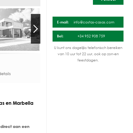
E-mail:
info@costas-casas.com
Bel:
+34 952 908 759
U kunt ons dagelijks telefonisch bereiken
van 10 uur tot 22 uur, ook op zon-en
feestdagen.
etails
jas en Marbella
 direct aan een