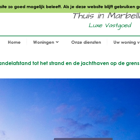
te zo goed mogelijk beleeft. Als je deze website blijft gebruiken g
Thuis in Marbella.
Luxe Vastgoed
Home
Woningen
Onze diensten
Uw woning 
andelafstand tot het strand en de jachthaven op de grens