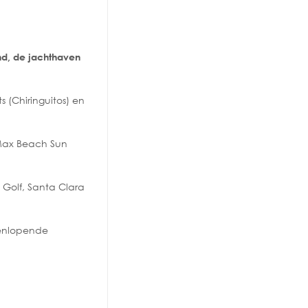
nd, de jachthaven
 (Chiringuitos) en
 Max Beach Sun
 Golf, Santa Clara
eenlopende