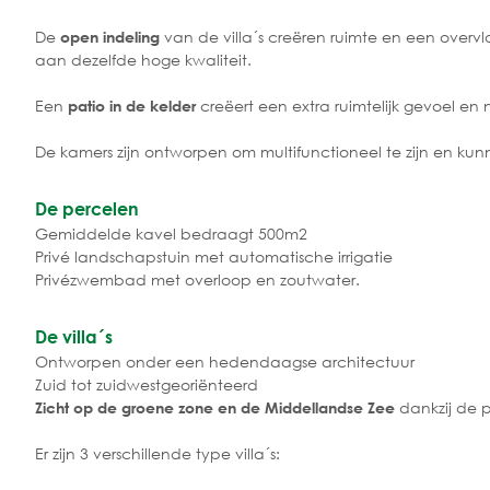
De
van de villa´s creëren ruimte en een overv
open indeling
aan dezelfde hoge kwaliteit.
Een
creëert een extra ruimtelijk gevoel en na
patio in de kelder
De kamers zijn ontworpen om multifunctioneel te zijn en ku
De percelen
Gemiddelde kavel bedraagt 500m2
Privé landschapstuin met automatische irrigatie
Privézwembad met overloop en zoutwater.
De villa´s
Ontworpen onder een hedendaagse architectuur
Zuid tot zuidwestgeoriënteerd
dankzij de p
Zicht op de groene zone en de Middellandse Zee
Er zijn 3 verschillende type villa´s: