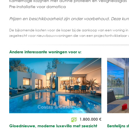
Kamerhoge kozijnen met dunne profielen en veiligheidsglas
Pre-installatie voor domotica
Prijzen en beschikbaarheid zijn onder voorbehoud. Deze kun
De bijkomende kosten voor de koper bij de aankoop van een woning in
zegelrecht voor nieuwbouwwoningen die van een projectontwikkelaar 
Andere interessante woningen voor u:
1.800.000
€
Gloednieuwe, moderne luxevilla met zeezicht
Eerstelijns 