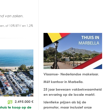
and van zaken.
en, of 10% BTW en 1,2%
Vlaamse- Nederlandse makelaar.
Mét kantoor in Marbella.
25 jaar bewezen vakbekwaamheid
en ervaring op de locale markt.
2.495.000
€
Identieke prijzen als bij de
nhuis te koop op de
promotor, maar inclusief onze