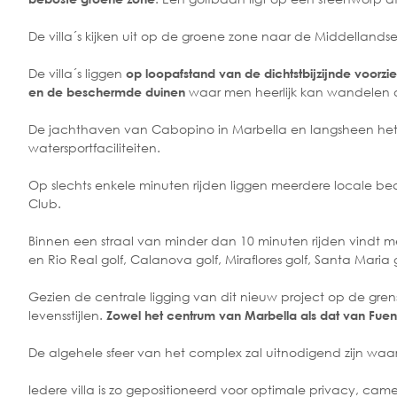
De villa´s kijken uit op de groene zone naar de Middellandse
De villa´s liggen
op loopafstand van de dichtstbijzijnde voorzi
waar men heerlijk kan wandelen
en de beschermde duinen
De jachthaven van Cabopino in Marbella en langsheen het str
watersportfaciliteiten.
Op slechts enkele minuten rijden liggen meerdere locale b
Club.
Binnen een straal van minder dan 10 minuten rijden vindt 
en Rio Real golf, Calanova golf, Miraflores golf, Santa Maria g
Gezien de centrale ligging van dit nieuw project op de gre
levensstijlen.
Zowel het centrum van Marbella als dat van Fueng
De algehele sfeer van het complex zal uitnodigend zijn waa
Iedere villa is zo gepositioneerd voor optimale privacy, c