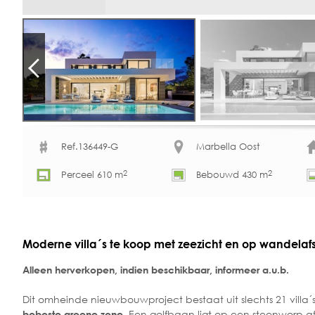
Ref.136449-G
Marbella Oost
2
2
Perceel 610 m
Bebouwd 430 m
Moderne villa´s te koop met zeezicht en op wandelaf
Alleen herverkopen, indien beschikbaar, informeer a.u.b.
Dit omheinde nieuwbouwproject bestaat uit slechts 21 villa
. Een golfbaan ligt op een steenworp a
beboste groene zone