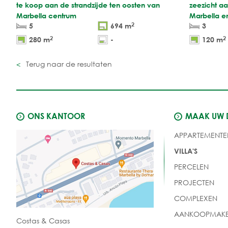
te koop aan de strandzijde ten oosten van
zeezicht a
Marbella centrum
Marbella e
2
5
694 m
3
2
2
280 m
-
120 m
Terug naar de resultaten
ONS KANTOOR
MAAK UW
APPARTEMENTE
VILLA'S
PERCELEN
PROJECTEN
COMPLEXEN
AANKOOPMAKE
Costas & Casas