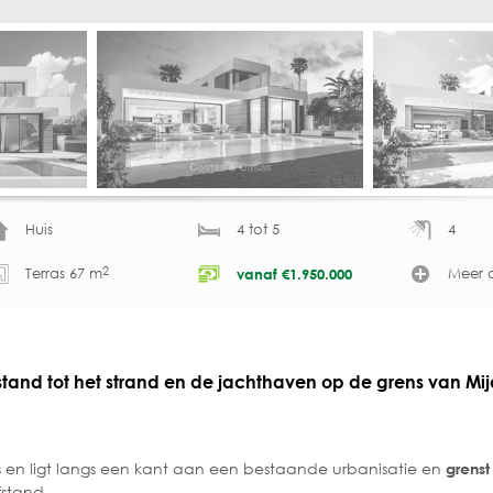
Huis
4 tot 5
4
2
Terras 67 m
Meer d
vanaf
€
1.950.000
stand tot het strand en de jachthaven op de grens van Mi
´s en ligt langs een kant aan een bestaande urbanisatie en
grenst
fstand.