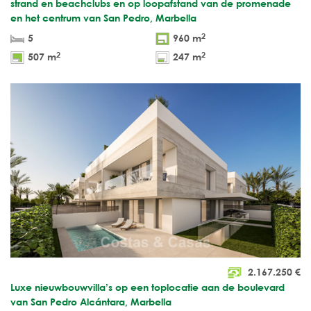
strand en beachclubs en op loopafstand van de promenade
en het centrum van San Pedro, Marbella
2
5
960 m
2
2
507 m
247 m
2.167.250
€
Luxe nieuwbouwvilla’s op een toplocatie aan de boulevard
van San Pedro Alcántara, Marbella