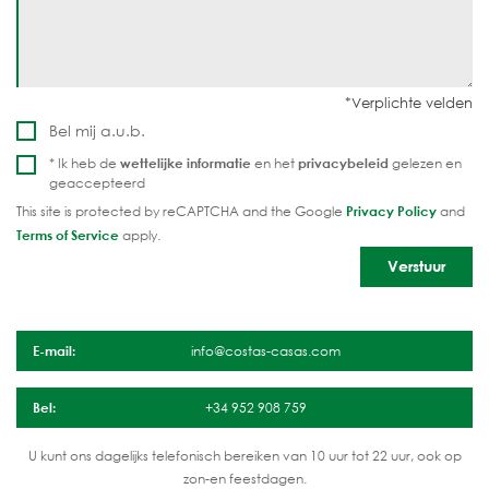
Bel mij a.u.b.
* Ik heb de
wettelijke informatie
en het
privacybeleid
gelezen en
geaccepteerd
This site is protected by reCAPTCHA and the Google
Privacy Policy
and
Terms of Service
apply.
E-mail:
info@costas-casas.com
Bel:
+34 952 908 759
U kunt ons dagelijks telefonisch bereiken van 10 uur tot 22 uur, ook op
zon-en feestdagen.