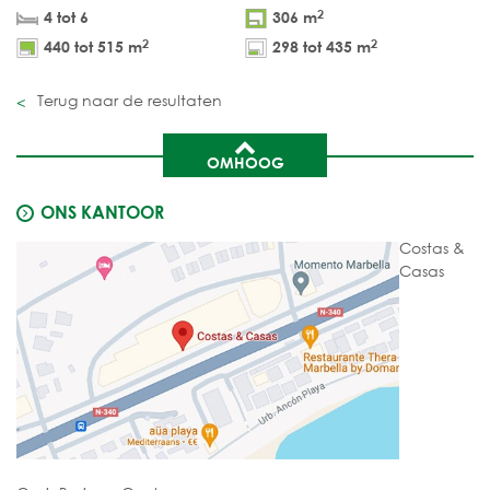
2
4 tot 6
306 m
2
2
440 tot 515 m
298 tot 435 m
Terug naar de resultaten
OMHOOG
ONS KANTOOR
Costas &
Casas