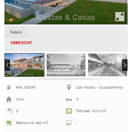
Foto's
VERKOCHT
Ref.155095
San Pedro - Guadalmina
Huis
5
2
5
Perceel 1016 m
2
Bebouwd 460 m
-