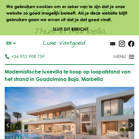
We gebruiken cookies om er zeker van te zijn dat je onze
website zo goed mogelijk beleeft. Als je deze website blijft
gebruiken gaan we ervan uit dat je dat goed vindt.
Thuis in Marbella...
SLUIT DIT BERICHT
Luxe Vastgoed
EN
+34 952 908 759
Modernistische luxevilla te koop op loopafstand van
het strand in Guadalmina Baja, Marbella