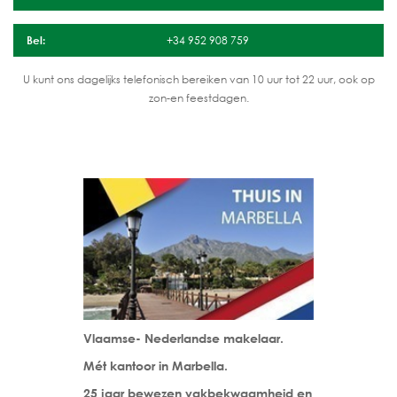
Bel:
+34 952 908 759
U kunt ons dagelijks telefonisch bereiken van 10 uur tot 22 uur, ook op
zon-en feestdagen.
Vlaamse- Nederlandse makelaar.
Mét kantoor in Marbella.
25 jaar bewezen vakbekwaamheid en