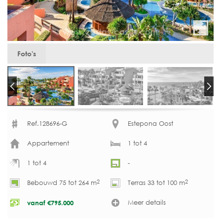
Foto's
Ref.128696-G
Estepona Oost
Appartement
1 tot 4
1 tot 4
-
2
2
Bebouwd 75 tot 264 m
Terras 33 tot 100 m
Meer details
vanaf
€
795.000