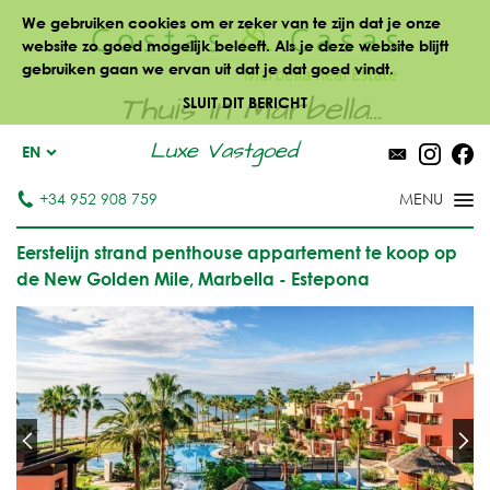
We gebruiken cookies om er zeker van te zijn dat je onze
website zo goed mogelijk beleeft. Als je deze website blijft
gebruiken gaan we ervan uit dat je dat goed vindt.
Thuis in Marbella...
SLUIT DIT BERICHT
Luxe Vastgoed
EN
+34 952 908 759
Eerstelijn strand penthouse appartement te koop op
de New Golden Mile, Marbella - Estepona