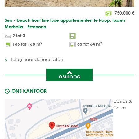
750.000
€
Sea - beach front line luxe appartementen te koop, tussen
Marbella - Estepona
2 tot 3
-
2
2
136 tot 168 m
35 tot 64 m
Terug naar de resultaten
OMHOOG
ONS KANTOOR
Costas &
Casas