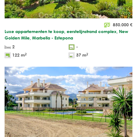
850.000
€
Luxe appartementen te koop, eerstelijnstrand complex, New
Golden Mile, Marbella - Estepona
2
-
2
2
122 m
37 m