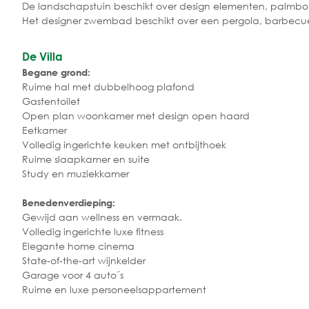
De landschapstuin beschikt over design elementen, palmbomen
Het designer zwembad beschikt over een pergola, barbecue
De Villa
Begane grond:
Ruime hal met dubbelhoog plafond
Gastentoilet
Open plan woonkamer met design open haard
Eetkamer
Volledig ingerichte keuken met ontbijthoek
Ruime slaapkamer en suite
Study en muziekkamer
Benedenverdieping:
Gewijd aan wellness en vermaak.
Volledig ingerichte luxe fitness
Elegante home cinema
State-of-the-art wijnkelder
Garage voor 4 auto´s
Ruime en luxe personeelsappartement