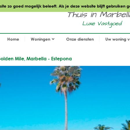
te zo goed mogelijk beleeft. Als je deze website blijft gebruiken g
Thuis in Marbella.
Luxe Vastgoed
Home
Woningen
Onze diensten
Uw woning 
Golden Mile, Marbella - Estepona