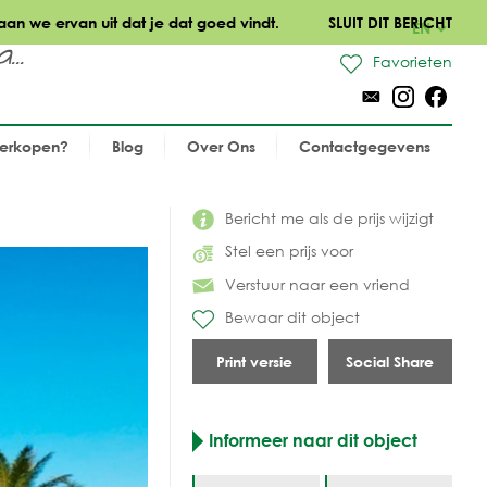
aan we ervan uit dat je dat goed vindt.
SLUIT DIT BERICHT
EN
..
Favorieten
verkopen?
Blog
Over Ons
Contactgegevens
Bericht me als de prijs wijzigt
Stel een prijs voor
Verstuur naar een vriend
Bewaar dit object
Print versie
Social Share
Informeer naar dit object