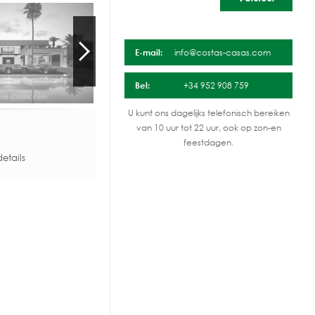
E-mail:
info@costas-casas.com
Bel:
+34 952 908 759
U kunt ons dagelijks telefonisch bereiken
van 10 uur tot 22 uur, ook op zon-en
feestdagen.
etails