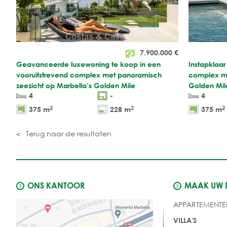
7.900.000
€
Geavanceerde luxewoning te koop in een
Instapklaar
vooruitstrevend complex met panoramisch
complex me
zeezicht op Marbella’s Golden Mile
Golden Mil
4
-
4
2
2
2
375 m
228 m
375 m
Terug naar de resultaten
ONS KANTOOR
MAAK UW
APPARTEMENTE
VILLA'S