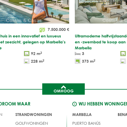
7.500.000
€
 huis in een innovatief en luxueus
Ultramoderne halfvrijstaande
t zeezicht, gelegen op Marbella’s
en -zwembad te koop aan 
e
Marbella
2
92 m
3
2
2
228 m
373 m
OMHOOG
 DROOM WAAR
WIJ HEBBEN WONINGE
N
STRANDWONINGEN
MARBELLA
BEN
GOLFWONINGEN
PUERTO BANÚS