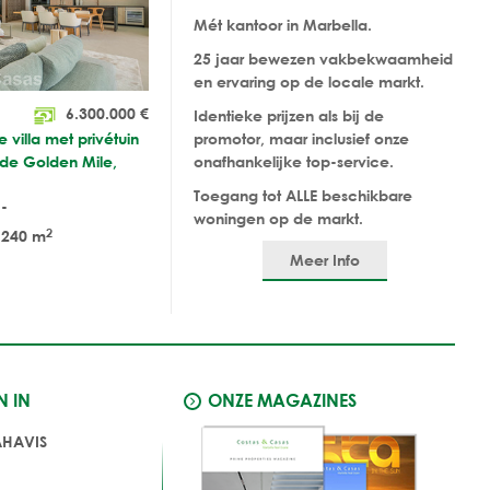
Mét kantoor in Marbella.
25 jaar bewezen vakbekwaamheid
en ervaring op de locale markt.
6.300.000
€
Identieke prijzen als bij de
 villa met privétuin
promotor, maar inclusief onze
de Golden Mile,
onafhankelijke top-service.
Toegang tot ALLE beschikbare
-
woningen op de markt.
2
240 m
Meer Info
N IN
ONZE MAGAZINES
AHAVIS