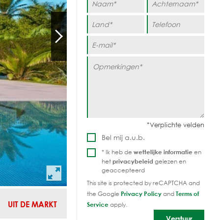
Bel mij a.u.b.
* Ik heb de
wettelijke informatie
en
het
privacybeleid
gelezen en
geaccepteerd
This site is protected by reCAPTCHA and
the Google
Privacy Policy
and
Terms of
UIT DE MARKT
Service
apply.