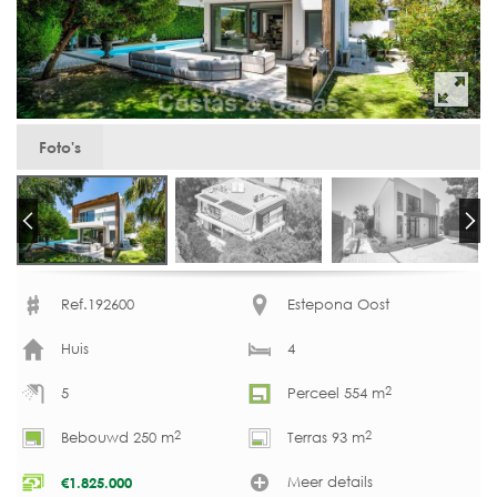
Foto's
Ref.192600
Estepona Oost
Huis
4
2
5
Perceel 554 m
2
2
Bebouwd 250 m
Terras 93 m
Meer details
€
1.825.000