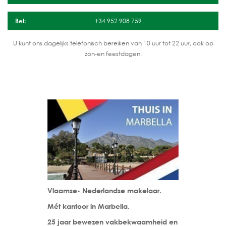
Bel:
+34 952 908 759
U kunt ons dagelijks telefonisch bereiken van 10 uur tot 22 uur, ook op
zon-en feestdagen.
Vlaamse- Nederlandse makelaar.
Mét kantoor in Marbella.
25 jaar bewezen vakbekwaamheid en