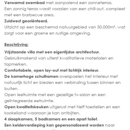
met aanpalend een zonneterras.
Verwarmd zwembad
Een zonnig terras wordt voorzien van een chill-out, compleet
met een barbecue area.
Zuidwest georiënteerd.
Uitzicht op een beschermd natuurgebied van 50.000m², wat
zorgt voor een groene en rustige omgeving.
Beschrijving:
Vrijstaande villa met een eigentijdse architectuur.
Gebruikmakend van uiterst kwalitatieve materialen en
topmerken.
Comfortabele, open lay-out met lichtrijk interieur.
overspoelen het interieur met
De kamerhoge schuiframen
natuurlijk licht en bieden een verbinding tussen binnen en
buiten.
Open leefruimte met een gezellige tv-salon en een
geïntegreerde eetruimte.
uitgerust met Neff toestellen en een
Open kwaliteitskeuken
kookeiland waaraan je kan ontbijten.
.
4 slaapkamers, 5 badkamers en een apart toilet
naar
Een kelderverdieping kan gepersonaliseerd worden