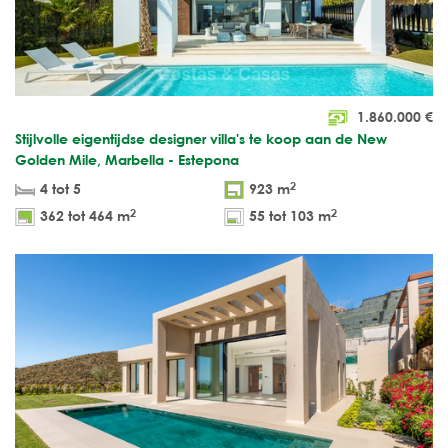
1.860.000
€
Stijlvolle eigentijdse designer villa's te koop aan de New
Golden Mile, Marbella - Estepona
2
4 tot 5
923 m
2
2
362 tot 464 m
55 tot 103 m