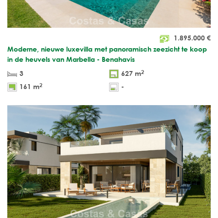
1.895.000
€
Moderne, nieuwe luxevilla met panoramisch zeezicht te koop
in de heuvels van Marbella - Benahavis
2
3
627 m
2
161 m
-