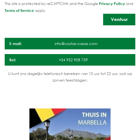
This site is protected by reCAPTCHA and the Google
Privacy Policy
and
Terms of Service
apply.
E-mail:
info@costas-casas.com
Bel:
+34 952 908 759
U kunt ons dagelijks telefonisch bereiken van 10 uur tot 22 uur, ook op
zon-en feestdagen.