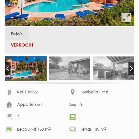
Foto's
VERKOCHT
Ref.138322
Marbella Oost
Appartement
3
2
-
2
2
Bebouwd 150 m
Terras 130 m