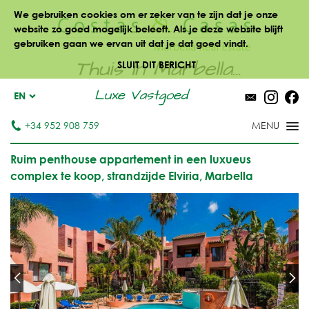
We gebruiken cookies om er zeker van te zijn dat je onze
website zo goed mogelijk beleeft. Als je deze website blijft
gebruiken gaan we ervan uit dat je dat goed vindt.
Thuis in Marbella...
SLUIT DIT BERICHT
Luxe Vastgoed
EN
+34 952 908 759
Ruim penthouse appartement in een luxueus
complex te koop, strandzijde Elviria, Marbella