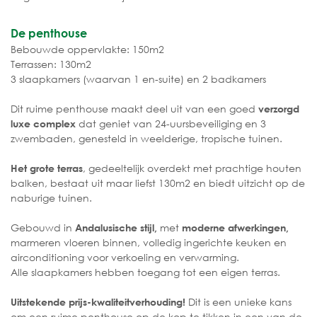
De penthouse
Bebouwde oppervlakte: 150m2
Terrassen: 130m2
3 slaapkamers (waarvan 1 en-suite) en 2 badkamers
Dit ruime penthouse maakt deel uit van een goed
verzorgd
dat geniet van 24-uursbeveiliging en 3
luxe complex
zwembaden, genesteld in weelderige, tropische tuinen.
, gedeeltelijk overdekt met prachtige houten
Het grote terras
balken, bestaat uit maar liefst 130m2 en biedt uitzicht op de
naburige tuinen.
Gebouwd in
met
Andalusische stijl,
moderne afwerkingen,
marmeren vloeren binnen, volledig ingerichte keuken en
airconditioning voor verkoeling en verwarming.
Alle slaapkamers hebben toegang tot een eigen terras.
Dit is een unieke kans
Uitstekende prijs-kwaliteitverhouding!
om een ruime penthouse op de kop te tikken in een van de