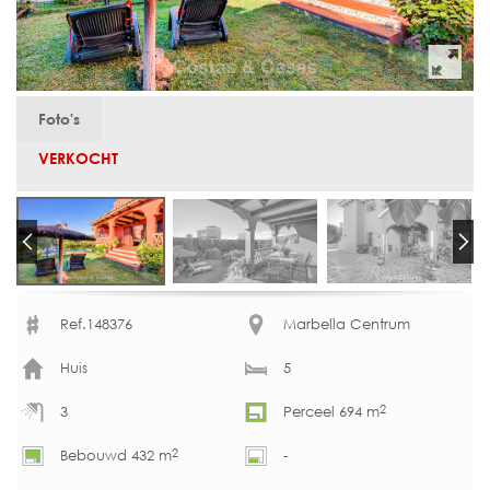
Foto's
VERKOCHT
Ref.148376
Marbella Centrum
Huis
5
2
3
Perceel 694 m
2
Bebouwd 432 m
-