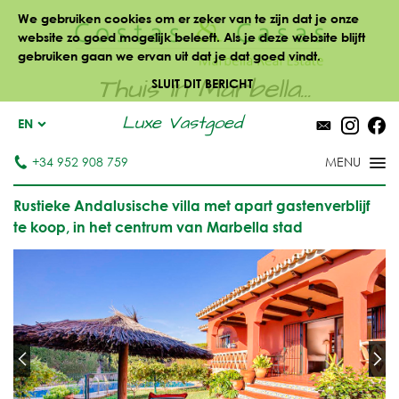
We gebruiken cookies om er zeker van te zijn dat je onze
website zo goed mogelijk beleeft. Als je deze website blijft
gebruiken gaan we ervan uit dat je dat goed vindt.
Thuis in Marbella...
SLUIT DIT BERICHT
Luxe Vastgoed
EN
+34 952 908 759
Rustieke Andalusische villa met apart gastenverblijf
te koop, in het centrum van Marbella stad