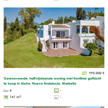
995.000
€
Gerenoveerde, halfvrijstaande woning met frontlinie golfzicht
te koop in Aloha, Nueva Andalucia, Marbella
4
-
2
141 m
-