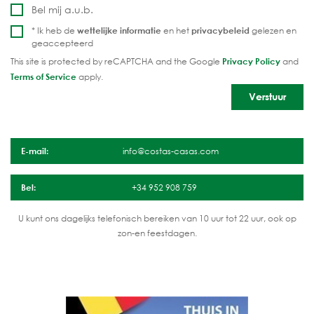
Bel mij a.u.b.
* Ik heb de
wettelijke informatie
en het
privacybeleid
gelezen en
geaccepteerd
This site is protected by reCAPTCHA and the Google
Privacy Policy
and
Terms of Service
apply.
E-mail:
info@costas-casas.com
Bel:
+34 952 908 759
U kunt ons dagelijks telefonisch bereiken van 10 uur tot 22 uur, ook op
zon-en feestdagen.