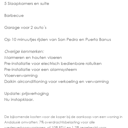
5 Slaapkamers en suite
Barbecue
Garage voor 2 auto´s
Op 10 minuutjes rijden van San Pedro en Puerto Banus
Overige kenmerken:
Marmeren en houten vloeren
Pre-installatie voor electrisch bedienbare rolluiken
Pre-installatie voor een alarmsysteem
Vloerverwarming
Daikin airconditioning voor verkoeling en verwarming
Update: prijsverhoging
Nu instapklaar.
De bijkomende kosten voor de koper bij de aankoop van een woning in
Andalusië omvatten: 7% overdrachtsbelasting voor alle
wederverkoopwoningen, of 10% BTW en 1,2% zegelrecht voor