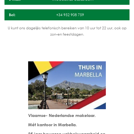
Bel:
+34 952 908 759
U kunt ons dagelijks telefonisch bereiken van 10 uur tot 22 uur, ook op
zon-en feestdagen.
Vlaamse- Nederlandse makelaar.
Mét kantoor in Marbella.
25 jaar bewezen vakbekwaamheid en