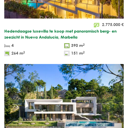
2.775.000
€
Hedendaagse luxevilla te koop met panoramisch berg- en
zeezicht in Nueva Andalucia, Marbella
2
4
390 m
2
2
264 m
151 m