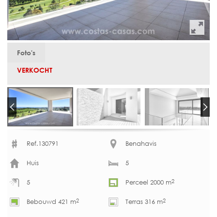
Foto's
VERKOCHT
Ref.130791
Benahavis
Huis
5
2
5
Perceel 2000 m
2
2
Bebouwd 421 m
Terras 316 m