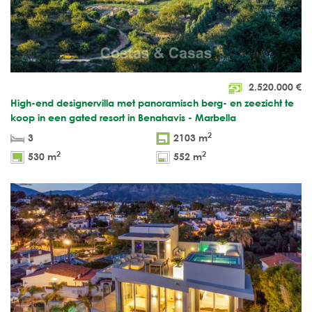
2.520.000
€
High-end designervilla met panoramisch berg- en zeezicht te
koop in een gated resort in Benahavis - Marbella
2
3
2103 m
2
2
530 m
552 m