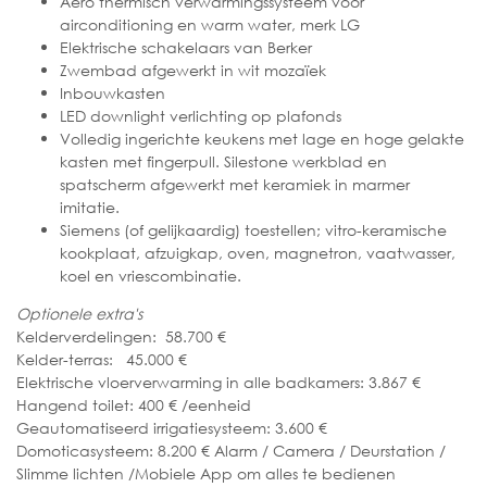
Aero thermisch verwarmingssysteem voor
airconditioning en warm water, merk LG
Elektrische schakelaars van Berker
Zwembad afgewerkt in wit mozaïek
Inbouwkasten
LED downlight verlichting op plafonds
Volledig ingerichte keukens met lage en hoge gelakte
kasten met fingerpull. Silestone werkblad en
spatscherm afgewerkt met keramiek in marmer
imitatie.
Siemens (of gelijkaardig) toestellen; vitro-keramische
kookplaat, afzuigkap, oven, magnetron, vaatwasser,
koel en vriescombinatie.
Optionele extra's
Kelderverdelingen: 58.700 €
Kelder-terras: 45.000 €
Elektrische vloerverwarming in alle badkamers: 3.867 €
Hangend toilet: 400 € /eenheid
Geautomatiseerd irrigatiesysteem: 3.600 €
Domoticasysteem: 8.200 € Alarm / Camera / Deurstation /
Slimme lichten /Mobiele App om alles te bedienen