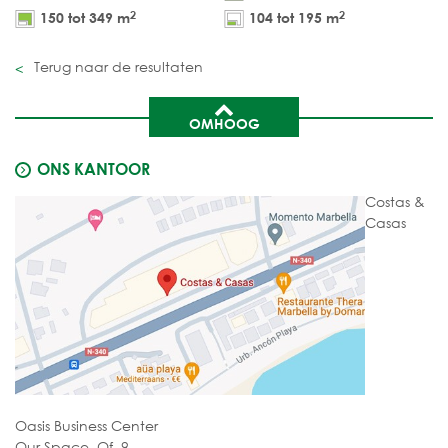
2
2
150 tot 349 m
104 tot 195 m
Terug naar de resultaten
OMHOOG
ONS KANTOOR
Costas &
Casas
Oasis Business Center
Our Space, Of. 9