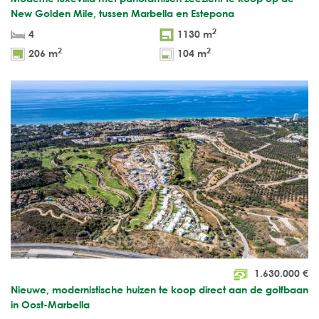
New Golden Mile, tussen Marbella en Estepona
2
4
1130 m
2
2
206 m
104 m
1.630.000
€
Nieuwe, modernistische huizen te koop direct aan de golfbaan
in Oost-Marbella