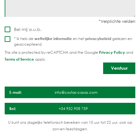
Bel mij a.u.b.
* Ik heb de
wettelijke informatie
en het
privacybeleid
gelezen en
geaccepteerd
This site is protected by reCAPTCHA and the Google
Privacy Policy
and
Terms of Service
apply.
E-mail:
info@costas-casas.com
Bel:
+34 952 908 759
U kunt ons dagelijks telefonisch bereiken van 10 uur tot 22 uur, ook op
zon-en feestdagen.