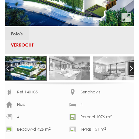
Foto's
VERKOCHT
Ref.140105
Benahavis
Huis
4
2
4
Perceel 1076 m
2
2
Bebouwd 426 m
Terras 151 m