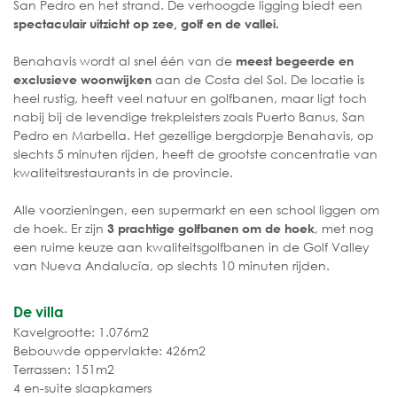
San Pedro en het strand. De verhoogde ligging biedt een
spectaculair uitzicht op zee, golf en de vallei.
Benahavis wordt al snel één van de
meest begeerde en
aan de Costa del Sol. De locatie is
exclusieve woonwijken
heel rustig, heeft veel natuur en golfbanen, maar ligt toch
nabij bij de levendige trekpleisters zoals Puerto Banus, San
Pedro en Marbella. Het gezellige bergdorpje Benahavis, op
slechts 5 minuten rijden, heeft de grootste concentratie van
kwaliteitsrestaurants in de provincie.
Alle voorzieningen, een supermarkt en een school liggen om
de hoek. Er zijn
, met nog
3 prachtige golfbanen om de hoek
een ruime keuze aan kwaliteitsgolfbanen in de Golf Valley
van Nueva Andalucía, op slechts 10 minuten rijden.
De villa
Kavelgrootte: 1.076m2
Bebouwde oppervlakte: 426m2
Terrassen: 151m2
4 en-suite slaapkamers