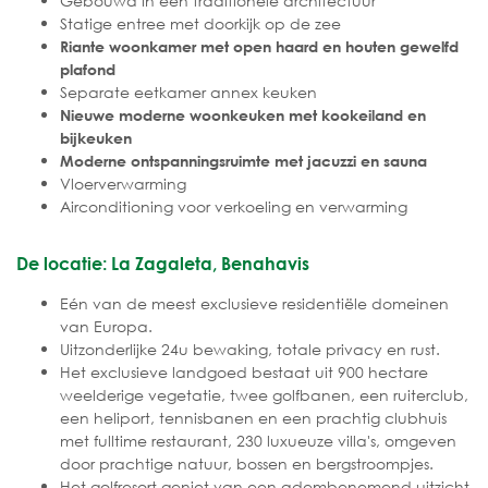
Gebouwd in een traditionele architectuur
Statige entree met doorkijk op de zee
Riante woonkamer met open haard en houten gewelfd
plafond
Separate eetkamer annex keuken
Nieuwe moderne woonkeuken met kookeiland en
bijkeuken
Moderne ontspanningsruimte met jacuzzi en sauna
Vloerverwarming
Airconditioning voor verkoeling en verwarming
De locatie: La Zagaleta, Benahavis
Eén van de meest exclusieve residentiële domeinen
van Europa.
Uitzonderlijke 24u bewaking, totale privacy en rust.
Het exclusieve landgoed bestaat uit 900 hectare
weelderige vegetatie, twee golfbanen, een ruiterclub,
een heliport, tennisbanen en een prachtig clubhuis
met fulltime restaurant, 230 luxueuze villa's, omgeven
door prachtige natuur, bossen en bergstroompjes.
Het golfresort geniet van een adembenemend uitzicht