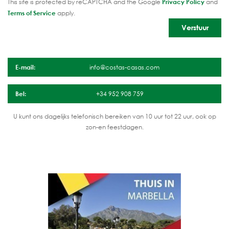
This site is protected by reCAPTCHA and the Google
Privacy Policy
and
Terms of Service
apply.
E-mail:
info@costas-casas.com
Bel:
+34 952 908 759
U kunt ons dagelijks telefonisch bereiken van 10 uur tot 22 uur, ook op
zon-en feestdagen.