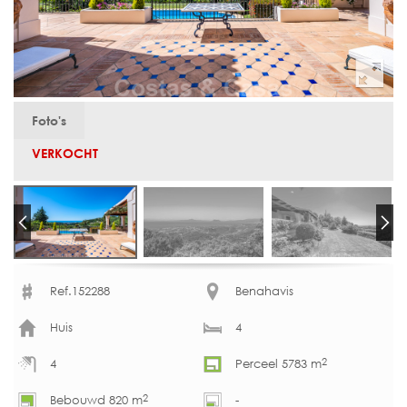
Foto's
VERKOCHT
Ref.152288
Benahavis
Huis
4
2
4
Perceel 5783 m
2
Bebouwd 820 m
-