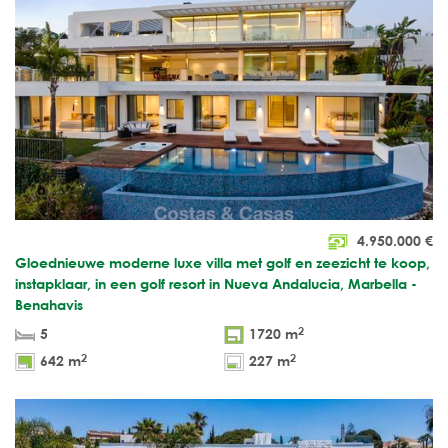
4.950.000
€
Gloednieuwe moderne luxe villa met golf en zeezicht te koop,
instapklaar, in een golf resort in Nueva Andalucia, Marbella -
Benahavis
2
5
1720 m
2
2
642 m
227 m