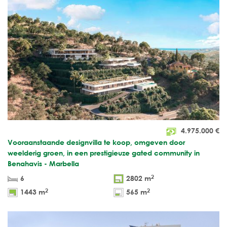
4.975.000
€
Vooraanstaande designvilla te koop, omgeven door
weelderig groen, in een prestigieuze gated community in
Benahavis - Marbella
2
6
2802 m
2
2
1443 m
565 m