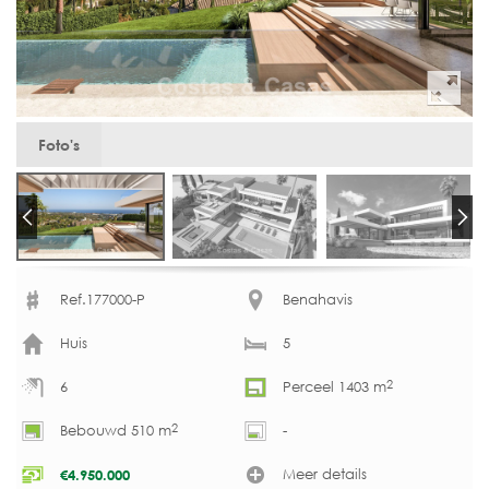
Foto's
Ref.177000-P
Benahavis
Huis
5
2
6
Perceel 1403 m
2
Bebouwd 510 m
-
Meer details
€
4.950.000