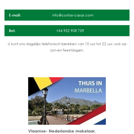
E-mail:
info@costas-casas.com
Bel:
+34 952 908 759
U kunt ons dagelijks telefonisch bereiken van 10 uur tot 22 uur, ook op
zon-en feestdagen.
Vlaamse- Nederlandse makelaar.