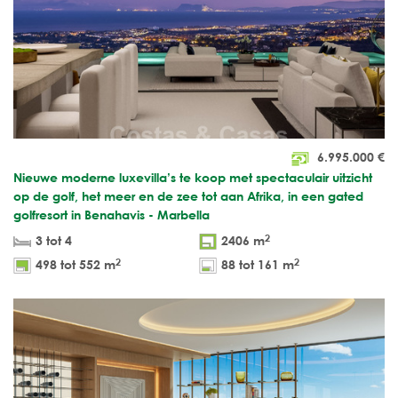
6.995.000
€
Nieuwe moderne luxevilla’s te koop met spectaculair uitzicht
op de golf, het meer en de zee tot aan Afrika, in een gated
golfresort in Benahavis - Marbella
2
3 tot 4
2406 m
2
2
498 tot 552 m
88 tot 161 m