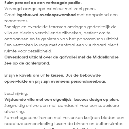
Ruim perceel op een verhoogde positie.
Verzorgd aangelegd exterieur met veel groen.
Groot
met aanpalend een
ingebouwd overloopzwembad
zonneterras.
Zonnige en overdekte terrassen omringen gedeeltelijk de
villa en bieden verschillende zithoeken, perfect om te
ontspannen en te genieten van het panoramisch uitzicht.
Een verzonken lounge met centraal een vuurhaard biedt
ruimte voor gezelligheid.
Onverstoord uitzicht over de golfvallei met de Middellandse
Zee op de achtergrond.
Er zijn 6 kavels om uit te kiezen. Dus de bebouwde
oppervlakte en prijs zijn eveneens personaliseerbaar.
Beschrijving:
Vrijstaande villa met een eigentijds, luxueus design op plan.
Zorgvuldig ontworpen met aandacht voor een superieure
afwerking.
Kamerhoge schuiframen met verzonken kozijnen bieden een
naadloze samenvloeiing tussen de binnen en buitenruimtes