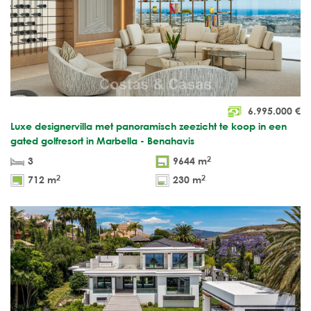
6.995.000
€
Luxe designervilla met panoramisch zeezicht te koop in een
gated golfresort in Marbella - Benahavis
2
3
9644 m
2
2
712 m
230 m