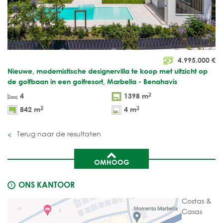
4.995.000
€
Nieuwe, modernistische designervilla te koop met uitzicht op
de golfbaan in een golfresort, Marbella - Benahavis
2
4
1398 m
2
2
842 m
4 m
Terug naar de resultaten
OMHOOG
ONS KANTOOR
Costas &
Casas