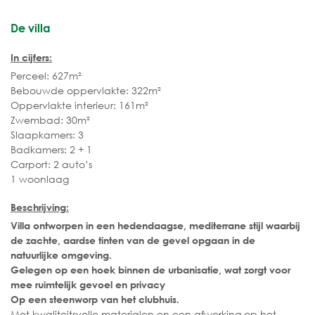
De villa
In cijfers:
Perceel: 627m²
Bebouwde oppervlakte: 322m²
Oppervlakte interieur: 161m²
Zwembad: 30m²
Slaapkamers: 3
Badkamers: 2 + 1
Carport: 2 auto’s
1 woonlaag
Beschrijving:
Villa ontworpen in een hedendaagse, mediterrane stijl waarbij
de zachte, aardse tinten van de gevel opgaan in de
natuurlijke omgeving.
Gelegen op een hoek binnen de urbanisatie, wat zorgt voor
mee ruimtelijk gevoel en privacy
Op een steenworp van het clubhuis.
Met kwaliteitsvolle materialen en een afwerking op het