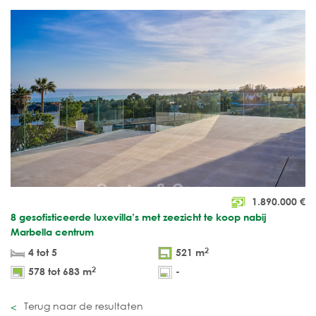
1.890.000
€
8 gesofisticeerde luxevilla’s met zeezicht te koop nabij
Marbella centrum
2
4 tot 5
521 m
2
578 tot 683 m
-
Terug naar de resultaten