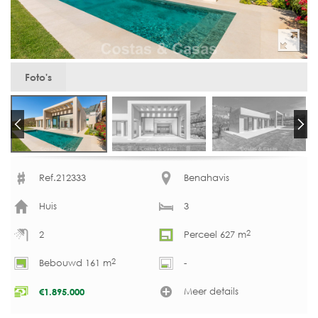
Foto's
Ref.212333
Benahavis
Huis
3
2
2
Perceel 627 m
2
Bebouwd 161 m
-
Meer details
€
1.895.000