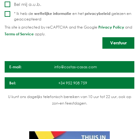
Bel mij a.u.b.
* Ik heb de
wettelijke informatie
en het
privacybeleid
gelezen en
geaccepteerd
This site is protected by reCAPTCHA and the Google
Privacy Policy
and
Terms of Service
apply.
E-mail:
info@costas-casas.com
Bel:
+34 952 908 759
U kunt ons dagelijks telefonisch bereiken van 10 uur tot 22 uur, ook op
zon-en feestdagen.