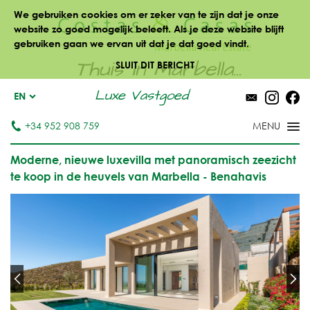
We gebruiken cookies om er zeker van te zijn dat je onze
website zo goed mogelijk beleeft. Als je deze website blijft
gebruiken gaan we ervan uit dat je dat goed vindt.
Thuis in Marbella...
SLUIT DIT BERICHT
Luxe Vastgoed
EN
+34 952 908 759
Moderne, nieuwe luxevilla met panoramisch zeezicht
te koop in de heuvels van Marbella - Benahavis