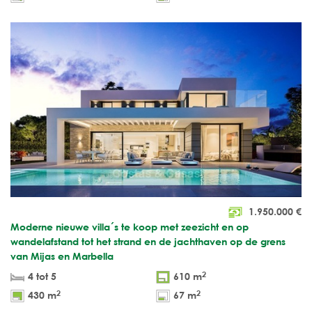
1.950.000
€
Moderne nieuwe villa´s te koop met zeezicht en op
wandelafstand tot het strand en de jachthaven op de grens
van Mijas en Marbella
2
4 tot 5
610 m
2
2
430 m
67 m