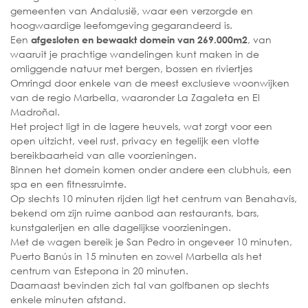
gemeenten van Andalusië, waar een verzorgde en
hoogwaardige leefomgeving gegarandeerd is.
Een
, van
afgesloten en bewaakt domein van 269.000m2
waaruit je prachtige wandelingen kunt maken in de
omliggende natuur met bergen, bossen en riviertjes
Omringd door enkele van de meest exclusieve woonwijken
van de regio Marbella, waaronder La Zagaleta en El
Madroñal.
Het project ligt in de lagere heuvels, wat zorgt voor een
open uitzicht, veel rust, privacy en tegelijk een vlotte
bereikbaarheid van alle voorzieningen.
Binnen het domein komen onder andere een clubhuis, een
spa en een fitnessruimte.
Op slechts 10 minuten rijden ligt het centrum van Benahavís,
bekend om zijn ruime aanbod aan restaurants, bars,
kunstgalerijen en alle dagelijkse voorzieningen.
Met de wagen bereik je San Pedro in ongeveer 10 minuten,
Puerto Banús in 15 minuten en zowel Marbella als het
centrum van Estepona in 20 minuten.
Daarnaast bevinden zich tal van golfbanen op slechts
enkele minuten afstand.