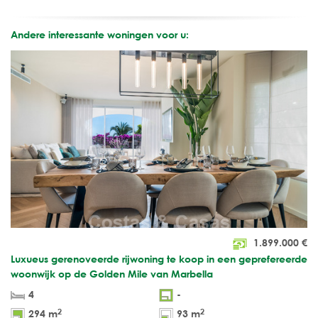
Andere interessante woningen voor u:
1.899.000
€
Luxueus gerenoveerde rijwoning te koop in een geprefereerde
woonwijk op de Golden Mile van Marbella
4
-
2
2
294 m
93 m