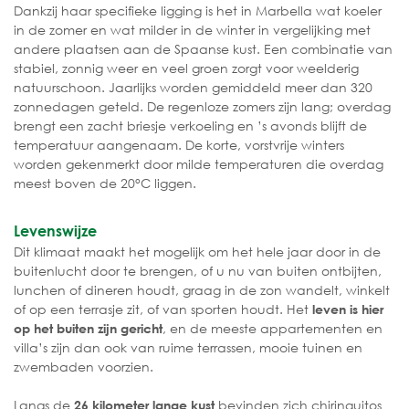
Dankzij haar specifieke ligging is het in Marbella wat koeler
in de zomer en wat milder in de winter in vergelijking met
andere plaatsen aan de Spaanse kust. Een combinatie van
stabiel, zonnig weer en veel groen zorgt voor weelderig
natuurschoon. Jaarlijks worden gemiddeld meer dan 320
zonnedagen geteld. De regenloze zomers zijn lang; overdag
brengt een zacht briesje verkoeling en ’s avonds blijft de
temperatuur aangenaam. De korte, vorstvrije winters
worden gekenmerkt door milde temperaturen die overdag
meest boven de 20°C liggen.
Levenswijze
Dit klimaat maakt het mogelijk om het hele jaar door in de
buitenlucht door te brengen, of u nu van buiten ontbijten,
lunchen of dineren houdt, graag in de zon wandelt, winkelt
of op een terrasje zit, of van sporten houdt. Het
leven is hier
, en de meeste appartementen en
op het buiten zijn gericht
villa’s zijn dan ook van ruime terrassen, mooie tuinen en
zwembaden voorzien.
Langs de
bevinden zich chiringuitos
26 kilometer lange kust