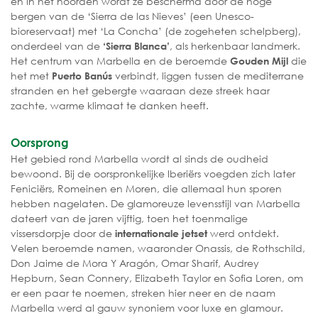
en in het noorden wordt ze beschermd door de hoge
bergen van de ‘Sierra de las Nieves’ (een Unesco-
bioreservaat) met ‘La Concha’ (de zogeheten schelpberg),
onderdeel van de
, als herkenbaar landmerk.
‘Sierra Blanca’
Het centrum van Marbella en de beroemde
die
Gouden Mijl
het met
verbindt, liggen tussen de mediterrane
Puerto Banús
stranden en het gebergte waaraan deze streek haar
zachte, warme klimaat te danken heeft.
Oorsprong
Het gebied rond Marbella wordt al sinds de oudheid
bewoond. Bij de oorspronkelijke Iberiërs voegden zich later
Feniciërs, Romeinen en Moren, die allemaal hun sporen
hebben nagelaten. De glamoreuze levensstijl van Marbella
dateert van de jaren vijftig, toen het toenmalige
vissersdorpje door de
werd ontdekt.
internationale jetset
Velen beroemde namen, waaronder Onassis, de Rothschild,
Don Jaime de Mora Y Aragón, Omar Sharif, Audrey
Hepburn, Sean Connery, Elizabeth Taylor en Sofia Loren, om
er een paar te noemen, streken hier neer en de naam
Marbella werd al gauw synoniem voor luxe en glamour.