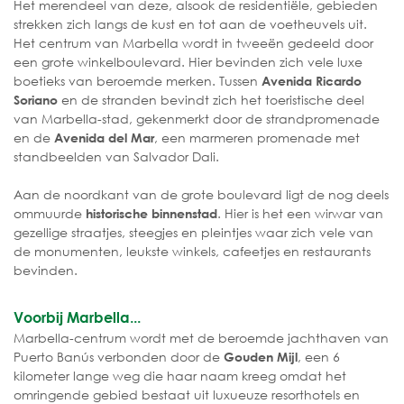
Het merendeel van deze, alsook de residentiële, gebieden
strekken zich langs de kust en tot aan de voetheuvels uit.
Het centrum van Marbella wordt in tweeën gedeeld door
een grote winkelboulevard. Hier bevinden zich vele luxe
boetieks van beroemde merken. Tussen
Avenida Ricardo
en de stranden bevindt zich het toeristische deel
Soriano
van Marbella-stad, gekenmerkt door de strandpromenade
en de
, een marmeren promenade met
Avenida del Mar
standbeelden van Salvador Dali.
Aan de noordkant van de grote boulevard ligt de nog deels
ommuurde
. Hier is het een wirwar van
historische binnenstad
gezellige straatjes, steegjes en pleintjes waar zich vele van
de monumenten, leukste winkels, cafeetjes en restaurants
bevinden.
Voorbij Marbella...
Marbella-centrum wordt met de beroemde jachthaven van
Puerto Banús verbonden door de
, een 6
Gouden Mijl
kilometer lange weg die haar naam kreeg omdat het
omringende gebied bestaat uit luxueuze resorthotels en