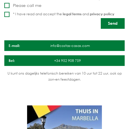
Please call me
* I have read and accept the
legal terms
and
privacy policy
E-mail:
info@costas-casas.com
Bel:
+34 952 908 759
U kunt ons dagelijks telefonisch bereiken van 10 uur tot 22 uur, ook op
zon-en feestdagen.