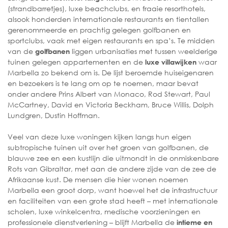
(strandbarretjes), luxe beachclubs, en fraaie resorthotels,
alsook honderden internationale restaurants en tientallen
gerenommeerde en prachtig gelegen golfbanen en
sportclubs, vaak met eigen restaurants en spa’s. Te midden
van de
liggen urbanisaties met tussen weelderige
golfbanen
tuinen gelegen appartementen en de
waar
luxe villawijken
Marbella zo bekend om is. De lijst beroemde huiseigenaren
en bezoekers is te lang om op te noemen, maar bevat
onder andere Prins Albert van Monaco, Rod Stewart, Paul
McCartney, David en Victoria Beckham, Bruce Willis, Dolph
Lundgren, Dustin Hoffman.
Veel van deze luxe woningen kijken langs hun eigen
subtropische tuinen uit over het groen van golfbanen, de
blauwe zee en een kustlijn die uitmondt in de onmiskenbare
Rots van Gibraltar, met aan de andere zijde van de zee de
Afrikaanse kust. De mensen die hier wonen noemen
Marbella een groot dorp, want hoewel het de infrastructuur
en faciliteiten van een grote stad heeft – met internationale
scholen, luxe winkelcentra, medische voorzieningen en
professionele dienstverlening – blijft Marbella de
intieme en