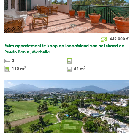
449.000
€
Ruim appartement te koop op loopafstand van het strand en
Puerto Banus, Marbella
2
-
2
2
130 m
54 m