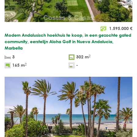
1.595.000
€
Modern Andalusisch hoekhuis te koop, in een gezochte gated
community, eerstelijn Aloha Golf in Nueva Andalucia,
Marbella
2
3
302 m
2
165 m
-