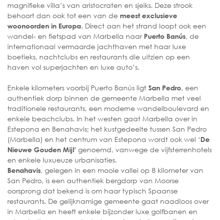
magnifieke villa’s van aristocraten en sjeiks. Deze strook
behoort dan ook tot een van de
meest exclusieve
. Direct aan het strand loopt ook een
woonoorden in Europa
wandel- en fietspad van Marbella naar
, de
Puerto Banús
internationaal vermaarde jachthaven met haar luxe
boetieks, nachtclubs en restaurants die uitzien op een
haven vol superjachten en luxe auto’s.
Enkele kilometers voorbij Puerto Banús ligt
, een
San Pedro
authentiek dorp binnen de gemeente Marbella met veel
traditionele restaurants, een moderne wandelboulevard en
enkele beachclubs. In het westen gaat Marbella over in
Estepona en Benahavis; het kustgedeelte tussen San Pedro
(Marbella) en het centrum van Estepona wordt ook wel ‘
De
genoemd, vanwege de vijfsterrenhotels
Nieuwe Gouden Mijl’
en enkele luxueuze urbanisaties.
, gelegen in een mooie vallei op 8 kilometer van
Benahavis
San Pedro, is een authentiek bergdorp van Moorse
oorsprong dat bekend is om haar typisch Spaanse
restaurants. De gelijknamige gemeente gaat naadloos over
in Marbella en heeft enkele bijzonder luxe golfbanen en