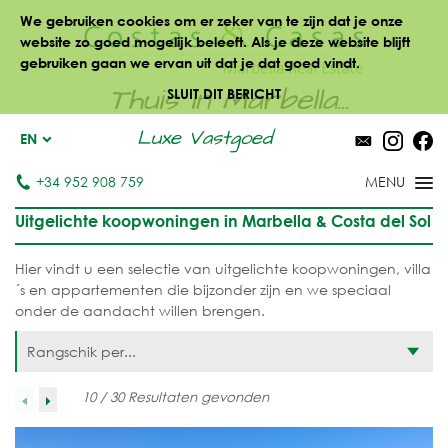
We gebruiken cookies om er zeker van te zijn dat je onze
website zo goed mogelijk beleeft. Als je deze website blijft
gebruiken gaan we ervan uit dat je dat goed vindt.
Thuis in Marbella...
SLUIT DIT BERICHT
Luxe Vastgoed
EN
+34 952 908 759
Uitgelichte koopwoningen in Marbella & Costa del Sol
Hier vindt u een selectie van uitgelichte koopwoningen, villa
´s en appartementen die bijzonder zijn en we speciaal
onder de aandacht willen brengen.
Rangschik per...
10 / 30 Resultaten gevonden