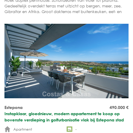
Hoek duplex penthouse. Schuifdeuren van vloer tot plafond.
Gedeeltelijk overdekt terras met uitzicht op bergen, meer, zee,
Gibraltar en Afrika. Groot dakterras met buitenkeuken, eet- en
loungegedeelte. Open woonruimte. Smaakvol ingericht in Ibiza-
stijl.
Estepona
490.000
€
Instapklaar, gloednieuw, modern appartement te koop op
bovenste verdieping in golfurbanisatie vlak bij Estepona stad
Apartment
-