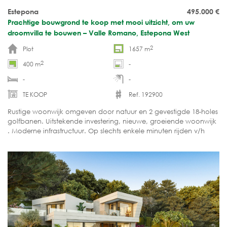
Estepona
495.000
€
Prachtige bouwgrond te koop met mooi uitzicht, om uw
droomvilla te bouwen – Valle Romano, Estepona West
2
Plot
1657 m
2
400 m
-
-
-
TE KOOP
Ref. 192900
Rustige woonwijk omgeven door natuur en 2 gevestigde 18-holes
golfbanen. Uitstekende investering, nieuwe, groeiende woonwijk
. Moderne infrastructuur. Op slechts enkele minuten rijden v/h
strand e/h centrum.