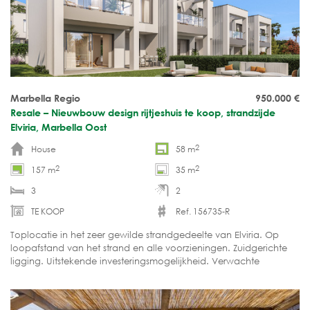
Marbella Regio
950.000
€
Resale – Nieuwbouw design rijtjeshuis te koop, strandzijde
Elviria, Marbella Oost
2
House
58 m
2
2
157 m
35 m
3
2
TE KOOP
Ref. 156735-R
Toplocatie in het zeer gewilde strandgedeelte van Elviria. Op
loopafstand van het strand en alle voorzieningen. Zuidgerichte
ligging. Uitstekende investeringsmogelijkheid. Verwachte
oplevering: september / oktober 2026.