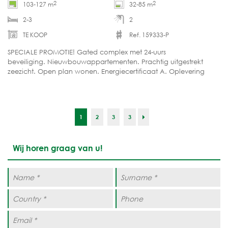
2
2
103-127 m
32-85 m
2-3
2
TE KOOP
Ref. 159333-P
SPECIALE PROMOTIE! Gated complex met 24-uurs
beveiliging. Nieuwbouwappartementen. Prachtig uitgestrekt
zeezicht. Open plan wonen. Energiecertificaat A. Oplevering
weldra!
1
2
3
3
Wij horen graag van u!