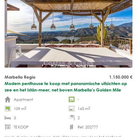
Marbella Regio
1.150.000
€
Modern penthouse te koop met panoramische uitzichten op
zee en het Istán-meer, net boven Marbella’s Golden Mile
Apartment
-
2
2
109 m
145 m
3
2
TE KOOP
Ref. 202777