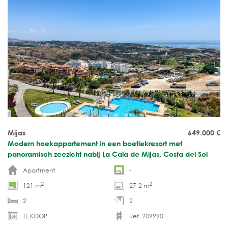
Mijas
649.000
€
Modern hoekappartement in een boetiekresort met
panoramisch zeezicht nabij La Cala de Mijas, Costa del Sol
Apartment
-
2
2
121 m
27-2 m
2
2
TE KOOP
Ref. 209990