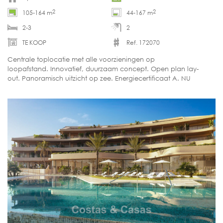
2
2
105-164 m
44-167 m
2-3
2
TE KOOP
Ref. 172070
Centrale toplocatie met alle voorzieningen op
loopafstand. Innovatief, duurzaam concept. Open plan lay-
out. Panoramisch uitzicht op zee. Energiecertificaat A. NU
INSTAPKLAAR. LAATSTE UNITS!