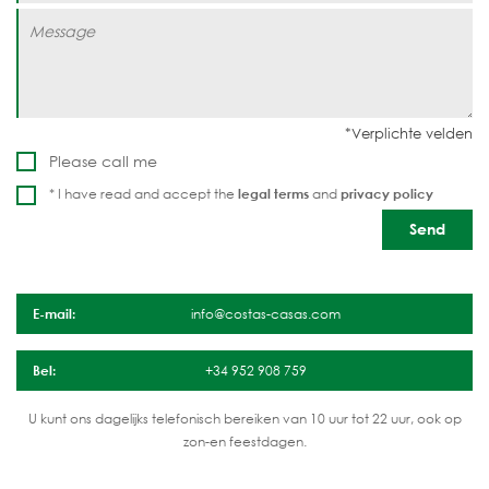
Please call me
* I have read and accept the
legal terms
and
privacy policy
E-mail:
info@costas-casas.com
Bel:
+34 952 908 759
U kunt ons dagelijks telefonisch bereiken van 10 uur tot 22 uur, ook op
zon-en feestdagen.