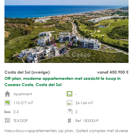
Costa del Sol (overige)
vanaf 450.900
€
Off-plan, moderne appartementen met zeezicht te koop in
Casares Costa, Costa del Sol
Apartment
-
2
2
110-277 m
26-166 m
2-3
2
TE KOOP
Ref. 183333-P
Nieuwbouwappartementen op plan. Gated complex met diverse