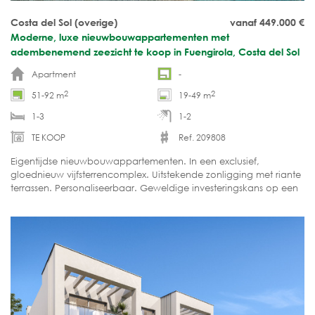
Costa del Sol (overige)
vanaf 449.000
€
Moderne, luxe nieuwbouwappartementen met
adembenemend zeezicht te koop in Fuengirola, Costa del Sol
Apartment
-
2
2
51-92 m
19-49 m
1-3
1-2
TE KOOP
Ref. 209808
Eigentijdse nieuwbouwappartementen. In een exclusief,
gloednieuw vijfsterrencomplex. Uitstekende zonligging met riante
terrassen. Personaliseerbaar. Geweldige investeringskans op een
toplocatie. EPC: A