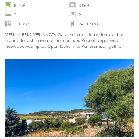
2
2
81 m
34 m
2
2
TE KOOP
Ref. 193700
STERK IN PRIJS VERLAAGD. Op enkele minuten rijden van het
strand, de jachthaven en het centrum. Recent opgeleverd
nieuwbouwcomplex. Open leefruimte. Panoramisch golf- en
zeezicht. Instapklaar.